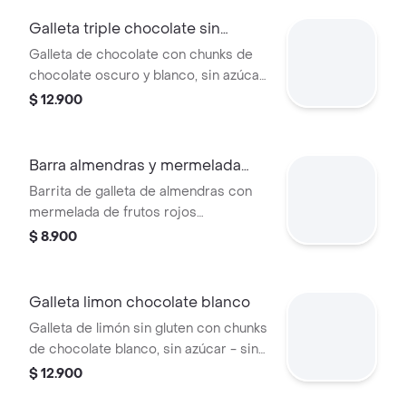
Galleta triple chocolate sin
gluten
Galleta de chocolate con chunks de
chocolate oscuro y blanco, sin azúcar
- sin gluten - apta para diabéticos.
$ 12.900
hecha con harina de almendras, arroz
y avena. endulzada con alulosa.
Barra almendras y mermelada
frutos rojo
Barrita de galleta de almendras con
mermelada de frutos rojos
(arandanos, agraz y mora) con
$ 8.900
bizcocho de almendras en la parte
superior., sin azúcar - sin gluten - apta
para diabéticos. hecha con harina de
Galleta limon chocolate blanco
almendras. endulzada con alulosa
Galleta de limón sin gluten con chunks
de chocolate blanco, sin azúcar - sin
gluten - apta para diabéticos. hecha
$ 12.900
con harina de almendras, arroz y