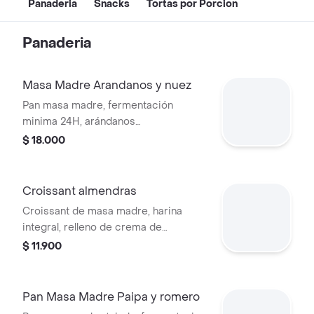
Panaderia
Snacks
Tortas por Porcion
Panaderia
Masa Madre Arandanos y nuez
Pan masa madre, fermentación
minima 24H, arándanos
deshidratados y nuez de nogal 650Gr.
$ 18.000
tajado
Croissant almendras
Croissant de masa madre, harina
integral, relleno de crema de
almendras y azúcar.
$ 11.900
Pan Masa Madre Paipa y romero