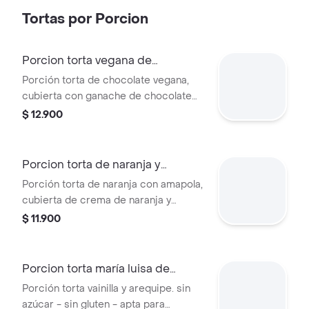
Tortas por Porcion
Porcion torta vegana de
chocolate
Porción torta de chocolate vegana,
cubierta con ganache de chocolate
semiamargo. sin gluten - sin azúcar -
$ 12.900
apta para diabéticos. hecha con
harina de arroz y avena. endulzada
con stevia.
Porcion torta de naranja y
amapola
Porción torta de naranja con amapola,
cubierta de crema de naranja y
topping de semillas de amapola. sin
$ 11.900
azúcar - sin gluten - apta para
diabéticos. hecha con harina de arroz
y avena. endulzada con stevia.
Porcion torta maría luisa de
arequipe
Porción torta vainilla y arequipe. sin
azúcar - sin gluten - apta para