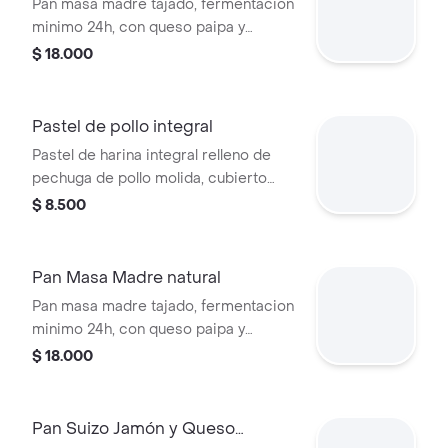
Pan masa madre tajado, fermentacion
minimo 24h, con queso paipa y
romero.
$ 18.000
Pastel de pollo integral
Pastel de harina integral relleno de
pechuga de pollo molida, cubierto
con semillas visibles.
$ 8.500
Pan Masa Madre natural
Pan masa madre tajado, fermentacion
minimo 24h, con queso paipa y
romero. peso 650Gr
$ 18.000
Pan Suizo Jamón y Queso