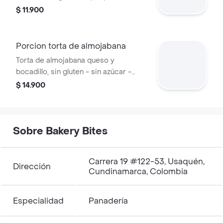
diabéticos. hecha con harina de arroz
$ 11.900
y avena. endulzada con stevia.
Porcion torta de almojabana
Torta de almojabana queso y
bocadillo, sin gluten - sin azúcar -
apta para diabéticos. hecha con
$ 14.900
almojabanas caseras. endulzada con
stevia.
Sobre Bakery Bites
Carrera 19 #122-53, Usaquén,
Dirección
Cundinamarca, Colombia
Especialidad
Panadería