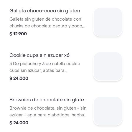
avena. endulzada con alulosa.
Galleta choco-coco sin gluten
Galleta sin gluten de chocolate con
chunks de chocolate oscuro y coco,
sin azúcar - sin gluten - apta para
$ 12.900
diabéticos. hecha con harina de
almendras, arroz y avena. endulzada
con alulosa
Cookie cups sin azucar x6
3 De pistacho y 3 de nutella cookie
cups sin azucar, aptas para
diabeticos, endulzadas con alulosa.
$ 24.000
contiene gluten
Brownies de chocolate sin gluten
x3
Brownie de chocolate. sin gluten - sin
azúcar - apta para diabéticos. hecha
con harina de almendras, tapioca y
$ 24.000
amaranto, endulzado con alulosa