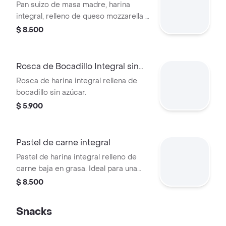
Integral
Pan suizo de masa madre, harina
integral, relleno de queso mozzarella y
jamón de pavo.
$ 8.500
Rosca de Bocadillo Integral sin
Azúcar
Rosca de harina integral rellena de
bocadillo sin azúcar.
$ 5.900
Pastel de carne integral
Pastel de harina integral relleno de
carne baja en grasa. Ideal para una
opción más saludable.
$ 8.500
Snacks