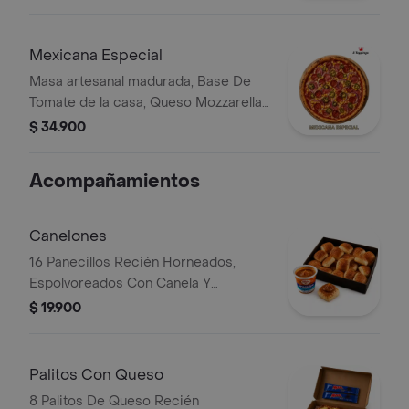
Cebolla y Pimentón.
Mexicana Especial
Masa artesanal madurada, Base De
Tomate de la casa, Queso Mozzarella,
Salami, Chorizo, Maíz Tierno, Cebolla y
$ 34.900
Jalapeño.
Acompañamientos
Canelones
16 Panecillos Recién Horneados,
Espolvoreados Con Canela Y
Acompañados De Arequipe Alpina.
$ 19.900
Palitos Con Queso
8 Palitos De Queso Recién