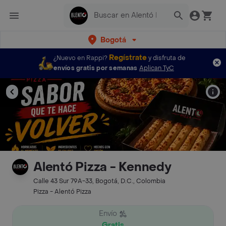
Bogotá
Regístrate
¿Nuevo en Rappi?
y disfruta de
envíos gratis por semanas
Aplican TyC
Alentó Pizza - Kennedy
Calle 43 Sur 79A-33, Bogotá, D.C., Colombia
Pizza - Alentó Pizza
Envío
Gratis