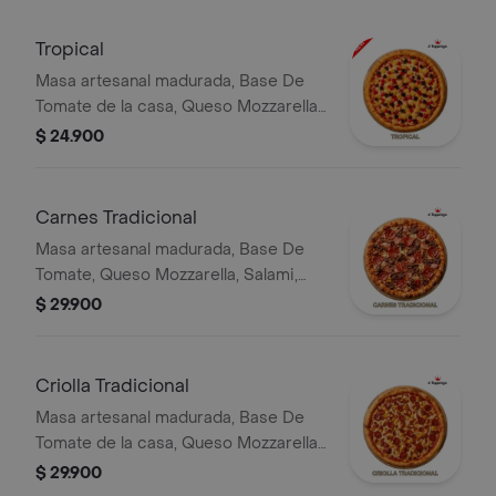
Tropical
Masa artesanal madurada, Base De
Tomate de la casa, Queso Mozzarella,
Piña, Ciruela y Cerezas.
$ 24.900
Carnes Tradicional
Masa artesanal madurada, Base De
Tomate, Queso Mozzarella, Salami,
Jamón, Chorizo y Carne Desmechada.
$ 29.900
Criolla Tradicional
Masa artesanal madurada, Base De
Tomate de la casa, Queso Mozzarella,
Cebolla, Tocineta, Chorizo y Maíz
$ 29.900
Tierno.