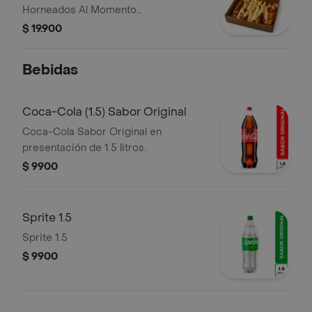
Horneados Al Momento
Acompañados Con 2 Sobres De
$ 19.900
Chocolate Muuu.
Bebidas
Coca-Cola (1.5) Sabor Original
Coca-Cola Sabor Original en
presentación de 1.5 litros.
$ 9900
Sprite 1.5
Sprite 1.5
$ 9900