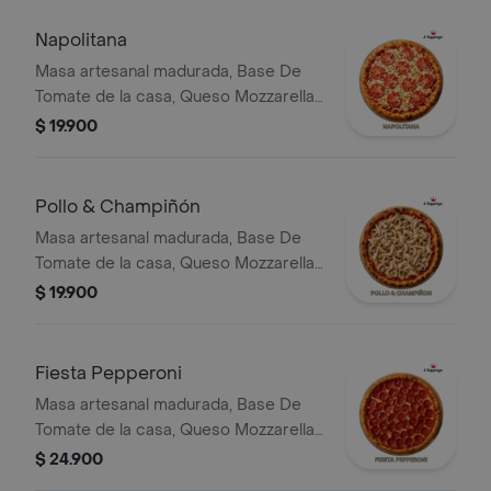
Napolitana
Masa artesanal madurada, Base De
Tomate de la casa, Queso Mozzarella,
Tomate, Extra Queso y Orégano.
$ 19.900
Pollo & Champiñón
Masa artesanal madurada, Base De
Tomate de la casa, Queso Mozzarella,
Pollo Desmechado y Champiñones.
$ 19.900
Fiesta Pepperoni
Masa artesanal madurada, Base De
Tomate de la casa, Queso Mozzarella,
Doble Pepperoni Y Extra Queso.
$ 24.900