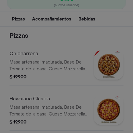
(nuevos usuarios)
Pizzas
Acompañamientos
Bebidas
Pizzas
Chicharrona
Masa artesanal madurada, Base De
Tomate de la casa, Queso Mozzarella,
Chicharron Carnudo y Platano
$ 19.900
Maduro.
Hawaiana Clásica
Masa artesanal madurada, Base De
Tomate de la casa, Queso Mozzarella,
Jamón y Piña.
$ 19.900