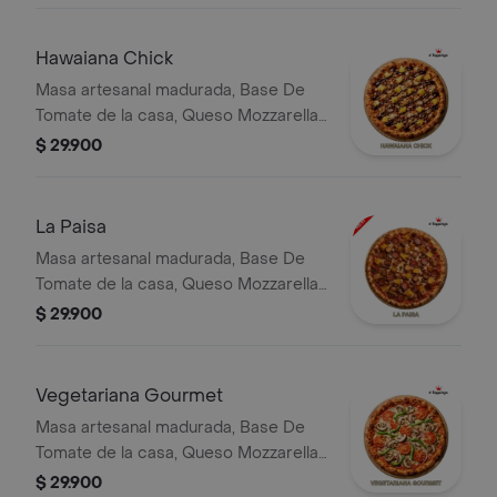
Hawaiana Chick
Masa artesanal madurada, Base De
Tomate de la casa, Queso Mozzarella,
Tocineta, Pollo Desmechado, Piña y
$ 29.900
Salsa BBQ.
La Paisa
Masa artesanal madurada, Base De
Tomate de la casa, Queso Mozzarella,
Chicharron Carnudo, Chorizo, Frijol Y
$ 29.900
Platano Maduro.
Vegetariana Gourmet
Masa artesanal madurada, Base De
Tomate de la casa, Queso Mozzarella,
Rodajas De Tomate, Champiñones,
$ 29.900