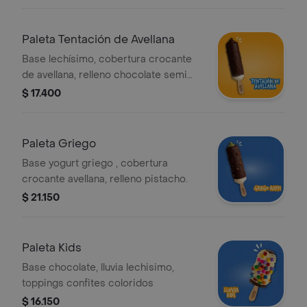
Paleta Tentación de Avellana
Base lechísimo, cobertura crocante
de avellana, relleno chocolate semi
amargo.
$ 17.400
Paleta Griego
Base yogurt griego , cobertura
crocante avellana, relleno pistacho.
$ 21.150
Paleta Kids
Base chocolate, lluvia lechisimo,
toppings confites coloridos
$ 16.150