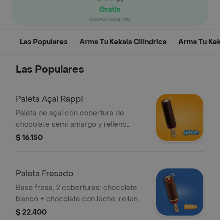
Gratis
(nuevos usuarios)
Las Populares
Arma Tu Kekala Cilindrica
Arma Tu Kek
Las Populares
Paleta Açaí Rappi
Paleta de açaí con cobertura de
chocolate semi amargo y relleno
lechísimo.
$ 16.150
Paleta Fresado
Base fresa, 2 coberturas: chocolate
blanco + chocolate con leche, relleno
lechísimo.
$ 22.400