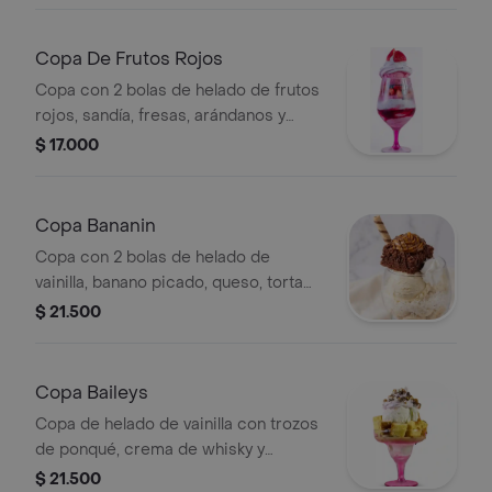
Copa De Frutos Rojos
Copa con 2 bolas de helado de frutos
rojos, sandía, fresas, arándanos y
crema.
$ 17.000
Copa Bananin
Copa con 2 bolas de helado de
vainilla, banano picado, queso, torta
de chocolate, crema y decoración
$ 21.500
con barquillo.
Copa Baileys
Copa de helado de vainilla con trozos
de ponqué, crema de whisky y
decoración.
$ 21.500