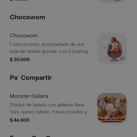
Chocowom
Chocowom
1 chocorramo, acompañado de una
bola de helado grande, con 3 toppings
a tu gusto
$ 20.000
Pa´ Compartir
Monster Galleta
3 bolas de helado con galletas New
York, queso rallado, fresas picadas y
Chantilly.
$ 46.000