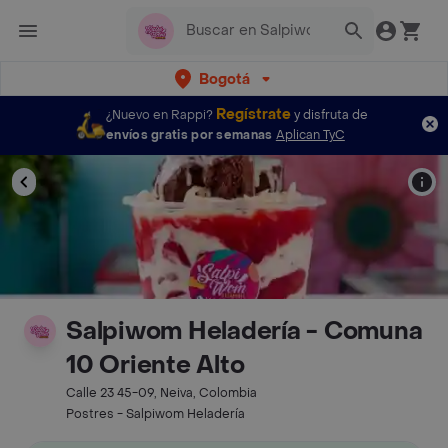
Bogotá
Regístrate
¿Nuevo en Rappi?
y disfruta de
envíos gratis por semanas
Aplican TyC
Salpiwom Heladería - Comuna
10 Oriente Alto
Calle 23 45-09, Neiva, Colombia
Postres - Salpiwom Heladería