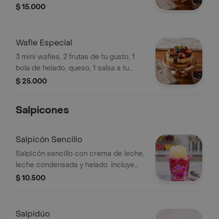
$ 15.000
Wafle Especial
3 mini wafles, 2 frutas de tu gusto, 1
bola de helado, queso, 1 salsa a tu
gusto, 1 topping.
$ 25.000
Salpicones
Salpicón Sencillo
Salpicón sencillo con crema de leche,
leche condensada y helado. Incluye
trozos de frutas visibles.
$ 10.500
Salpidúo