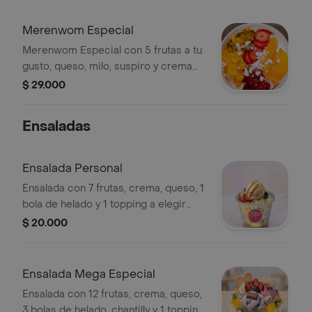
Merenwom Especial
Merenwom Especial con 5 frutas a tu
gusto, queso, milo, suspiro y crema
de la casa.
$ 29.000
Ensaladas
Ensalada Personal
Ensalada con 7 frutas, crema, queso, 1
bola de helado y 1 topping a elegir
(zucarita, granola, oreo, chocokrispy).
$ 20.000
Ensalada Mega Especial
Ensalada con 12 frutas, crema, queso,
3 bolas de helado, chantilly y 1 topping