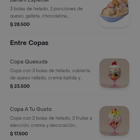
3 bolas de helado, 2 porciones de
queso, galleta, chocolatina,
mashmellows, chantilly y fresas.
$ 28.500
Entre Copas
Copa Quesuda
Copa con 3 bolas de helado, cubierta
de queso rallado, crema batida y
fresas.
$ 23.500
Copa A Tu Gusto
Copa con 2 bolas de helado, 3 frutas a
elección, crema y decoración.
Personaliza con tus frutas favoritas.
$ 17.500