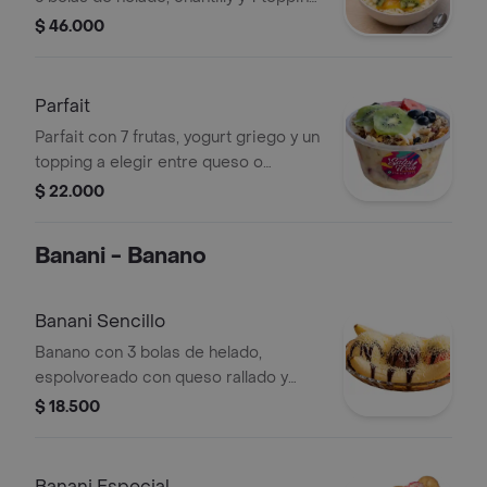
a elegir (zucarita, granola, oreo,
$ 46.000
chocokrispy). Decoración incluida.
Parfait
Parfait con 7 frutas, yogurt griego y un
topping a elegir entre queso o
granola.
$ 22.000
Banani - Banano
Banani Sencillo
Banano con 3 bolas de helado,
espolvoreado con queso rallado y
trozos de galleta Oreo.
$ 18.500
Banani Especial