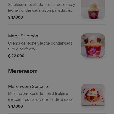
Salpidúo: mezcla de crema de leche y
leche condensada, acompañada de
frutas y helado.
$ 17.000
Mega Salpicón
Crema de leche y leche condensada,
tu trío perfecto.
$ 22.000
Merenwom
Merenwom Sencillo
Merenwom Sencillo con 3 frutas a
elección, suspiro y crema de la casa.
Incluye fresas, duraznos y
$ 17.000
frambuesas.