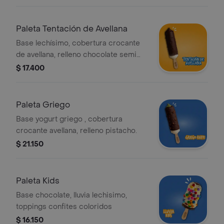
Paleta Tentación de Avellana
Base lechísimo, cobertura crocante
de avellana, relleno chocolate semi
amargo.
$ 17.400
Paleta Griego
Base yogurt griego , cobertura
crocante avellana, relleno pistacho.
$ 21.150
Paleta Kids
Base chocolate, lluvia lechisimo,
toppings confites coloridos
$ 16.150