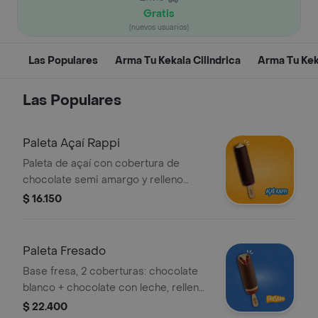
Gratis
(nuevos usuarios)
Las Populares
Arma Tu Kekala Cilindrica
Arma Tu Kek
Las Populares
Paleta Açaí Rappi
Paleta de açaí con cobertura de
chocolate semi amargo y relleno
lechísimo.
$ 16.150
Paleta Fresado
Base fresa, 2 coberturas: chocolate
blanco + chocolate con leche, relleno
lechísimo.
$ 22.400