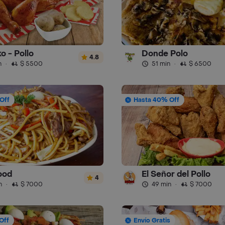
o - Pollo
Donde Polo
4.8
n
·
$ 5500
51 min
·
$ 6500
Off
Hasta 40% Off
ood
El Señor del Pollo
4
n
·
$ 7000
49 min
·
$ 7000
Off
Envío Gratis