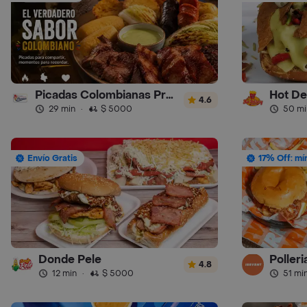
Picadas Colombianas Premium
Hot De
4.6
29 min
·
$ 5000
50 mi
Envío Gratis
17% Off: mí
Donde Pele
Polleri
4.8
12 min
·
$ 5000
51 mi