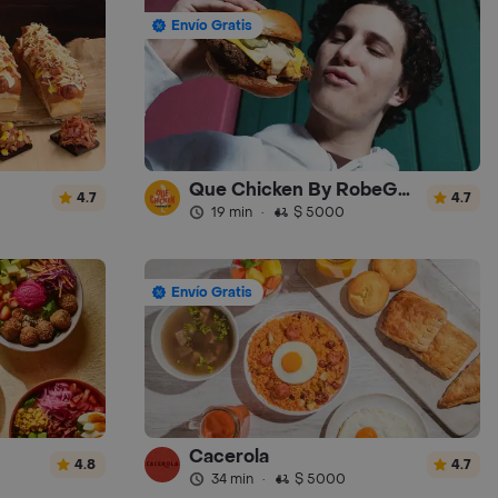
Envío Gratis
Que Chicken By RobeGrill
4.7
4.7
19 min
·
$ 5000
Envío Gratis
Cacerola
4.8
4.7
34 min
·
$ 5000