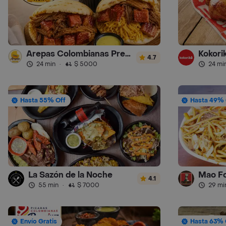
Arepas Colombianas Premium
Kokorik
4.7
24 min
·
$ 5000
24 mi
Hasta 55% Off
Hasta 49% 
La Sazón de la Noche
Mao F
4.1
55 min
·
$ 7000
29 mi
Envío Gratis
Hasta 63% 