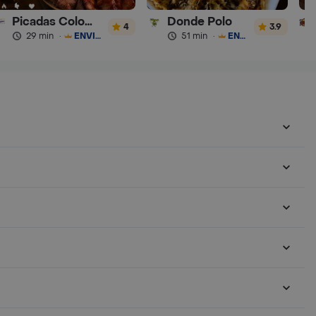
Picadas Colombianas Premium
Donde Polo
4
3.9
29 min
·
ENVÍO GRATIS
51 min
·
ENVÍO GRATIS