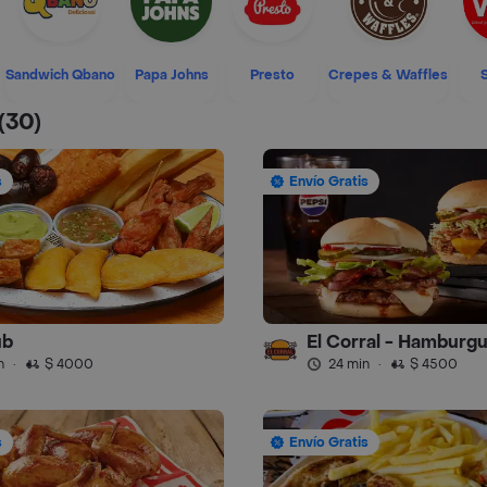
Sandwich Qbano
Papa Johns
Presto
Crepes & Waffles
(30)
s
Envío Gratis
ub
El Corral - Hamburg
n
·
$ 4000
24 min
·
$ 4500
s
Envío Gratis