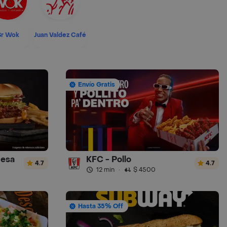
Sr Wok
Juan Valdez Café
Envío Gratis
uesa
KFC - Pollo
4.7
4.7
12 min
·
$ 4500
Hasta 35% Off