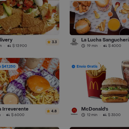
livery
La Lucha Sangucherí
3.3
n
·
$ 13.900
19 min
·
$ 4000
n $47,250
Envío Gratis
a Irreverente
McDonald's
4.8
n
·
$ 6000
12 min
·
$ 3500