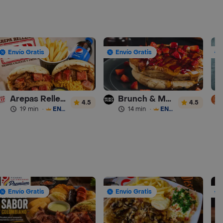
Envío Gratis
Envío Gratis
Arepas Rellenas Vip
Brunch & Munch
4.5
4.5
19 min
·
ENVÍO GRATIS
14 min
·
ENVÍO GRATIS
Envío Gratis
Envío Gratis