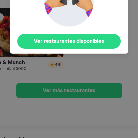
s
Ver restaurantes disponibles
h & Munch
4.9
n
·
$ 5000
Ver más restaurantes