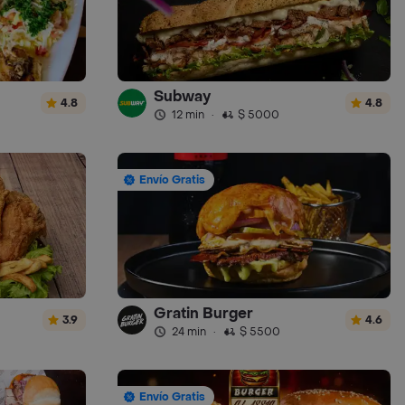
Subway
4.8
4.8
12 min
·
$ 5000
Envío Gratis
Gratin Burger
3.9
4.6
24 min
·
$ 5500
Envío Gratis