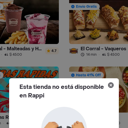
s
Envío Gratis
El Corral - Malteadas y Helados
El Corral - Vaqueros
4.7
·
$ 4500
14 min
·
$ 4500
s
Hasta 41% Off
Esta tienda no está disponible
en Rappi
as Rapidas Hym
Avocalia
4.8
n
·
$ 6000
14 min
·
$ 5000