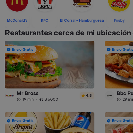
McDonald's
KFC
El Corral - Hamburguesa
Frisby
Restaurantes cerca de mi ubicación
Envío Gratis
Envío Grati
Mr Bross
Bbc P
4.8
19 min
·
$ 6000
29 mi
Envío Gratis
Envío Grati