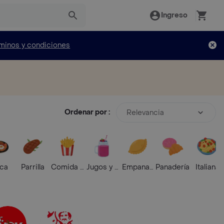
Ingreso
minos y condiciones
Ordenar por :
Relevancia
ica
Parrilla
Comida Rápida
Jugos y Batidos
Empanadas
Panadería
Italiana