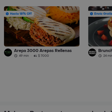
Hasta 18% Off
Envío Grati
Arepa 3000 Arepas Rellenas
Brunc
49 min
·
$ 7000
24 mi