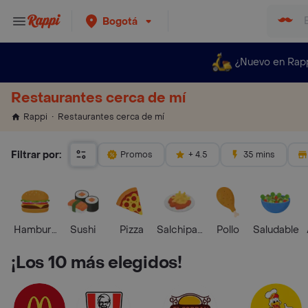
Bogotá
¿Nuevo en Rap
Restaurantes cerca de mí
Restaurantes cerca de mí
Rappi
Filtrar por:
Promos
+ 4.5
35 mins
Hamburguesa
Sushi
Pizza
Salchipapas
Pollo
Saludable
¡Los 10 más elegidos!