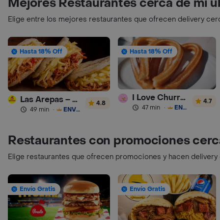
Mejores Restaurantes cerca de mi u
Elige entre los mejores restaurantes que ofrecen delivery cer
Hasta 18% Off
Hasta 18% Off
I Love Churros 95
Las Arepas – Arepas Rellenas
4.7
4.8
47 min
·
ENVÍO GRATIS
49 min
·
ENVÍO GRATIS
Restaurantes con promociones cerc
Elige restaurantes que ofrecen promociones y hacen delivery
Envío Gratis
Envío Gratis