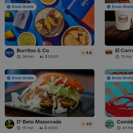
Envío Gratis
Envío Grati
Burritos & Co
4.8
34 min
·
$ 5000
12 min
Envío Gratis
Envío Grati
D' Beto Mazorcada
Comid
4.9
19 min
·
$ 6500
67 mi