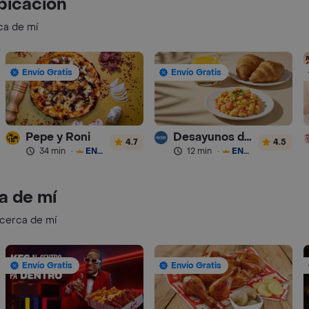
bicación
ca de mí
Envío Gratis
Envío Gratis
Pepe y Roni
Desayunos de la Abuela
4.7
4.5
34 min
·
ENVÍO GRATIS
12 min
·
ENVÍO GRATIS
a de mí
 cerca de mí
Envío Gratis
Envío Gratis