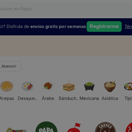
Registrarme
pi?
Disfruta de
envíos gratis por semanas
Tér
¡Nuevos!
Arepas
Desayunos
Árabe
Sánduches
Mexicana
Asiática
Típ