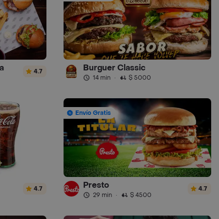
a
Burguer Classic
4.7
14 min
·
$ 5000
Envío Gratis
Presto
4.7
4.7
29 min
·
$ 4500