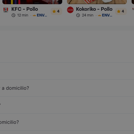
KFC - Pollo
Kokoriko - Pollo
4
4
12 min
·
ENVÍO GRATIS
24 min
·
ENVÍO GRATIS
 a domicilio?
?
omicilio?