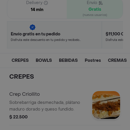
Delivery
Envío
Gratis
14 min
(nuevos usuarios)
Envío gratis en tu pedido
$11,100 Off 
Disfruta este descuento en tu pedido y recíbelo
Disfruta este de
en minutos.
en minutos.
CREPES
BOWLS
BEBIDAS
Postres
CREMAS
CREPES
Crep Criollito
Sobrebarriga desmechada, plátano
maduro dorado y queso fundido.
$ 22.500