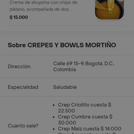
Crema de ahuyama con chips de
plátano, acompañada de dos
miniarepas.
$ 15.000
Sobre CREPES Y BOWLS MORTIÑO
Calle 69 15-9, Bogotá, D.C.,
Dirección
Colombia
Especialidad
Saludable
Crep Criollito cuesta $
22.500
Crep Cumbre cuesta $
30.000
Cuanto sale?
Crep Maiz cuesta $ 14.000