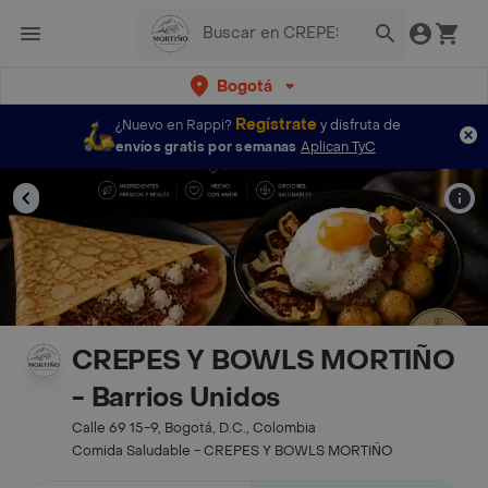
Bogotá
Regístrate
¿Nuevo en Rappi?
y disfruta de
envíos gratis por semanas
Aplican TyC
CREPES Y BOWLS MORTIÑO
- Barrios Unidos
Calle 69 15-9, Bogotá, D.C., Colombia
Comida Saludable - CREPES Y BOWLS MORTIÑO