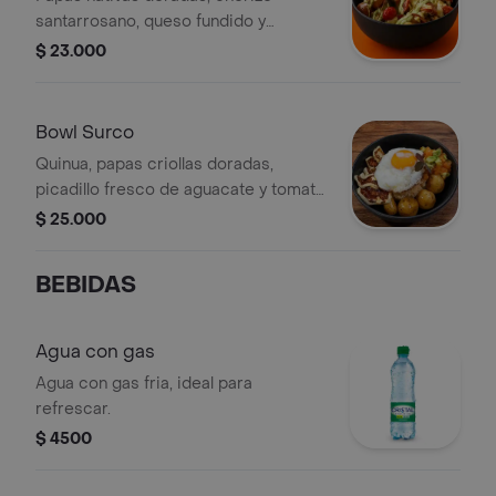
santarrosano, queso fundido y
mayonesa de guascas con ajo.
$ 23.000
Bowl Surco
Quinua, papas criollas doradas,
picadillo fresco de aguacate y tomate
de árbol, queso asado y huevo frito.
$ 25.000
BEBIDAS
Agua con gas
Agua con gas fria, ideal para
refrescar.
$ 4500