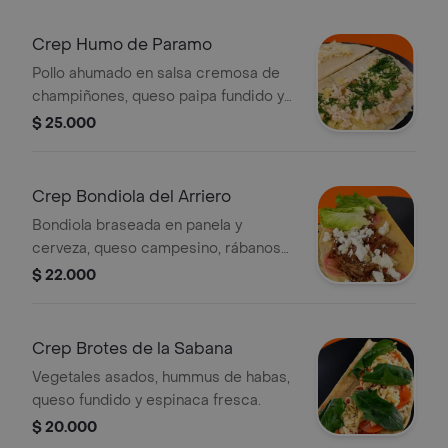
Crep Humo de Paramo
Pollo ahumado en salsa cremosa de
champiñones, queso paipa fundido y
perejil fresco.
$ 25.000
Crep Bondiola del Arriero
Bondiola braseada en panela y
cerveza, queso campesino, rábanos
encurtidos y lechuga crespa fresca.
$ 22.000
Crep Brotes de la Sabana
Vegetales asados, hummus de habas,
queso fundido y espinaca fresca.
$ 20.000