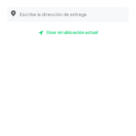
Luisa Postres
Sopitas y Frijoladas
Subway
Usar mi ubicación actual
Top Marcas y Cadenas de Restaurantes
Encuéntranos en estos países
App Store
Google play
AppGallery