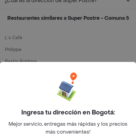
¿Cuál es la dirección de Super Postre?
Restaurantes similares a Super Postre - Comuna 5
L´s Café
Philippe
Baskin Robbins
La Cesta
Mercari - Postres
Myriam Camhi Co
Magnifique
Ingresa tu dirección en Bogotá:
Empanaditas de Pipian - Empanadas
Mejor servicio, entregas más rápidas y los precios
más convenientes!
Desayunadero de la 42