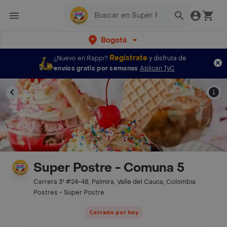
Bogotá
Regístrate
¿Nuevo en Rappi?
y disfruta de
envíos gratis por semanas
Aplican TyC
Super Postre - Comuna 5
Carrera 3ª #24-48, Palmira, Valle del Cauca, Colombia
Postres - Super Postre
Cerrado por hoy