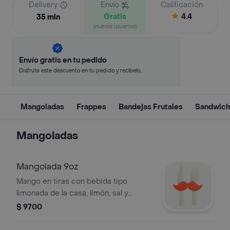
Delivery
Envío
Calificación
Gratis
4.4
35 min
(nuevos usuarios)
Envío gratis en tu pedido
Disfruta este descuento en tu pedido y recíbelo
en minutos.
Mangoladas
Frappes
Bandejas Frutales
Sandwic
Mangoladas
Mangolada 9oz
Mango en tiras con bebida tipo
limonada de la casa, limón, sal y
pimienta. Refrescante y adictiva.
$ 9700