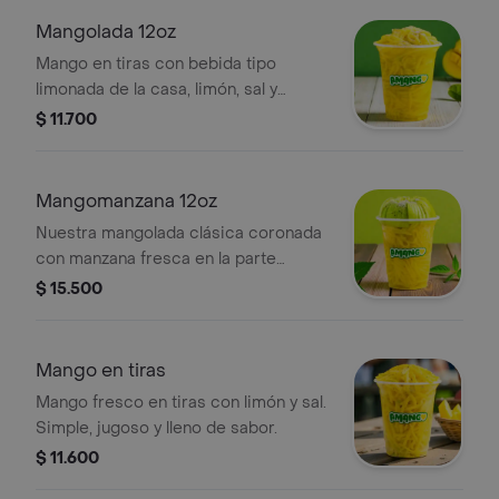
Mangolada 12oz
Mango en tiras con bebida tipo
limonada de la casa, limón, sal y
pimienta. Refrescante y adictiva. 12oz
$ 11.700
Mangomanzana 12oz
Nuestra mangolada clásica coronada
con manzana fresca en la parte
superior. 12oz
$ 15.500
Mango en tiras
Mango fresco en tiras con limón y sal.
Simple, jugoso y lleno de sabor.
$ 11.600