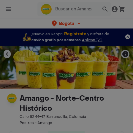
Bogotá
Regístrate
¿Nuevo en Rappi?
y disfruta de
envíos gratis por semanas
Aplican TyC
Amango - Norte-Centro
Histórico
Calle 82 44-47, Barranquilla, Colombia
Postres - Amango