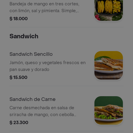
Bandeja de mango en tres cortes,
con limón, sal y pimienta. Simple,
fresco y para disfrutar en grande.
$ 18.000
Sandwich
Sandwich Sencillo
Jamón, queso y vegetales frescos en
pan suave y dorado
$ 15.500
Sandwich de Carne
Carne desmechada en salsa de
sriracha de mango, con cebolla
caramelizada y tocineta
$ 23.300