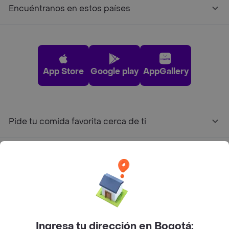
Encuéntranos en estos países
App Store
Google play
AppGallery
Pide tu comida favorita cerca de ti
Categorías
Únete a Rappi
Sobre Rappi
Ingresa tu dirección en Bogotá: