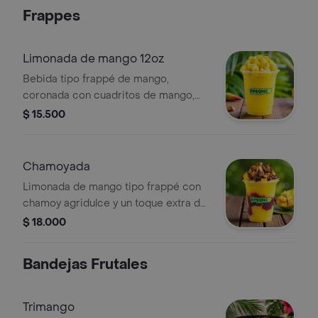
Frappes
Limonada de mango 12oz
Bebida tipo frappé de mango,
coronada con cuadritos de mango,
limón, sal y pimienta. Refrescante y
$ 15.500
brutal.
Chamoyada
Limonada de mango tipo frappé con
chamoy agridulce y un toque extra de
tajín. Nuestro producto más vendido.
$ 18.000
Bandejas Frutales
Trimango