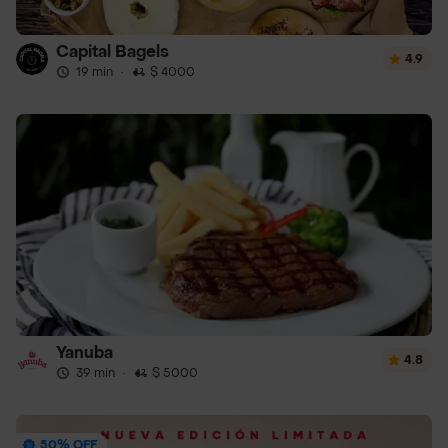
Capital Bagels
4.9
19 min
·
$ 4000
Yanuba
4.8
39 min
·
$ 5000
50% OFF