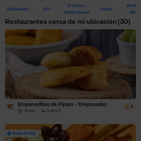
El Corral -
Sandwi
McDonald's
KFC
Frisby
Hamburguesa
Qban
Restaurantes cerca de mi ubicación
(30)
Empanaditas de Pipian - Empanadas
5
12 min
·
$ 4000
Envío Gratis