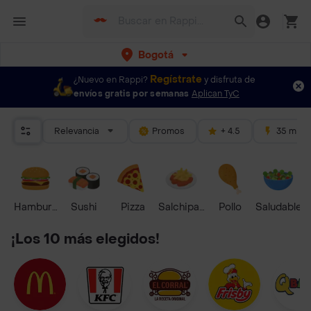
Bogotá
Regístrate
¿Nuevo en Rappi?
y disfruta de
envíos gratis por semanas
Aplican TyC
Relevancia
Promos
+ 4.5
35 mins
Hamburguesa
Sushi
Pizza
Salchipapas
Pollo
Saludable
¡Los 10 más elegidos!