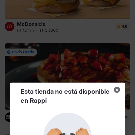
McDonald's
4.8
12 min
·
$ 3000
Envío Gratis
Esta tienda no está disponible
en Rappi
Brunch & Munch
4.9
24 min
·
$ 4500