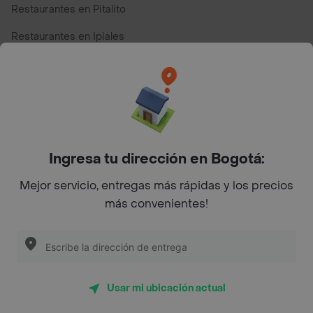
Restaurantes en Pitalito
Restaurantes en Ipiales
Restaurantes en San Andres
Restaurantes cerca de mi para pedir Comida a Domicilio -
Top Marcas y Cadenas de Restaurantes
Ingresa tu dirección en Bogotá:
Encuéntranos en estos países
Mejor servicio, entregas más rápidas y los precios
más convenientes!
App Store
Google play
AppGallery
Usar mi ubicación actual