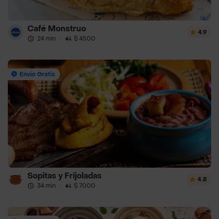
Café Monstruo
4.9
24 min
·
$ 4500
Envío Gratis
Sopitas y Frijoladas
4.8
34 min
·
$ 7000