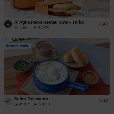
Al Agua Patos Restaurante - Turbo
4.9
13 min
·
$ 3000
Envío Gratis
Señor Desayuno
4.7
49 min
·
$ 7000