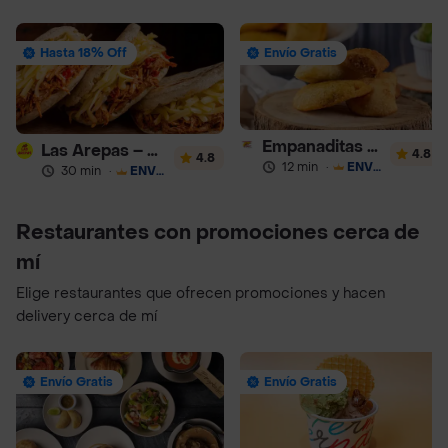
Hasta 18% Off
Envío Gratis
Empanaditas de Pipian - Empanadas
Las Arepas – Arepas Rellenas
4.8
4.8
12 min
·
ENVÍO GRATIS
30 min
·
ENVÍO GRATIS
Restaurantes con promociones cerca de
mí
Elige restaurantes que ofrecen promociones y hacen
delivery cerca de mí
Envío Gratis
Envío Gratis