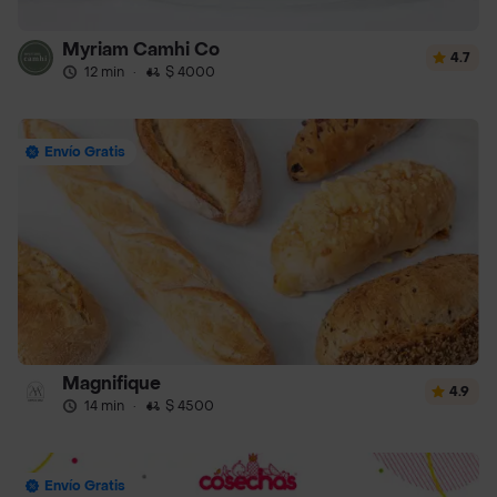
Myriam Camhi Co
4.7
12 min
·
$ 4000
Envío Gratis
Magnifique
4.9
14 min
·
$ 4500
Envío Gratis