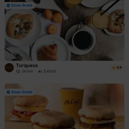
Envío Gratis
Turquesa
4.9
24 min
·
$ 4500
Envío Gratis