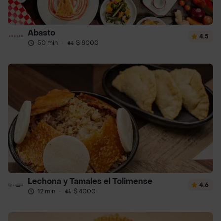
Abasto
4.5
50 min
·
$ 8000
Lechona y Tamales el Tolimense
4.6
12 min
·
$ 4000