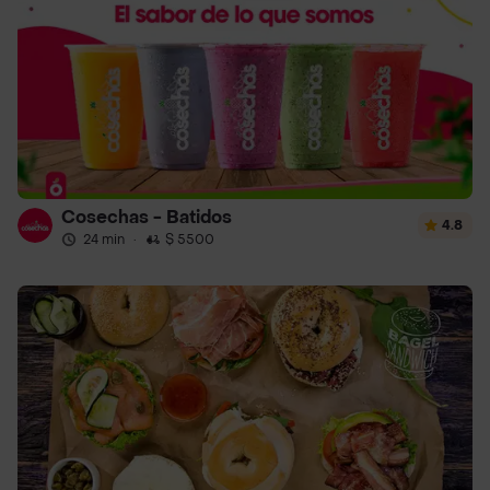
Cosechas - Batidos
4.8
24 min
·
$ 5500