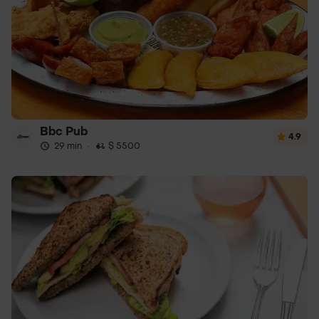
Bbc Pub
4.9
29 min
·
$ 5500