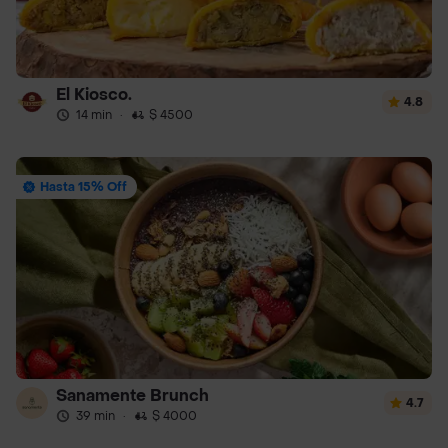
El Kiosco.
4.8
14 min
·
$ 4500
Hasta 15% Off
Sanamente Brunch
4.7
39 min
·
$ 4000