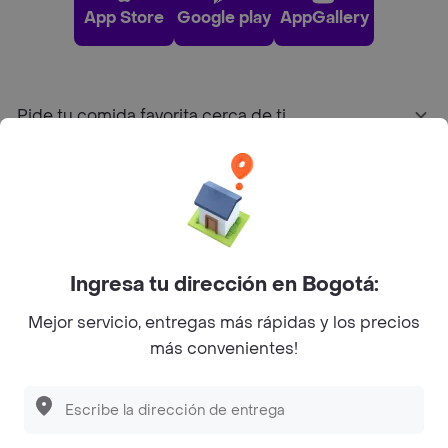
App Store
Google play
AppGallery
Pide tu comida favorita cerca de ti
Categorías
Únete a Rappi
Ingresa tu dirección en Bogotá:
Sobre Rappi
Mejor servicio, entregas más rápidas y los precios
más convenientes!
Facebook
Twitter
Instagram
©
2026
Rappi Inc. All rights reserved.