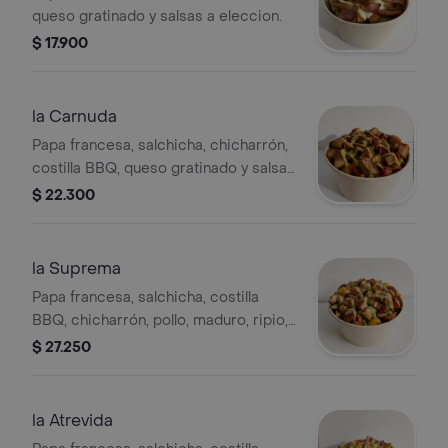
queso gratinado y salsas a eleccion.
$ 17.900
la Carnuda
Papa francesa, salchicha, chicharrón,
costilla BBQ, queso gratinado y salsas
a a eleccion.
$ 22.300
la Suprema
Papa francesa, salchicha, costilla
BBQ, chicharrón, pollo, maduro, ripio,
queso gratinado y salsas a eleccion.
$ 27.250
la Atrevida