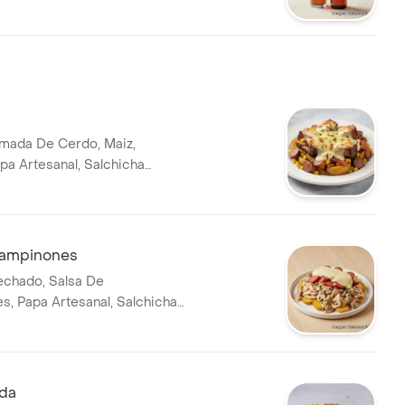
umada De Cerdo, Maiz,
apa Artesanal, Salchicha
Queso Mozarella.
hampinones
echado, Salsa De
, Papa Artesanal, Salchicha
Queso Mozarella.
da