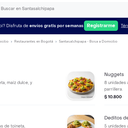
Registrarme
pi?
Disfruta de
envíos gratis por semanas
Tér
icilio
Restaurantes en Bogotá
Santasalchipapa - Bosa a Domicilio
Nuggets
a, maiz dulce, y
8 unidades
parrillera.
$ 10.800
Deditos d
 de toineta,
5 unidades