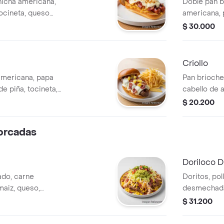
hicha americana,
Doble pan b
tocineta, queso
americana, 
desmechada,
$ 30.000
queso mozar
Criollo
americana, papa
Pan brioche
de piña, tocineta,
cabello de a
platano mad
$ 20.200
orcadas
Doriloco 
ado, carne
Doritos, po
maiz, queso,
desmechada,
y guacamole
lechuga, pi
$ 31.200