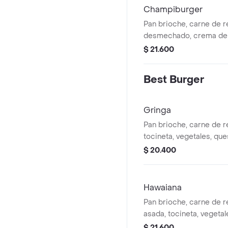
Champiburger
Pan brioche, carne de re
desmechado, crema de
vegetales, queso mozare
$ 21.600
Best Burger
Gringa
Pan brioche, carne de re
tocineta, vegetales, que
papa chip y salsas.
$ 20.400
Hawaiana
Pan brioche, carne de r
asada, tocineta, vegeta
mozarella, papa chip.
$ 21.600