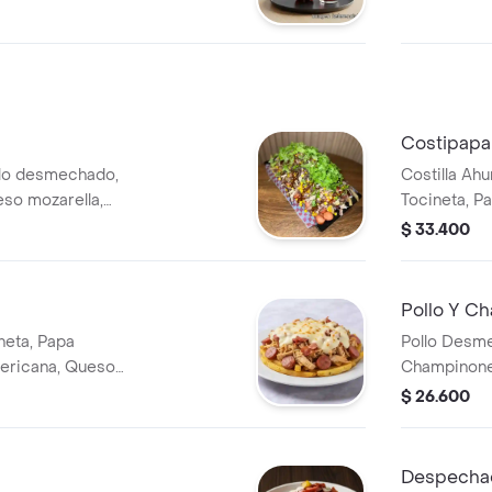
Costipapa
lo desmechado,
Costilla Ah
eso mozarella,
Tocineta, P
ha americana.
Americana, 
$ 33.400
Pollo Y C
neta, Papa
Pollo Desm
mericana, Queso
Champinones
Americana, 
$ 26.600
Despecha