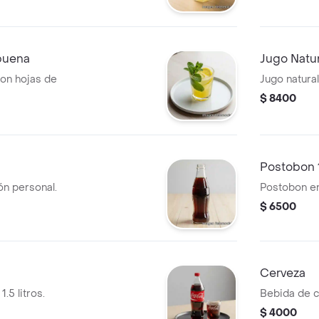
buena
Jugo Natur
on hojas de
Jugo natural
$ 8400
Postobon 
n personal.
Postobon en 
$ 6500
Cerveza
.5 litros.
Bebida de c
$ 4000