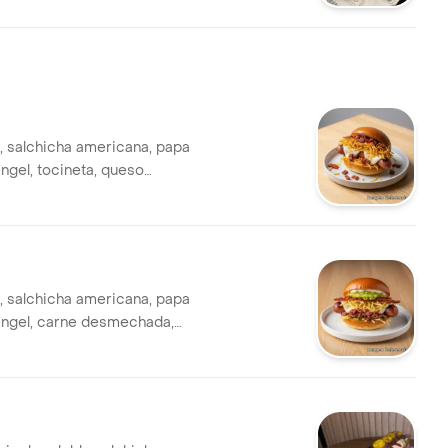
, salchicha americana, papa
ngel, tocineta, queso
, salchicha americana, papa
angel, carne desmechada,
tocineta, queso mozarella.