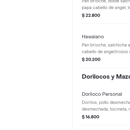
Pan brioche, doble salc
papa cabello de angel, 
mozarella.
$ 22.800
Hawaiano
Pan brioche, salchicha 
cabello de angel,trozos 
queso mozarella.
$ 20.200
Dorilocos y Maz
Doriloco Personal
Doritos, pollo desmech
desmechada, tocineta, 
lechuga, pico de gallo 
$ 16.800