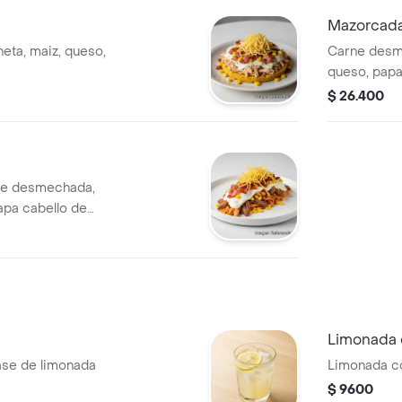
Mazorcad
eta, maiz, queso,
Carne desme
queso, papa
$ 26.400
ne desmechada,
papa cabello de
Limonada
ase de limonada
Limonada co
$ 9600