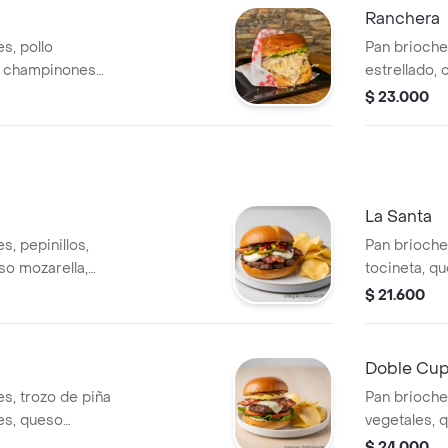
Ranchera
s, pollo
Pan brioche
 champinones
estrellado,
lla, papa chip.
queso mozar
$ 23.000
La Santa
s, pepinillos,
Pan brioche
so mozarella,
tocineta, q
mozarella, p
$ 21.600
Doble Cu
es, trozo de piña
Pan brioche,
les, queso
vegetales, 
$ 24.000