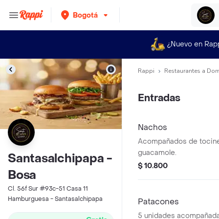
Bogotá
¿Nuevo en Rap
Rappi
Restaurantes a Dom
Entradas
Nachos
Acompañados de tocinet
guacamole.
Santasalchipapa -
$ 10.800
Bosa
Cl. 56f Sur #93c-51 Casa 11
Hamburguesa - Santasalchipapa
Patacones
5 unidades acompañadas