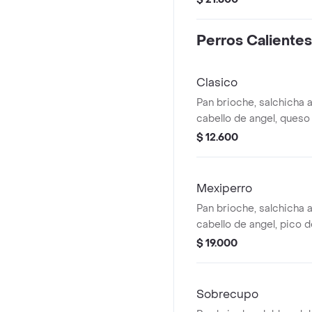
Perros Calientes
Clasico
Pan brioche, salchicha 
cabello de angel, queso
$ 12.600
Mexiperro
Pan brioche, salchicha 
cabello de angel, pico de
guacamole, jalapeños, t
$ 19.000
mozarella.
Sobrecupo