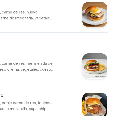
, carne de res, huevo
 carne desmechada, vegetales,
ella, papa chip.
, carne de res, mermelada de
ueso crema, vegetales, queso
apa chip.
po
 doble carne de res, tocineta,
queso mozarella, papa chip.