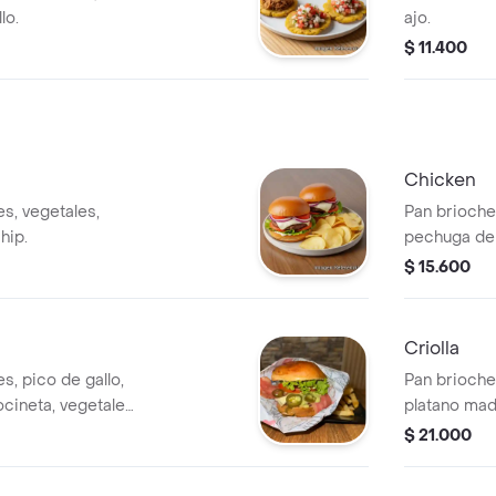
lo.
ajo.
$ 11.400
Chicken
es, vegetales,
Pan brioche
hip.
pechuga de 
mozarella, p
$ 15.600
Criolla
s, pico de gallo,
Pan brioche,
cineta, vegetales,
platano mad
hip.
queso mozar
$ 21.000