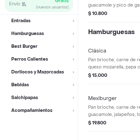
Gratis
Envío
guacamole y pico de gal
(nuevos usuarios)
$ 10.800
Entradas
Hamburguesas
Hamburguesas
Best Burger
Clásica
Perros Calientes
Pan brioche, carne de r
queso mozarella, papa c
Dorilocos y Mazorcadas
$ 15.000
Bebidas
Salchipapas
Mexiburger
Pan brioche, carne de re
Acompañamientos
guacamole, jalapeños, to
queso mozarella, papa c
$ 19.800