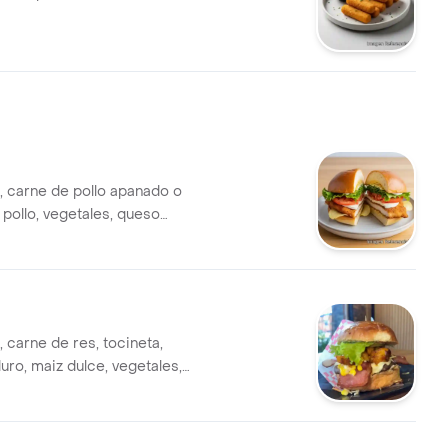
, carne de pollo apanado o
pollo, vegetales, queso
apa chip.
 carne de res, tocineta,
uro, maiz dulce, vegetales,
ella, papa chip.