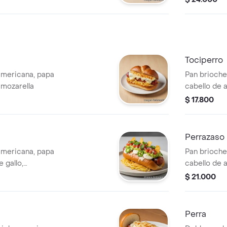
Tociperro
americana, papa
Pan brioche
 mozarella
cabello de a
mozarella.
$ 17.800
Perrazaso
americana, papa
Pan brioche
 gallo,
cabello de 
ostacos, queso
guacamole, 
$ 21.000
Perra