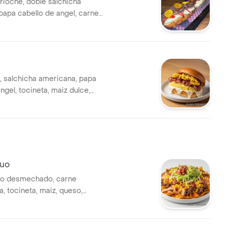
rioche, doble salchicha
papa cabello de angel, carne
 platano maduro, tocineta,
ella.
, salchicha americana, papa
ngel, tocineta, maiz dulce,
uro, queso mozarella.
Duo
llo desmechado, carne
 tocineta, maiz, queso,
co de gallo y guacamole