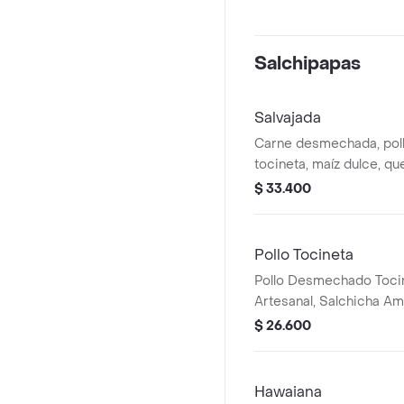
Salchipapas
Salvajada
Carne desmechada, pol
tocineta, maíz dulce, qu
papa artesanal, salchic
$ 33.400
Pollo Tocineta
Pollo Desmechado Toci
Artesanal, Salchicha A
Mozarella.
$ 26.600
Hawaiana