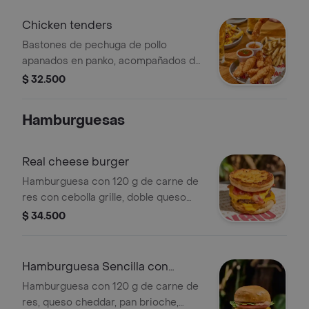
Chicken tenders
Bastones de pechuga de pollo
apanados en panko, acompañados de
80 g de papas fritas y salsa a
$ 32.500
elección.
Hamburguesas
Real cheese burger
Hamburguesa con 120 g de carne de
res con cebolla grille, doble queso
cheddar, tocineta ahumada y
$ 34.500
mayonesa de chipotle con semillas de
mostaza, servida en pan invertido
dorado en mantequilla.
Hamburguesa Sencilla con
Queso
Hamburguesa con 120 g de carne de
res, queso cheddar, pan brioche,