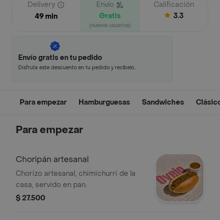
Delivery
Envío
Calificación
Gratis
3.3
49 min
(nuevos usuarios)
Envío gratis en tu pedido
Disfruta este descuento en tu pedido y recíbelo
en minutos.
Para empezar
Hamburguesas
Sandwiches
Clásic
Para empezar
Choripán artesanal
Chorizo artesanal, chimichurri de la
casa, servido en pan.
$ 27.500