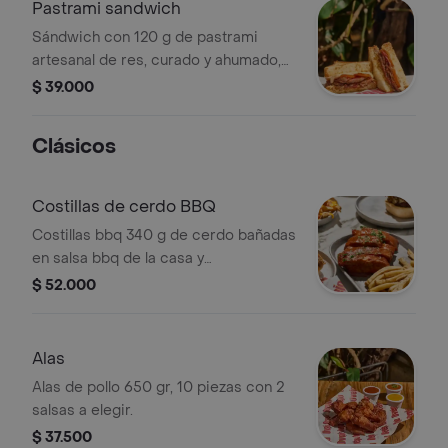
Pastrami sandwich
Sándwich con 120 g de pastrami
artesanal de res, curado y ahumado,
con tomates asados y mayonesa
$ 39.000
chipotle con semillas de mostaza,
servido en pan molde.
Clásicos
Costillas de cerdo BBQ
Costillas bbq 340 g de cerdo bañadas
en salsa bbq de la casa y
acompañamiento a elegir
$ 52.000
Alas
Alas de pollo 650 gr, 10 piezas con 2
salsas a elegir.
$ 37.500