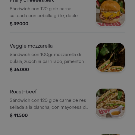
Philly cheesesteak
Sándwich con 120 g de carne
salteada con cebolla grille, doble
queso cheddar fundido y mayonesa
$ 39.000
de ajo, servido en pan brioche
artesanal.
Veggie mozzarella
Sándwich con 100gr mozzarella di
bufala, zucchini parrillado, pimentón
morrón rostizado, babaganoush de
$ 36.000
berenjena ahumada, rúgula fresca y
mayonesa de ajo, servido en pan
ciabatta artesanal.
Roast-beef
Sándwich con 120 g de carne de res
sellada a la plancha, con mayonesa de
ajo, rúgula fresca y pepinillos, servido
$ 41.500
en pan ciabatta artesanal
acompañado con fondo de res.