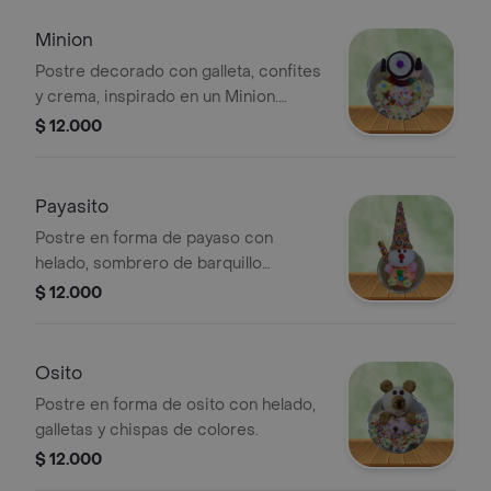
Minion
Postre decorado con galleta, confites
y crema, inspirado en un Minion.
Incluye detalles de colores y formas
$ 12.000
que recuerdan al personaje.
Payasito
Postre en forma de payaso con
helado, sombrero de barquillo
cubierto de chispas de colores,
$ 12.000
malvaviscos y confites decorativos.
Osito
Postre en forma de osito con helado,
galletas y chispas de colores.
$ 12.000