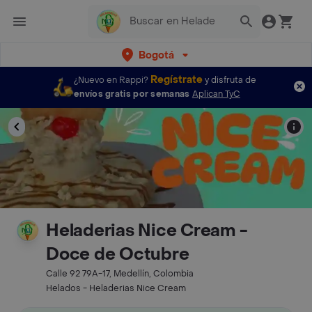
Bogotá
Regístrate
¿Nuevo en Rappi?
y disfruta de
envíos gratis por semanas
Aplican TyC
Heladerias Nice Cream -
Doce de Octubre
Calle 92 79A-17, Medellín, Colombia
Helados - Heladerias Nice Cream