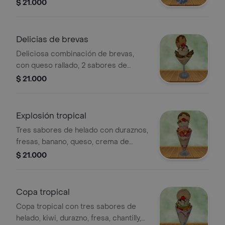
adicionales, chantilly, leche
$ 21.000
condensada y barquillo. Presentación
de 12 oz.
Delicias de brevas
Deliciosa combinación de brevas,
con queso rallado, 2 sabores de
helado,chantilly, arequipe y barquillo.
$ 21.000
24oz
Explosión tropical
Tres sabores de helado con duraznos,
fresas, banano, queso, crema de
leche, salsa de arequipe y barquillo.
$ 21.000
24oz.
Copa tropical
Copa tropical con tres sabores de
helado, kiwi, durazno, fresa, chantilly,