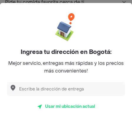
Pide tu comida favorita cerca de ti
Categorías
Únete a Rappi
Ingresa tu dirección en Bogotá:
Sobre Rappi
Mejor servicio, entregas más rápidas y los precios
más convenientes!
Facebook
Twitter
Instagram
©
2026
Rappi Inc. All rights reserved.
Usar mi ubicación actual
Rappi S.A.S. --- NIT 900.843.898-9 --- Calle 63 # 16A-02
Bogotá D.C. --- notificacionesrappi@rappi.com