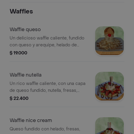
Waffles
Waffle queso
Un delicioso waffle caliente, fundido
con queso y arequipe, helado de
vainilla, chantilly y barquillos.
$ 19.000
Waffle nutella
Un rico waffle caliente, con una capa
de queso fundido, nutella, fresas,
banano, chantilly, salsa de chocolate y
$ 22.400
barquillo.
Waffle nice cream
Queso fundido con helado, fresas,