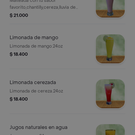
Malteada con tu sabor
favorito,chantilly,cereza,lluvia de
chocolate. 24oz
$ 21.000
Limonada de mango
Limonada de mango.24oz
$ 18.400
Limonada cerezada
Limonada de cereza.24oz
$ 18.400
Jugos naturales en agua