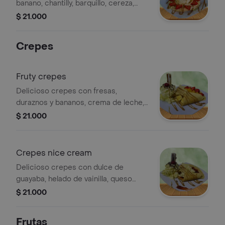
banano, chantilly, barquillo, cereza,
salsa de arequipe, lluvia de chocolate
$ 21.000
Crepes
Fruty crepes
Delicioso crepes con fresas,
duraznos y bananos, crema de leche,
helado de vainilla, queso fundido,
$ 21.000
chantilly, salsa de arequipe y
barquillos.
Crepes nice cream
Delicioso crepes con dulce de
guayaba, helado de vainilla, queso
fundido, chantilly, salsa de arequipe y
$ 21.000
barquillos. 24 oz
Frutas