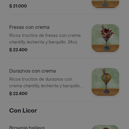
crema chantilly, lluvia de chocolate y
$ 21.000
barquillo.12 oz
Fresas con crema
Ricos trocitos de fresas con crema
chantilly, lecherita y barquillo. 24oz
$ 22.400
Duraznos con crema
Ricos trocitos de duraznos con
crema chantilly, lecherita y barquillo.
24 oz
$ 22.400
Con Licor
Brownie baileys