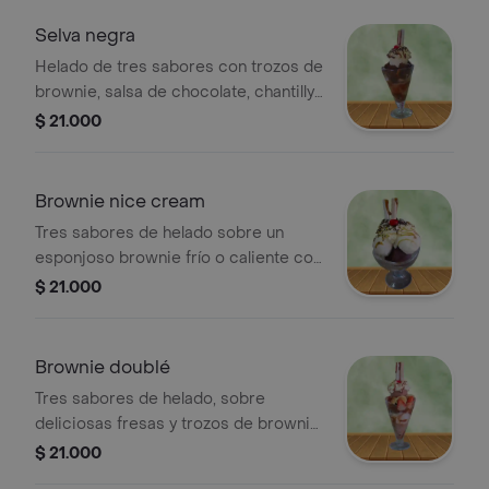
Selva negra
Helado de tres sabores con trozos de
brownie, salsa de chocolate, chantilly
y lluvia de chocolate. Presentación de
$ 21.000
24 oz.
Brownie nice cream
Tres sabores de helado sobre un
esponjoso brownie frío o caliente con
salsa de chocolate, chantilly y
$ 21.000
barquillo.24oz
Brownie doublé
Tres sabores de helado, sobre
deliciosas fresas y trozos de brownie,
salsa de chocolate, chantilly y
$ 21.000
barquillo.24oz