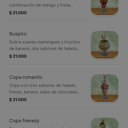
combinación de mango y fresa,
chantilly, salsa de mora, lecherita y
$ 21.000
barquillo.24 oz
Suspiro
Sobre suaves merengues y trocitos
de banano, dos sabores de helado,
chantilly, salsa de arequipe, cereza y
$ 21.000
barquillo.24oz
Copa romantic
Copa con tres sabores de helado,
fresas, banano, salsa de chocolate,
crema de leche, chantilly, milo y
$ 21.000
barquillo. 24 oz.
Copa frenezy