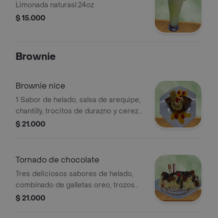
Limonada naturasl.24oz
$ 15.000
Brownie
Brownie nice
1 Sabor de helado, salsa de arequipe,
chantilly, trocitos de durazno y cereza.
pídelo caliente o frío.12oz
$ 21.000
Tornado de chocolate
Tres deliciosos sabores de helado,
combinado de galletas oreo, trozos
de brownie, chantilly, rociado de milo,
$ 21.000
salsa de chocolate y barquillo.