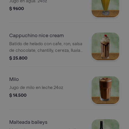
Jugo en agua. 24oz
$ 9600
Cappuchino nice cream
Batido de helado con cafe, ron, salsa
de chocolate, chantilly, cereza, lluvia
de chocolate.24oz
$ 25.800
Milo
Jugo de milo en leche.24oz
$ 14.500
Malteada baileys