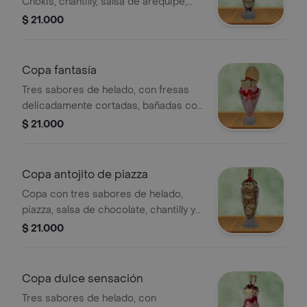
Chokis, chantilly, salsa de arequipe,
cereza y barquillo. Tamaño: 24 oz.
$ 21.000
Copa fantasía
Tres sabores de helado, con fresas
delicadamente cortadas, bañadas con
crema de leche, chantilly, lecherita y
$ 21.000
barquillo.24oz
Copa antojito de piazza
Copa con tres sabores de helado,
piazza, salsa de chocolate, chantilly y
cereza. 24 oz.
$ 21.000
Copa dulce sensación
Tres sabores de helado, con