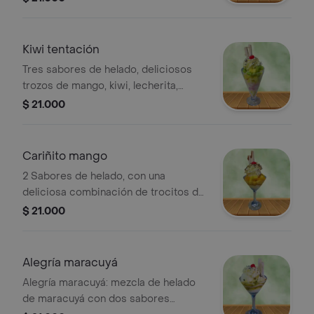
Kiwi tentación
Tres sabores de helado, deliciosos
trozos de mango, kiwi, lecherita,
barquillo y chantilly.24 oz
$ 21.000
Cariñito mango
2 Sabores de helado, con una
deliciosa combinación de trocitos de
mango con durazno, chantilly, salsa de
$ 21.000
arequipe y barquillo. 12 oz
Alegría maracuyá
Alegría maracuyá: mezcla de helado
de maracuyá con dos sabores