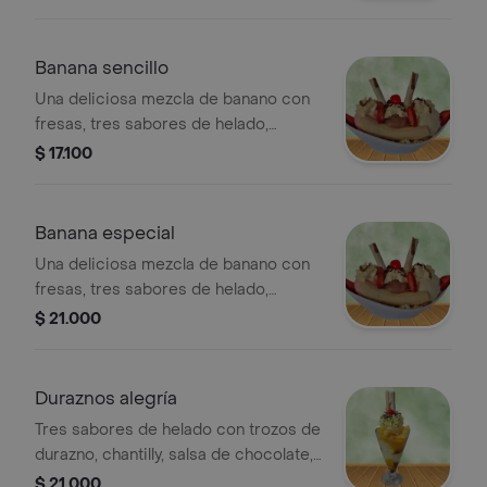
durazno, fresas, chantilly y
barquillo.32oz
Banana sencillo
Una deliciosa mezcla de banano con
fresas, tres sabores de helado,
chantilly, salsa de arequipe y barquillo.
$ 17.100
con crispy, 28oz
Banana especial
Una deliciosa mezcla de banano con
fresas, tres sabores de helado,
chantilly, salsa de arequipe, queso y
$ 21.000
zucaritas. 28 oz
Duraznos alegría
Tres sabores de helado con trozos de
durazno, chantilly, salsa de chocolate,
lluvia de chocolate y barquillo. 24 oz.
$ 21.000