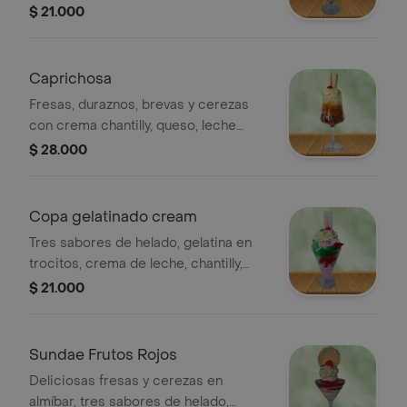
lecherita y barquillo. Incluye cereza y
$ 21.000
chispas de chocolate. 24oz.
Caprichosa
Fresas, duraznos, brevas y cerezas
con crema chantilly, queso, leche
condensada y barquillo. Sin helado.
$ 28.000
24oz.
Copa gelatinado cream
Tres sabores de helado, gelatina en
trocitos, crema de leche, chantilly,
lecherita y barquillo. 24 oz
$ 21.000
Sundae Frutos Rojos
Deliciosas fresas y cerezas en
almíbar, tres sabores de helado,