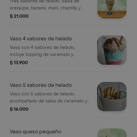
Tres sabores de helado, salsa de
arequipe, banano, maní, chantilly y
barquillo.24 oz
$ 21.000
Vaso 4 sabores de helado
Vaso con 4 sabores de helado,
incluye topping de caramelo y
barquillo.
$ 13.900
Vaso 5 sabores de helado
Vaso con 5 sabores de helado,
acompañado de salsa de caramelo y
barquillo.
$ 16.000
Vaso queso pequeño