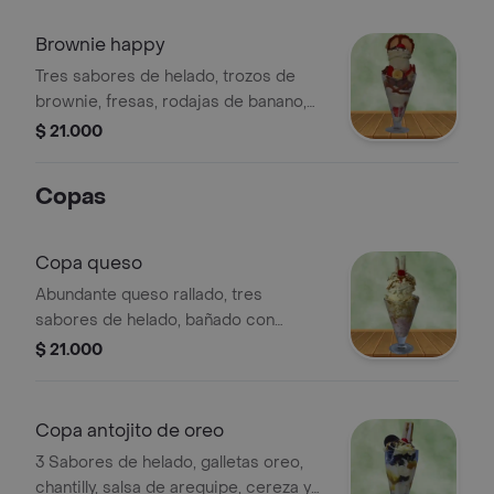
Brownie happy
Tres sabores de helado, trozos de
brownie, fresas, rodajas de banano,
salsa de chocolate, arequipe, chantilly
$ 21.000
y barquillo.
Copas
Copa queso
Abundante queso rallado, tres
sabores de helado, bañado con
crema de leche, chantilly, salsa de
$ 21.000
arequipe y barquillo.24oz
Copa antojito de oreo
3 Sabores de helado, galletas oreo,
chantilly, salsa de arequipe, cereza y