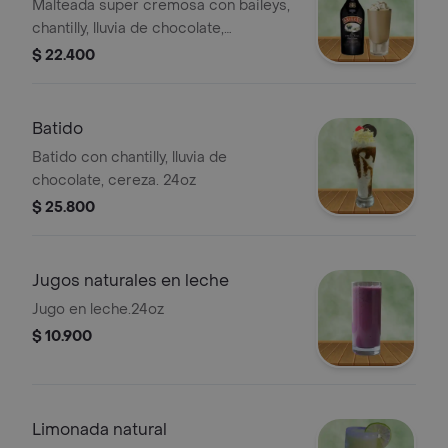
Malteada super cremosa con baileys,
chantilly, lluvia de chocolate,
cereza.24oz
$ 22.400
Batido
Batido con chantilly, lluvia de
chocolate, cereza. 24oz
$ 25.800
Jugos naturales en leche
Jugo en leche.24oz
$ 10.900
Limonada natural