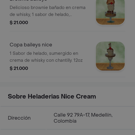
Delicioso brownie bañado en crema
de whisky, 1 sabor de helado,
lecherita, cerezas, chantilly. 12oz
$ 21.000
Copa baileys nice
1 Sabor de helado, sumergido en
crema de whisky con chantilly. 12oz
$ 21.000
Sobre Heladerias Nice Cream
Calle 92 79A-17, Medellín,
Dirección
Colombia