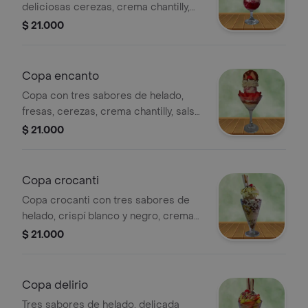
deliciosas cerezas, crema chantilly,
salsa de mora y barquillo.24oz
$ 21.000
Copa encanto
Copa con tres sabores de helado,
fresas, cerezas, crema chantilly, salsa
de chocolate, leche condensada y
$ 21.000
barquillo. 24 oz.
Copa crocanti
Copa crocanti con tres sabores de
helado, crispí blanco y negro, crema
de leche, crema chantilly, salsa de
$ 21.000
arequipe y barquillo. 24 oz.
Copa delirio
Tres sabores de helado, delicada