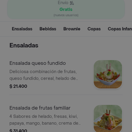
Envío
Gratis
(nuevos usuarios)
Ensaladas
Bebidas
Brownie
Copas
Copas Infan
Ensaladas
Ensalada queso fundido
Deliciosa combinación de frutas,
queso fundido, cereal, helado de
vainilla (una porción), salsa de
$ 21.400
arequipe y lecherita. 24oz
Ensalada de frutas familiar
4 Sabores de helado, fresas, kiwi,
papaya, mango, banano, crema de
leche, queso rallado, chantilly,
$ 31.400