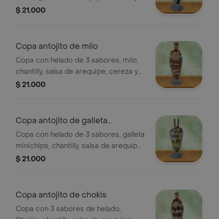
barquillo. 24 oz
$ 21.000
Copa antojito de milo
Copa con helado de 3 sabores, milo,
chantilly, salsa de arequipe, cereza y
barquillo. 24oz.
$ 21.000
Copa antojito de galleta
minichips
Copa con helado de 3 sabores, galleta
minichips, chantilly, salsa de arequipe,
cereza, lluvia de chocolate y barquillo.
$ 21.000
24 oz.
Copa antojito de chokis
Copa con 3 sabores de helado,