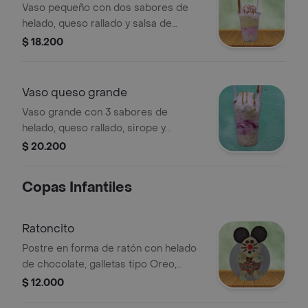
Vaso pequeño con dos sabores de
helado, queso rallado y salsa de
arequipe.
$ 18.200
Vaso queso grande
Vaso grande con 3 sabores de
helado, queso rallado, sirope y
barquillo.
$ 20.200
Copas Infantiles
Ratoncito
Postre en forma de ratón con helado
de chocolate, galletas tipo Oreo,
malvaviscos y chispas de colores.
$ 12.000