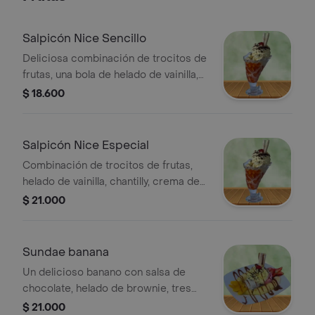
Salpicón Nice Sencillo
Deliciosa combinación de trocitos de
frutas, una bola de helado de vainilla,
chantilly, crema de leche y lecherita,
$ 18.600
con crispy . 12 oz
Salpicón Nice Especial
Combinación de trocitos de frutas,
helado de vainilla, chantilly, crema de
leche, lecherita y queso. Incluye dos
$ 21.000
barquillos y una cereza. 12oz.
Sundae banana
Un delicioso banano con salsa de
chocolate, helado de brownie, tres
sabores de helado, con trocitos de
$ 21.000