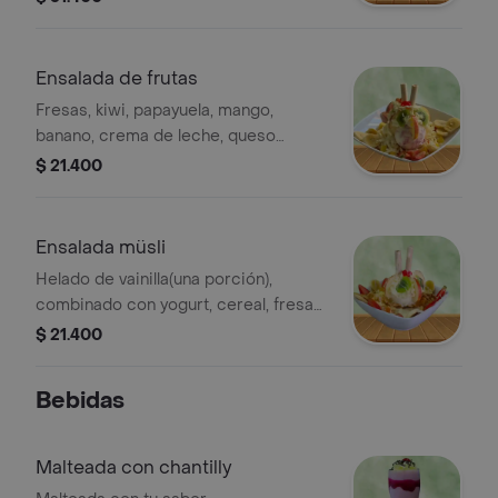
lecherita, manzana. 32oz
Ensalada de frutas
Fresas, kiwi, papayuela, mango,
banano, crema de leche, queso
rallado, dos sabores de helado,
$ 21.400
chantilly, lecherita y barquillo.24 oz
Ensalada müsli
Helado de vainilla(una porción),
combinado con yogurt, cereal, fresas,
kiwi, papaya, mango, banano, chantilly,
$ 21.400
lecherita y barquillo. 24 oz
Bebidas
Malteada con chantilly