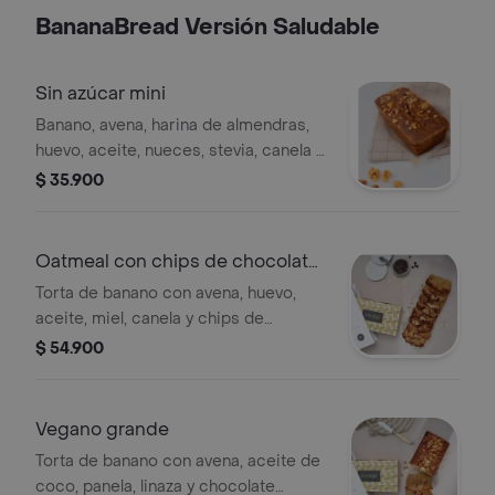
BananaBread Versión Saludable
Sin azúcar mini
Banano, avena, harina de almendras,
huevo, aceite, nueces, stevia, canela y
nuez moscada (3-4 porciones)
$ 35.900
Oatmeal con chips de chocolate
grande
Torta de banano con avena, huevo,
aceite, miel, canela y chips de
chocolate 55. (8 porciones)
$ 54.900
Vegano grande
Torta de banano con avena, aceite de
coco, panela, linaza y chocolate