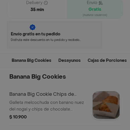
Delivery
Envío
Gratis
35 min
(nuevos usuarios)
Envío gratis en tu pedido
Disfruta este descuento en tu pedido y recíbelo
en minutos.
Banana Big Cookies
Desayunos
Cajas de Porciones
Banana Big Cookies
Banana Big Cookie Chips de
Chocolate
Galleta melcochuda con banano nuez
del nogal y chips de chocolate
amargo. Tiene harina de trigo y azúcar
$ 10.900