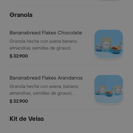
Granola
Bananabread Flakes Chocolate
Granola hecha con avena banano
almendras semillas de girasol
semillas de linaza ajonjolí dátiles
$ 32.900
aceite de coco y chocolate 70
Bananabread Flakes Arandanos
Granola hecha con avena, banano,
almendras, semillas de girasol,
semillas de linaza, ajonjolí, dátiles,
$ 32.900
aceite de coco y arandanos.
Kit de Velas