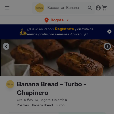
Bogotá
Regístrate
¿Nuevo en Rappi?
y disfruta de
envíos gratis por semanas
Aplican TyC
Banana Bread - Turbo -
Chapinero
Cra. 4 #69-37, Bogotá, Colombia
Postres - Banana Bread - Turbo