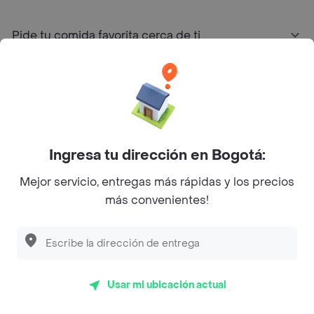
Pide tu comida favorita cerca de ti
Categorías
Únete a Rappi
Ingresa tu dirección en Bogotá:
Sobre Rappi
Mejor servicio, entregas más rápidas y los precios
más convenientes!
Facebook
Twitter
Instagram
©
2026
Rappi Inc. All rights reserved.
Usar mi ubicación actual
Rappi S.A.S. --- NIT 900.843.898-9 --- Calle 63 # 16A-02