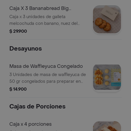
Caja X 3 Bananabread Big
Cookies
Caja x 3 unidades de galleta
melcochuda con banano, nuez del
nogal y chips de chocolate 55%
$ 29.900
cacao. *tienen harina de trigo y
azúcar. .
Desayunos
Masa de Waffleyuca Congelado
3 Unidades de masa de waffleyuca de
50 gr congelados para preparar en
casa. se pueden preparar en waflera
$ 14.900
o en horno. .
Cajas de Porciones
Caja x 4 porciones