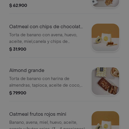
vegano sin azúcar. (8 porciones)
$ 62.900
Oatmeal con chips de chocolate
mini
Torta de banano con avena, huevo,
aceite, miel,canela y chips de
chocolate 55. (3 -4 porciones)
$ 31.900
Almond grande
Torta de banano con harina de
almendras, tapioca, aceite de coco,
aceite, huevo, stevia, canela y
$ 79.900
chocolate sin azúcar . (8 porciones)
Oatmeal frutos rojos mini
Banano, avena, miel, huevo, aceite,