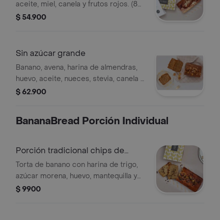
aceite, miel, canela y frutos rojos. (8
porciones)
$ 54.900
Sin azúcar grande
Banano, avena, harina de almendras,
huevo, aceite, nueces, stevia, canela y
nuez moscada (8 porciones)
$ 62.900
BananaBread Porción Individual
Porción tradicional chips de
chocolate
Torta de banano con harina de trigo,
azúcar morena, huevo, mantequilla y
chips de chocolate.
$ 9900