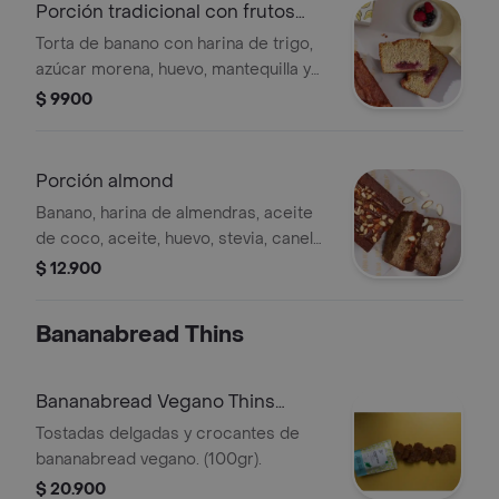
Porción tradicional con frutos
rojos
Torta de banano con harina de trigo,
azúcar morena, huevo, mantequilla y
frutos rojos.
$ 9900
Porción almond
Banano, harina de almendras, aceite
de coco, aceite, huevo, stevia, canela
y chocolate sin azúcar.
$ 12.900
Bananabread Thins
Bananabread Vegano Thins
(100Gr)
Tostadas delgadas y crocantes de
bananabread vegano. (100gr).
$ 20.900