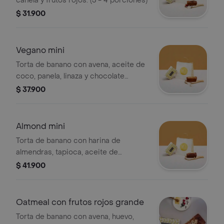
canela y frutos rojos. (3 - 4 porciones)
$ 31.900
Vegano mini
Torta de banano con avena, aceite de
coco, panela, linaza y chocolate
vegano sin azúcar. (3 - 4 porciones)
$ 37.900
Almond mini
Torta de banano con harina de
almendras, tapioca, aceite de
coco,aceite, huevo, canela, stevia y
$ 41.900
chocolate sin azúcar. (3-4 porciones)
Oatmeal con frutos rojos grande
Torta de banano con avena, huevo,