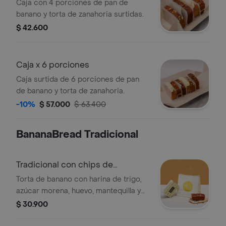
Caja con 4 porciones de pan de
banano y torta de zanahoria surtidas.
$ 42.600
Caja x 6 porciones
Caja surtida de 6 porciones de pan
de banano y torta de zanahoria.
-10%
$ 57.000
$ 63.400
BananaBread Tradicional
Tradicional con chips de
chocolate mini
Torta de banano con harina de trigo,
azúcar morena, huevo, mantequilla y
chips de chocolate. (3-4 porciones)
$ 30.900