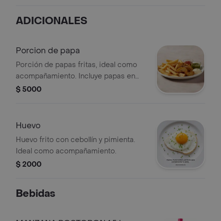
salsas adicionales.
ADICIONALES
Porcion de papa
Porción de papas fritas, ideal como
acompañamiento. Incluye papas en
gajos y salsas variadas.
$ 5000
Huevo
Huevo frito con cebollín y pimienta.
Ideal como acompañamiento.
$ 2000
Bebidas