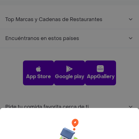
Top Marcas y Cadenas de Restaurantes
Encuéntranos en estos países
App Store
Google play
AppGallery
Pide tu comida favorita cerca de ti
Categorías