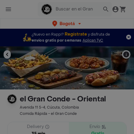
Bogotá
Regístrate
¿Nuevo en Rappi?
y disfruta de
envíos gratis por semanas
Aplican TyC
el Gran Conde - Oriental
Avenida 11 5-4, Cúcuta, Colombia
Comida Rápida - el Gran Conde
Delivery
Envío
Gratis
35 min