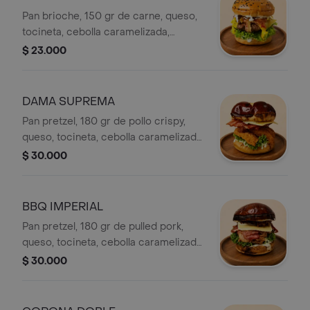
Pan brioche, 150 gr de carne, queso,
tocineta, cebolla caramelizada,
lechuga y salsa de la casa.
$ 23.000
DAMA SUPREMA
Pan pretzel, 180 gr de pollo crispy,
queso, tocineta, cebolla caramelizada,
lechuga y salsa de la casa.
$ 30.000
BBQ IMPERIAL
Pan pretzel, 180 gr de pulled pork,
queso, tocineta, cebolla caramelizada,
lechuga y salsa de la casa.
$ 30.000