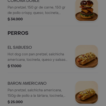
CORONA DOBLE
Pan pretzel, 150 gr de carne, 150 gr
de pollo crispy, queso, tocineta,
cebolla caramelizada vegetales y
$ 34.000
salsa de la casa.
PERROS
EL SABUESO
Hot dog con pan pretzel, salchicha
americana, tocineta, queso y salsas
de la casa.
$ 17.000
BARON AMERICANO
Pan pretzel, salchicha americana,
150g de pollo a la tártara, tocineta,
queso, salsa de la casa, papas fritas y
$ 25.000