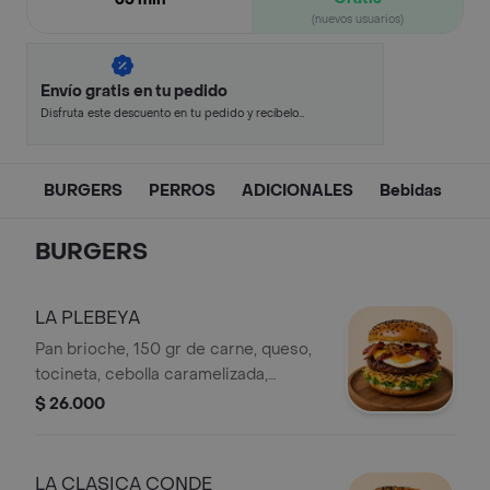
(nuevos usuarios)
Envío gratis en tu pedido
Disfruta este descuento en tu pedido y recíbelo
en minutos.
BURGERS
PERROS
ADICIONALES
Bebidas
BURGERS
LA PLEBEYA
Pan brioche, 150 gr de carne, queso,
tocineta, cebolla caramelizada,
ripiopapa, huevo, vegetales y salsa de
$ 26.000
la casa.
LA CLASICA CONDE