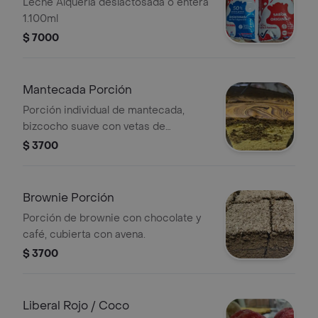
1.100ml
Leche Alquería deslactosada o entera
1.100ml
$ 7000
Mantecada Porción
Porción individual de mantecada,
bizcocho suave con vetas de
chocolate.
$ 3700
Brownie Porción
Porción de brownie con chocolate y
café, cubierta con avena.
$ 3700
Liberal Rojo / Coco