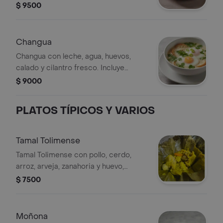
arroz.
$ 9500
Changua
Changua con leche, agua, huevos,
calado y cilantro fresco. Incluye
cebolla larga.
$ 9000
PLATOS TÍPICOS Y VARIOS
Tamal Tolimense
Tamal Tolimense con pollo, cerdo,
arroz, arveja, zanahoria y huevo,
envuelto en hoja de plátano.
$ 7500
Moñona