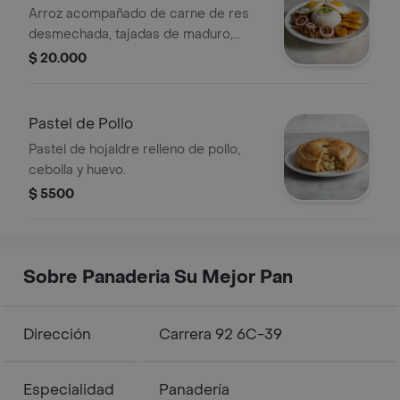
Arroz acompañado de carne de res
desmechada, tajadas de maduro,
cebolla y dos huevos fritos.
$ 20.000
Pastel de Pollo
Pastel de hojaldre relleno de pollo,
cebolla y huevo.
$ 5500
Sobre Panaderia Su Mejor Pan
Dirección
Carrera 92 6C-39
Especialidad
Panadería