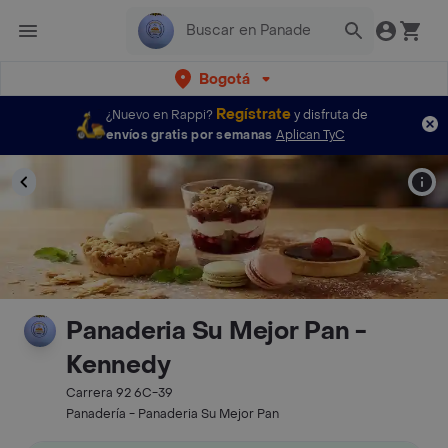
Bogotá
Regístrate
¿Nuevo en Rappi?
y disfruta de
envíos gratis por semanas
Aplican TyC
Panaderia Su Mejor Pan -
Kennedy
Carrera 92 6C-39
Panadería - Panaderia Su Mejor Pan