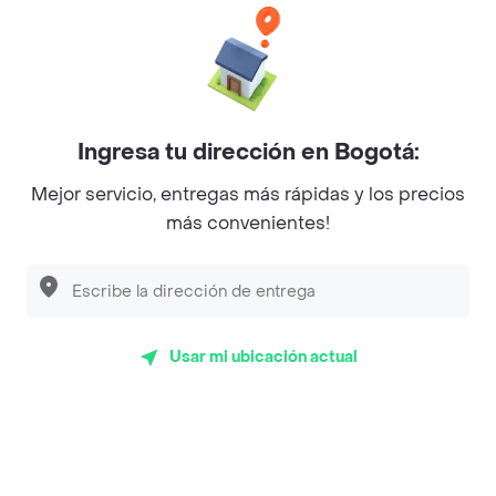
Empanaditas de Pipian - Empanadas
Desayunadero de la 42
Luisa Postres
Ingresa tu dirección en Bogotá:
Sopitas y Frijoladas
Mejor servicio, entregas más rápidas y los precios
Subway
más convenientes!
En los mas de 31 opiniones de clientes de Rappi fueron
realizadas pidiendo a domicilio de Sr Tenders en
Usar mi ubicación actual
Villavicencio y lo calificaron con un promedio de 4.4
sobre un máximo de 5.
Del total de Restaurantes, Sr Tenders es uno de los más
importantes en Villavicencio con 4.4 de rating sobre un
máximo de 5.