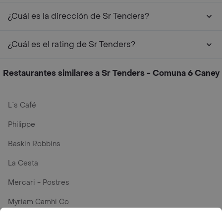
¿Cuál es la dirección de Sr Tenders?
¿Cuál es el rating de Sr Tenders?
Restaurantes similares a Sr Tenders - Comuna 6 Caney
L´s Café
Philippe
Baskin Robbins
La Cesta
Mercari - Postres
Myriam Camhi Co
Magnifique