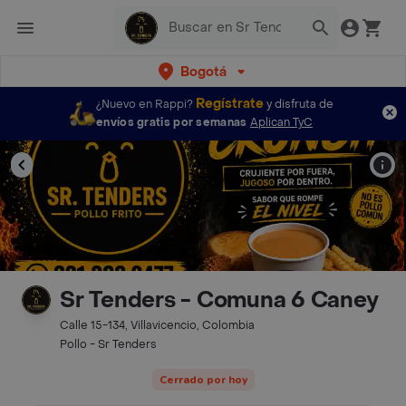
Bogotá
Regístrate
¿Nuevo en Rappi?
y disfruta de
envíos gratis por semanas
Aplican TyC
Sr Tenders - Comuna 6 Caney
Calle 15-134, Villavicencio, Colombia
Pollo - Sr Tenders
Cerrado por hoy