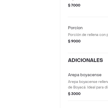
$ 7000
Porcion
Porción de rellena con 
$ 9000
ADICIONALES
Arepa boyacense
Arepa boyacense rellena
de Boyacá. Ideal para di
cualquier momento del d
$ 3000