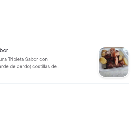
abor
 una Tripleta Sabor con
arde de cerdo) costillas de
as y chorizo completo.
 con papa salada.