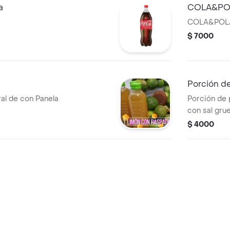
a
COLA&PO
COLA&POL
$ 7000
Porción d
al de con Panela
Porción de 
con sal gru
$ 4000