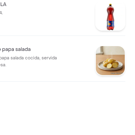
LA
A
e papa salada
papa salada cocida, servida
esa.