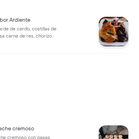
abor Ardiente
arde de cerdo, costillas de
sa carne de res, chorizo
orcion de rellena,
 con papa salada y arepa
na tripleta perfecta para los
las carnes
Leche cremoso
che cremoso con pasas.