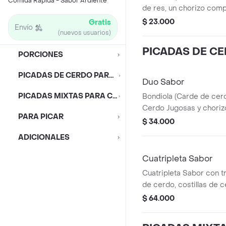
Comida Rápida - Sabor Ardiente
de res, un chorizo compl
acompañada con papa s
$ 23.000
Gratis
Envío
(nuevos usuarios)
PICADAS DE C
PORCIONES
PICADAS DE CERDO PARA COMPARTIR
Duo Sabor
PICADAS MIXTAS PARA COMPARTIR
Bondiola (Carde de cerd
Cerdo Jugosas y choriz
PARA PICAR
acompañada con papa s
$ 34.000
ADICIONALES
Cuatripleta Sabor
Cuatripleta Sabor con t
de cerdo, costillas de c
completo, acompañada 
$ 64.000