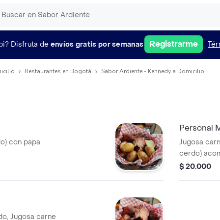
Registrarme
pi?
Disfruta de
envíos gratis por semanas
Tér
icilio
Restaurantes en Bogotá
Sabor Ardiente - Kennedy a Domicilio
Personal M
do) con papa
Jugosa carn
cerdo) aco
$ 20.000
do, Jugosa carne