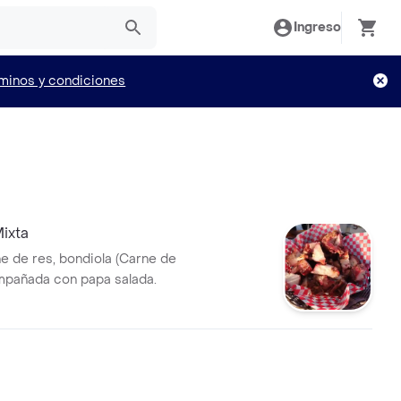
Ingreso
minos y condiciones
ixta
e de res, bondiola (Carne de
mpañada con papa salada.