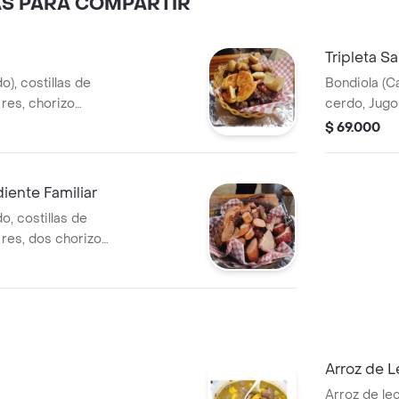
AS PARA COMPARTIR
Tripleta S
), costillas de
Bondiola (C
res, chorizo
cerdo, Jugo
llena,
completo, P
$ 69.000
alada y arepa
acompañada
ecto para los
boyacense U
 intensos.
amantes de 
iente Familiar
o, costillas de
res, dos chorizos
ellena,
lada y Dos
Arroz de 
Arroz de le