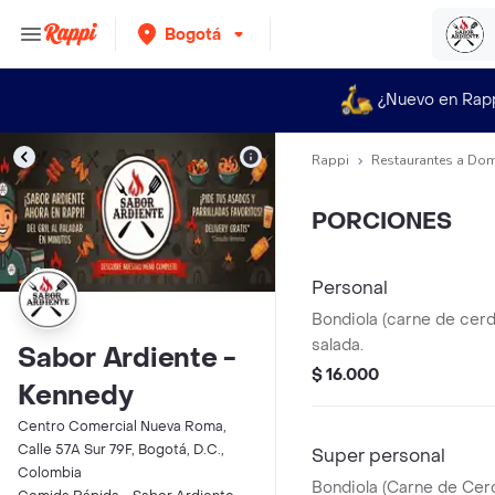
Bogotá
¿Nuevo en Rap
Rappi
Restaurantes a Dom
PORCIONES
Personal
Bondiola (carne de cer
salada.
Sabor Ardiente -
$ 16.000
Kennedy
Centro Comercial Nueva Roma,
Calle 57A Sur 79F, Bogotá, D.C.,
Super personal
Colombia
Bondiola (Carne de Cer