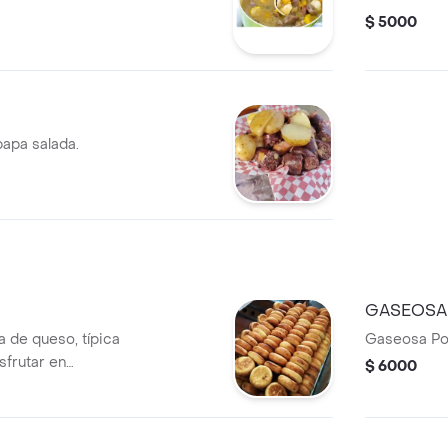
$ 5000
papa salada.
GASEOSA 
 de queso, típica
Gaseosa Po
sfrutar en
$ 6000
ía.