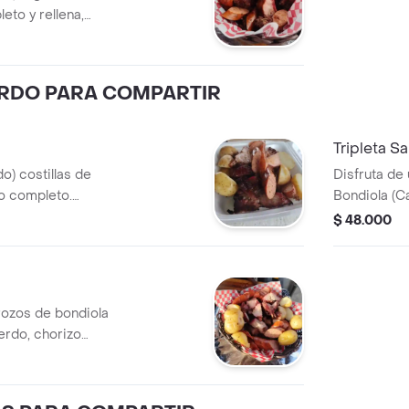
eto y rellena,
alada.
ERDO PARA COMPARTIR
Tripleta S
o) costillas de
Disfruta de
o completo.
Bondiola (C
alada.
Cerdo Jugos
$ 48.000
acompañada
rozos de bondiola
erdo, chorizo
de papa saladas.