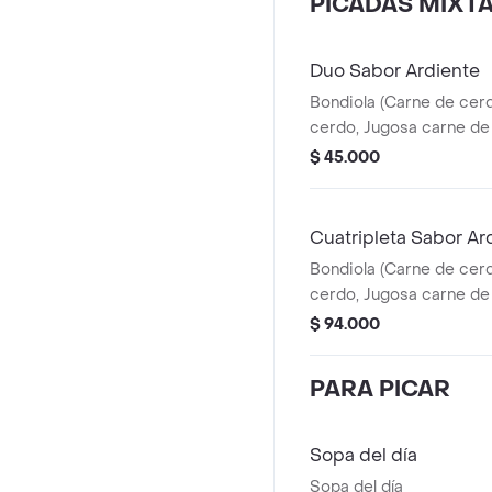
PICADAS MIXT
Duo Sabor Ardiente
Bondiola (Carne de cerdo
cerdo, Jugosa carne de 
completo, Porcion de re
$ 45.000
acompañada con papa s
boyacense. Un dúo perf
amantes de los sabores
Cuatripleta Sabor Ard
Bondiola (Carne de cerd
cerdo, Jugosa carne de 
Completos, Porcion de r
$ 94.000
Acompañada de papa sa
arepas boyacense
PARA PICAR
Sopa del día
Sopa del día