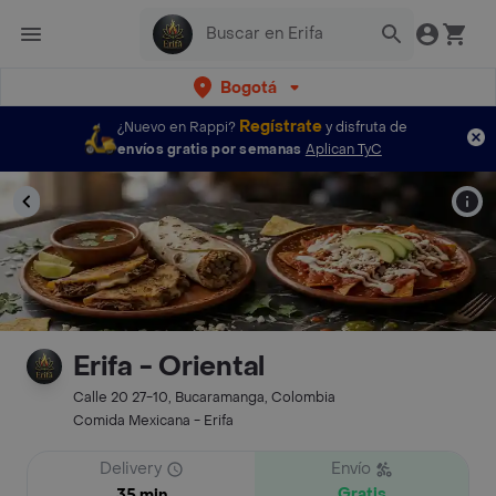
Bogotá
Regístrate
¿Nuevo en Rappi?
y disfruta de
envíos gratis por semanas
Aplican TyC
Erifa - Oriental
Calle 20 27-10, Bucaramanga, Colombia
Comida Mexicana - Erifa
Delivery
Envío
Gratis
35 min