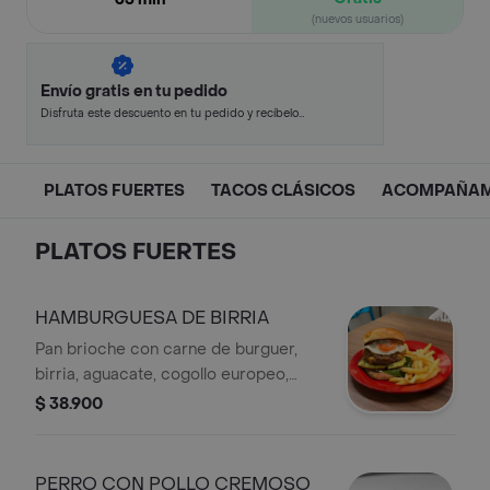
(nuevos usuarios)
Envío gratis en tu pedido
Disfruta este descuento en tu pedido y recíbelo
en minutos.
PLATOS FUERTES
TACOS CLÁSICOS
ACOMPAÑAM
PLATOS FUERTES
HAMBURGUESA DE BIRRIA
Pan brioche con carne de burguer,
birria, aguacate, cogollo europeo,
tomate, cebolla encurtida, huevo frito
$ 38.900
y cilantro. Con papa a la francesa. La
hamburguesa que lo tiene todo.
PERRO CON POLLO CREMOSO