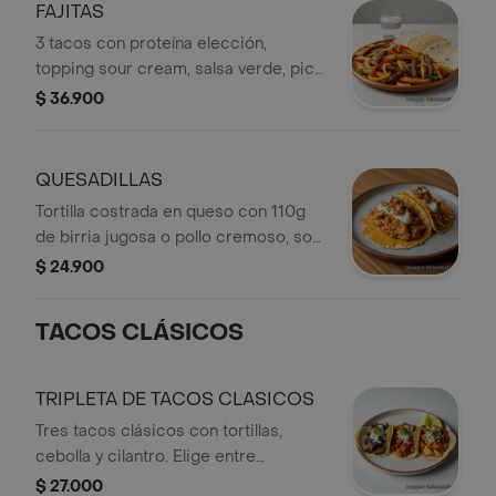
FAJITAS
3 tacos con proteína elección,
topping sour cream, salsa verde, pico
de gallo o guacamole. Arma tu
$ 36.900
combinación perfecta.
QUESADILLAS
Tortilla costrada en queso con 110g
de birria jugosa o pollo cremoso, sour
cream, pico de gallo y cilantro.
$ 24.900
Acompañada de totopos. Crujiente
por fuera, explosiva por dentro.
TACOS CLÁSICOS
TRIPLETA DE TACOS CLASICOS
Tres tacos clásicos con tortillas,
cebolla y cilantro. Elige entre
diferentes proteínas. Incluye limón
$ 27.000