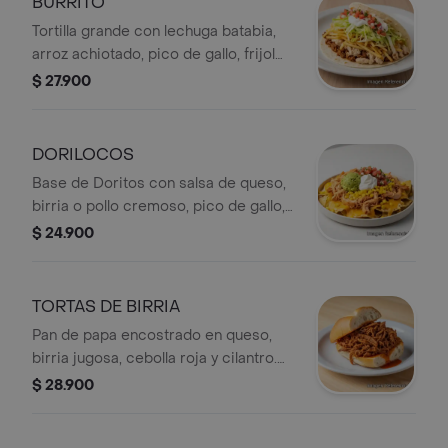
BURRITO
Tortilla grande con lechuga batabia,
arroz achiotado, pico de gallo, frijol
refrito, sour cream y proteína a
$ 27.900
elección: birria, pollo cremoso,
pechuga o pulled pork. Contundente y
lleno de sabor.
DORILOCOS
Base de Doritos con salsa de queso,
birria o pollo cremoso, pico de gallo,
guacamole, maíz, sour cream,
$ 24.900
cheddar y cilantro. El antojo más viral
del menú. Foto obligatoria.
TORTAS DE BIRRIA
Pan de papa encostrado en queso,
birria jugosa, cebolla roja y cilantro.
Con papa a la francesa. La torta que
$ 28.900
hace que cada pedido valga la pena.