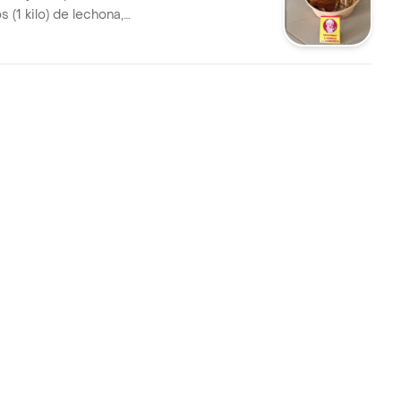
(1 kilo) de lechona,
uero crujiente y arepas.