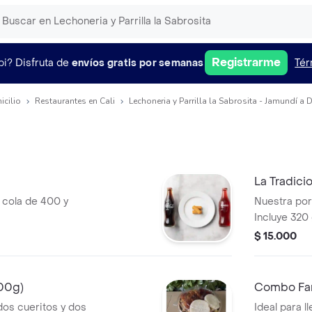
Registrarme
pi?
Disfruta de
envíos gratis por semanas
Tér
icilio
Restaurantes en Cali
Lechoneria y Parrilla la Sabrosita - Jamundí a 
La Tradici
cola de 400 y
Nuestra por
Incluye 320
respectivo 
$ 15.000
arepa blanc
00g)
Combo Fami
dos cueritos y dos
Ideal para l