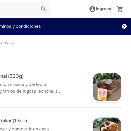
Ingreso
minos y condiciones
Domicilio
onal (320g)
ción clásica y perfecta.
 gramos de jugosa lechona, su
cuero bien crujiente y una
a.
liar (1 Kilo)
levar y compartir en casa.