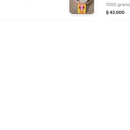
1000 gramos 
abundante c
$ 43.000