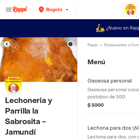
Bogotá
¿Nuevo en Rap
Rappi
Restaurantes a Dom
Menú
Gaseosa personal
Gaseosa personal coca 
postobon de 500.
Lechoneria y
$ 5000
Parrilla la
Sabrosita -
Lechona para dos (6
Jamundí
Lechona para dos, con 