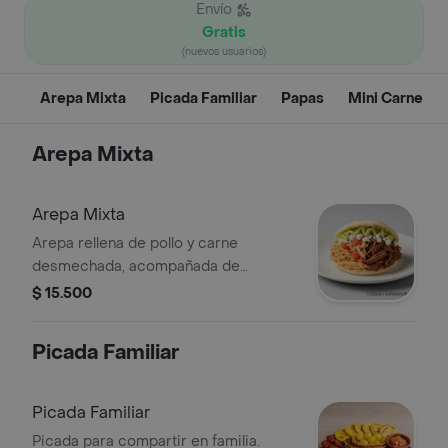
Envío
Gratis
(nuevos usuarios)
Arepa Mixta
Picada Familiar
Papas
Mini Carne
Arepa Mixta
Arepa Mixta
Arepa rellena de pollo y carne
desmechada, acompañada de
aguacate y queso.
$ 15.500
Picada Familiar
Picada Familiar
Picada para compartir en familia.