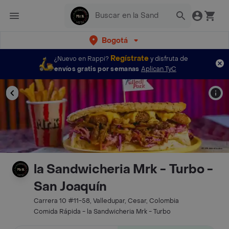
Bogotá
Regístrate
¿Nuevo en Rappi?
y disfruta de
envíos gratis por semanas
Aplican TyC
la Sandwicheria Mrk - Turbo -
San Joaquín
Carrera 10 #11-58, Valledupar, Cesar, Colombia
Comida Rápida - la Sandwicheria Mrk - Turbo