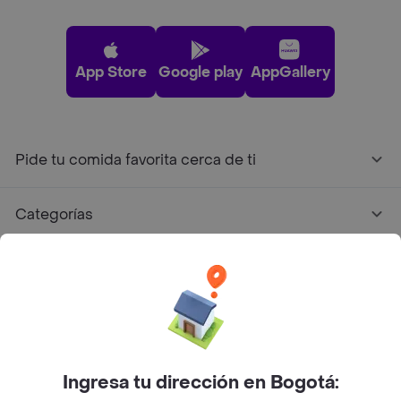
App Store
Google play
AppGallery
Pide tu comida favorita cerca de ti
Categorías
Únete a Rappi
Sobre Rappi
Facebook
Twitter
Instagram
Ingresa tu dirección en Bogotá: