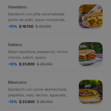
Hawaiano
Sándwich con piña caramelizada,
jamón de pollo, queso mozzarella,
lechuga, tomate y salsas.
-15%
$ 18.700
$ 22.000
Italiano
Salsa napolitana, pepperoni, tocino,
chorizo, salami, queso.
-15%
$ 23.800
$ 28.000
Mexicano
Sándwich con carne desmechada,
jalapeños, maíz, nachos, aguacate,
mozzarella, cebolla morada, lechuga y
-15%
$ 23.800
$ 28.000
tomate.