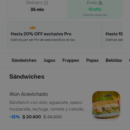
Delivery
Envío
Gratis
35 min
(nuevos usuarios)
Hasta 20% OFF exclusivo Pro
Hasta 15% 
Disfruta por ser Pro de este beneficio en los
Disfruta este de
restaurantes y tiendas más top.
en minutos.
Sándwiches
Jugos
Frappes
Papas
Bebidas
Sándwiches
Atún Acevichado
Sándwich con atún, aguacate, queso
mozzarella, lechuga, tomate y cebolla
morada.
-15%
$ 20.400
$ 24.000