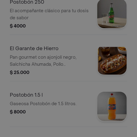
Postobón 250
El acompañante clásico para tu dosis
de sabor
$ 4000
El Garante de Hierro
Pan gourmet con ajonjolí negro,
Salchicha Ahumada, Pollo
desmechado, Maíz, Champiñón,
$ 25.000
Jalapeños, Tocineta, Queso Costeño
Rallado, Salsa ajo, Salsa de la casa
Postobón 1.5 l
Gaseosa Postobón de 1.5 litros.
$ 8000