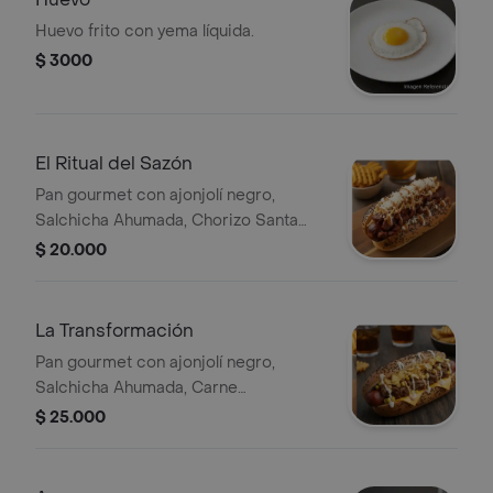
Huevo frito con yema líquida.
$ 3000
El Ritual del Sazón
Pan gourmet con ajonjolí negro,
Salchicha Ahumada, Chorizo Santa
rosano, Cebolla crispy, Papa Chip,
$ 20.000
Queso Costeño Rallado, Salsa de Ajo,
Salsa de la casa
La Transformación
Pan gourmet con ajonjolí negro,
Salchicha Ahumada, Carne
desmechada, Maíz, Papa Chip, Queso
$ 25.000
Chedar Tajado, Salsa de Ajo, Salsa de
la casa