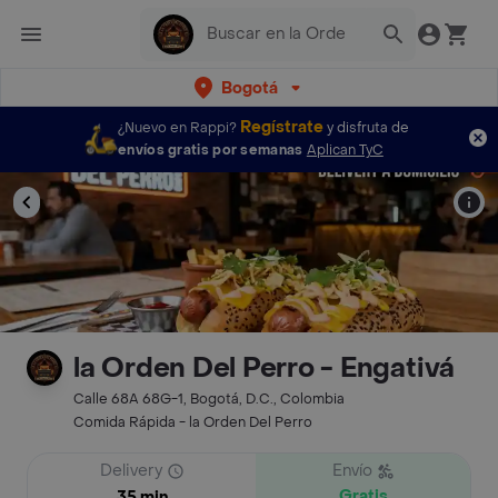
Bogotá
Regístrate
¿Nuevo en Rappi?
y disfruta de
envíos gratis por semanas
Aplican TyC
la Orden Del Perro - Engativá
Calle 68A 68G-1, Bogotá, D.C., Colombia
Comida Rápida - la Orden Del Perro
Delivery
Envío
Gratis
35 min