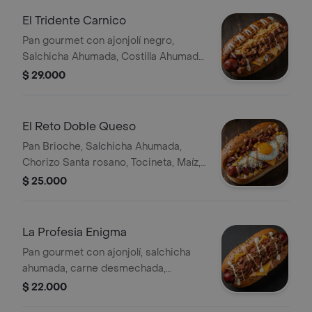
El Tridente Carnico
Pan gourmet con ajonjolí negro,
Salchicha Ahumada, Costilla Ahumada,
Pollo desmechado, Papa chip, Queso
$ 29.000
Chedar Tajado, Salsa de Ajo, Salsa de
la casa
El Reto Doble Queso
Pan Brioche, Salchicha Ahumada,
Chorizo Santa rosano, Tocineta, Maíz,
Huevo, Queso Costeño Rallado,
$ 25.000
Queso Chedar Tajado, Salsa de Ajo,
Salsa de la casa
La Profesia Enigma
Pan gourmet con ajonjolí, salchicha
ahumada, carne desmechada,
champiñon, pepinillos, queso cheddar
$ 22.000
tajado, salsa de ajo, salsa de la casa