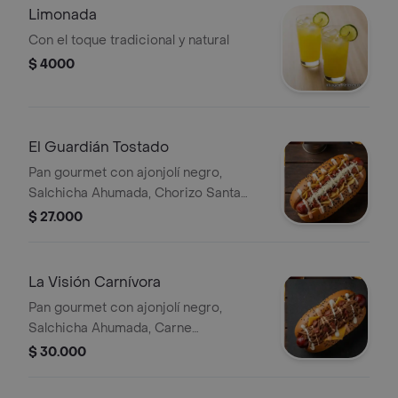
Limonada
Con el toque tradicional y natural
$ 4000
El Guardián Tostado
Pan gourmet con ajonjolí negro,
Salchicha Ahumada, Chorizo Santa
rosano, Tocineta, Papa chip, Queso
$ 27.000
Costeño Rallado, Salsa de Ajo, Salsa
de la casa
La Visión Carnívora
Pan gourmet con ajonjolí negro,
Salchicha Ahumada, Carne
desmechada, Costillas Ahumadas,
$ 30.000
Cebolla crispy, Queso chedar Tajado,
Salsa de Ajo, Salsa de la casa