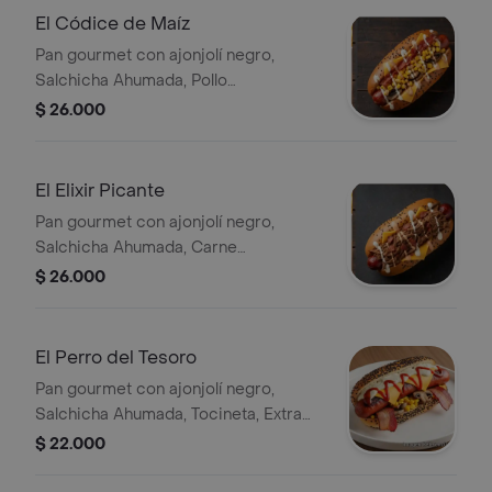
El Códice de Maíz
Pan gourmet con ajonjolí negro,
Salchicha Ahumada, Pollo
desmechado, Extra maíz, Champiñón,
$ 26.000
Queso Costeño Rallado, Salsa de Ajo,
Salsa de la casa
El Elixir Picante
Pan gourmet con ajonjolí negro,
Salchicha Ahumada, Carne
desmechada, Jalapeños, Tocineta,
$ 26.000
Queso Chedar Tajado, Salsa de Ajo,
Salsa de la casa
El Perro del Tesoro
Pan gourmet con ajonjolí negro,
Salchicha Ahumada, Tocineta, Extra
maíz, Champiñón, Queso Čhedar
$ 22.000
Tajado, Salsa de Ajo, Salsa de la casa