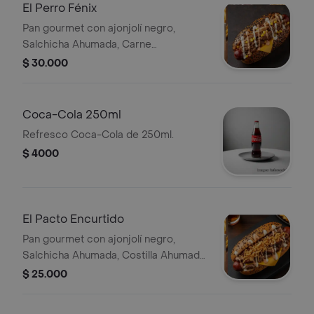
El Perro Fénix
Pan gourmet con ajonjolí negro,
Salchicha Ahumada, Carne
desmechada, Pollo desmechado,
$ 30.000
Maíz, Queso Chedar Tajado, Salsa de
Ajo, Salsa de la casa
Coca-Cola 250ml
Refresco Coca-Cola de 250ml.
$ 4000
El Pacto Encurtido
Pan gourmet con ajonjolí negro,
Salchicha Ahumada, Costilla Ahumada,
Pepinillos, Cebolla crispy, Queso
$ 25.000
Chedar Tajado, Salsa de Ajo, Salsa de
la casa