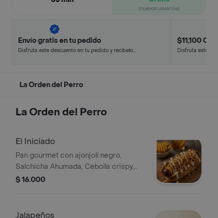
(nuevos usuarios)
Envío gratis en tu pedido
$11,100 Off 
Disfruta este descuento en tu pedido y recíbelo
Disfruta este de
en minutos.
en minutos.
La Orden del Perro
La Orden del Perro
El Iniciado
Pan gourmet con ajonjolí negro,
Salchicha Ahumada, Cebolla crispy,
Queso chedar Tajado, Salsa de ajo,
$ 16.000
Salsa de la casa
Jalapeños