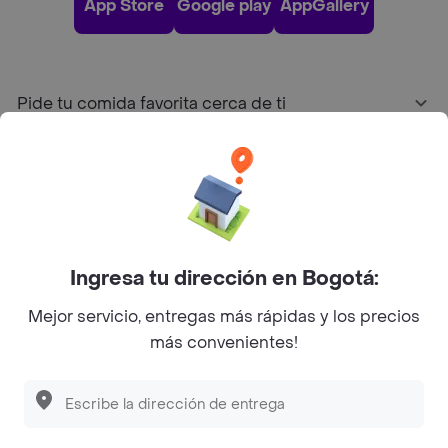
App Store
Google play
AppGallery
Pide tu comida favorita cerca de ti
Categorías
Únete a Rappi
Ingresa tu dirección en Bogotá:
Sobre Rappi
Mejor servicio, entregas más rápidas y los precios
más convenientes!
Facebook
Twitter
Instagram
©
2026
Rappi Inc. All rights reserved.