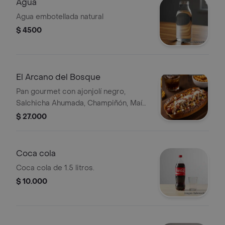
Agua
Agua embotellada natural
$ 4500
El Arcano del Bosque
Pan gourmet con ajonjolí negro,
Salchicha Ahumada, Champiñón, Maíz,
Tocineta, Queso Chedar Tajado, Salsa
$ 27.000
de Ajo, Salsa de la casa
Coca cola
Coca cola de 1.5 litros.
$ 10.000