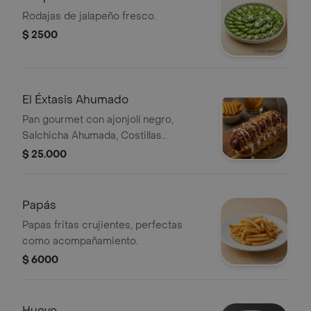
Rodajas de jalapeño fresco.
$ 2500
El Éxtasis Ahumado
Pan gourmet con ajonjolí negro,
Salchicha Ahumada, Costillas
Ahumadas, Tocineta, Cebolla crispy,
$ 25.000
Queso chedar Tajado, Papa chip,
Salsa ajo, Salsa de la casa
Papás
Papas fritas crujientes, perfectas
como acompañamiento.
$ 6000
Huevo