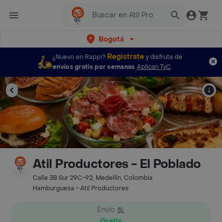
Bogotá
Regístrate
¿Nuevo en Rappi?
y disfruta de
envíos gratis por semanas
Aplican TyC
Atil Productores - El Poblado
Calle 3B Sur 29C-92, Medellín, Colombia
Hamburguesa - Atil Productores
Envío
Gratis