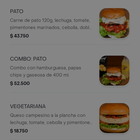
PATO
Carne de pato 120g, lechuga, tomate,
pimentones marinados, cebolla, doble
queso suizo.
$ 43.750
COMBO: PATO
Combo con hamburguesa, papas
chips y gaseosa de 400 ml.
$ 52.500
VEGETARIANA
Queso campesino a la plancha con
lechuga, tomate, cebolla y pimentones
marinados.
$ 18.750