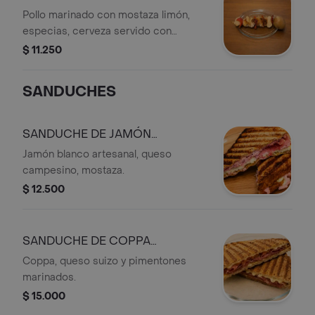
Pollo marinado con mostaza limón,
especias, cerveza servido con
pimentón, cebolla y una papa.
$ 11.250
SANDUCHES
SANDUCHE DE JAMÓN
CALIENTE
Jamón blanco artesanal, queso
campesino, mostaza.
$ 12.500
SANDUCHE DE COPPA
CALIENTE
Coppa, queso suizo y pimentones
marinados.
$ 15.000