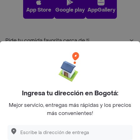
App Store
Google play
AppGallery
Pide tu comida favorita cerca de ti
Categorías
Únete a Rappi
Ingresa tu dirección en Bogotá:
Sobre Rappi
Mejor servicio, entregas más rápidas y los precios
más convenientes!
Facebook
Twitter
Instagram
©
2026
Rappi Inc. All rights reserved.