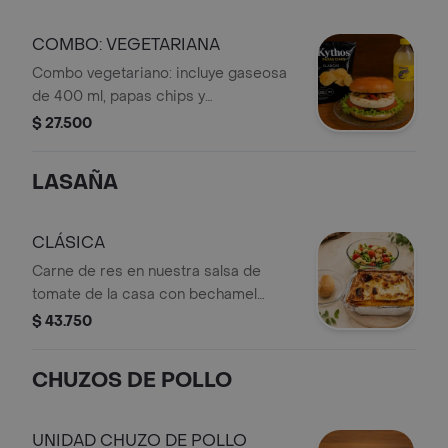
COMBO: VEGETARIANA
Combo vegetariano: incluye gaseosa
de 400 ml, papas chips y
hamburguesa vegetariana con
$ 27.500
lechuga, tomate y queso.
LASAÑA
CLÁSICA
Carne de res en nuestra salsa de
tomate de la casa con bechamel
servida con ensalada y pancito.
$ 43.750
CHUZOS DE POLLO
UNIDAD CHUZO DE POLLO