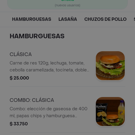
(nuevos usuarios)
HAMBURGUESAS
LASAÑA
CHUZOS DE POLLO
HAMBURGUESAS
CLÁSICA
Carne de res 120g, lechuga, tomate,
cebolla caramelizada, tocineta, doble
queso suizo.
$ 25.000
COMBO: CLÁSICA
Combo: elección de gaseosa de 400
ml, papas chips y hamburguesa
clásica con lechuga, tomate y queso.
$ 33.750