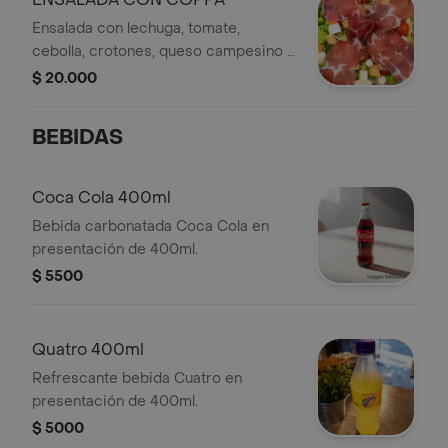
Ensalada con lechuga, tomate,
cebolla, crotones, queso campesino y
coppa.
$ 20.000
BEBIDAS
Coca Cola 400ml
Bebida carbonatada Coca Cola en
presentación de 400ml.
$ 5500
Quatro 400ml
Refrescante bebida Cuatro en
presentación de 400ml.
$ 5000