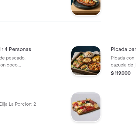
ir 4 Personas
Picada pa
 de pescado,
Picada con
con coco,
cazuela de j
 guiso criollo
patacones y
$ 119.000
para 2 pers
lija La Porcion: 2