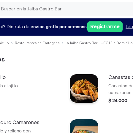
Registrarme
pi?
Disfruta de
envíos gratis por semanas
Tér
icilio
Restaurantes en Cartagena
la Jaiba Gastro Bar - UCG13 a Domicilio
es
llo
Canastas 
al ajillo.
Canastas de
camarones, 
limón.
$ 24.000
aduro Camarones
o y relleno con