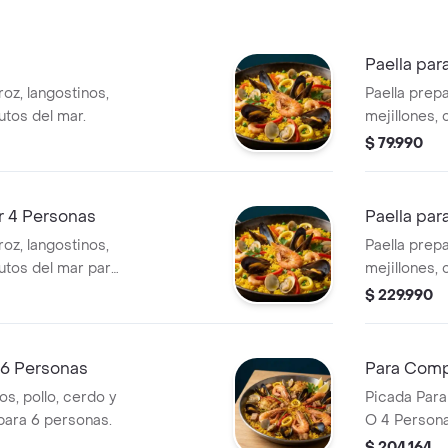
Paella par
oz, langostinos,
Paella prepa
utos del mar.
mejillones,
2 personas.
$ 79.990
r 4 Personas
Paella par
oz, langostinos,
Paella prepa
rutos del mar para
mejillones,
6 personas.
$ 229.990
 6 Personas
Para Comp
os, pollo, cerdo y
Picada Para 
para 6 personas.
O 4 Persona
$ 204.164