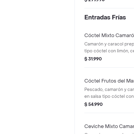
Entradas Frías
Cóctel Mixto Camaró
Camarón y caracol prep
tipo cóctel con limón, c
$ 31.990
Cóctel Frutos del M
Pescado, camarón y ca
en salsa tipo cóctel con
especias.
$ 54.990
Ceviche Mixto Cama