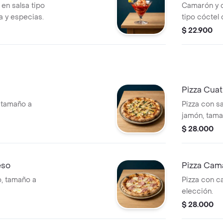
n salsa tipo
Camarón y c
a y especias.
tipo cóctel 
$ 22.900
Pizza Cua
, tamaño a
Pizza con sa
jamón, tama
$ 28.000
eso
Pizza Cam
o, tamaño a
Pizza con c
elección.
$ 28.000