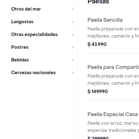
Paellas
Otros del mar
Paella Sencilla
Langostas
Paella preparada con arr
Otras especialidades
mejillones, camarón y fr
$ 43.990
Postres
Bebidas
Paella para Comparti
Cervezas nacionales
Paella preparada con arr
mejillones, camarón y f
4 personas.
$ 149.990
Paella Especial Casa
Paella con arroz, marisc
especias tradicionales 
$ 299.990