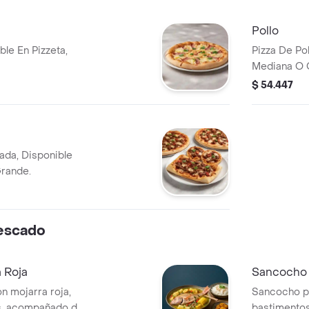
Pollo
ble En Pizzeta,
Pizza De Pol
Mediana O 
$ 54.447
da, Disponible
Grande.
escado
 Roja
Sancocho 
 mojarra roja,
Sancocho p
es, acompañado de
bastimento