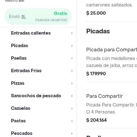
Gastro Bar
camarones salteados.
$ 25.000
Gratis
Envío
(nuevos usuarios)
Picadas
Entradas calientes
Picadas
Picada para Compart
Paellas
Picada con medallones
cazuela de jaiba, arroz 
Entradas Frías
patacones y caracol con
$ 179.990
para 4 personas.
Pizzas
Sancochos de pescado
Para Compartir
Picada Para Compartir. E
Cazuelas
O 4 Personas.
$ 204.164
Pastas
Pescados