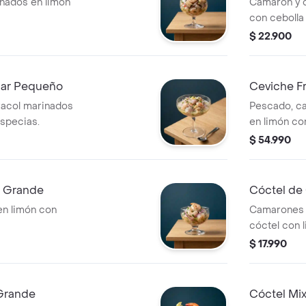
nados en limón
Camarón y c
con cebolla
$ 22.900
Mar Pequeño
Ceviche F
racol marinados
Pescado, c
especias.
en limón co
$ 54.990
 Grande
Cóctel de
n limón con
Camarones p
cóctel con l
$ 17.990
Grande
Cóctel Mi