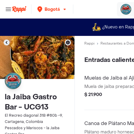
Bogotá
¿Nuevo en Rap
Rappi
Restaurantes a Dom
Entradas calient
Muelas de Jaiba al Aji
Muela de jaiba preparada 
$ 21.900
la Jaiba Gastro
Bar - UCG13
El Recreo diagonal 31B #80b -9,
Cartagena, Colombia
Canoa de Plátano M
Pescados y Mariscos - la Jaiba
Plátano maduro hornead