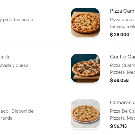
Pizza Cama
y piña, tamaño a
Pizza con c
tamaño a el
$ 28.000
hada
Cuatro Ca
hada y queso,
Pizza Cuatr
Pizzeta, Me
$ 68.058
Camaron Al
acol, Disponible
Pizza De Cam
Grande.
Pizzeta, Me
$ 56.715