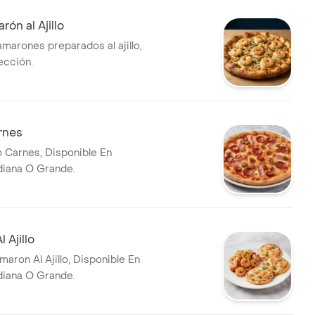
rón al Ajillo
amarones preparados al ajillo,
ección.
rnes
o Carnes, Disponible En
diana O Grande.
 Ajillo
aron Al Ajillo, Disponible En
diana O Grande.