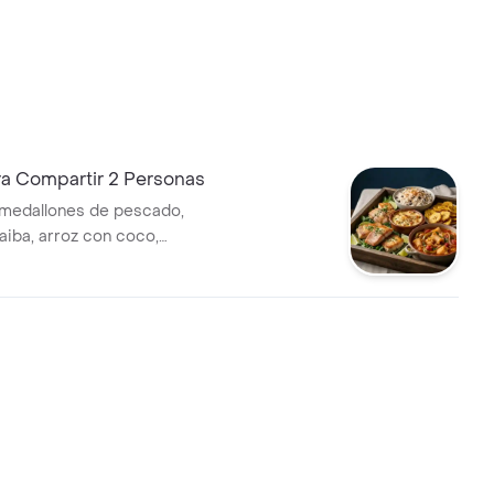
ra Compartir 2 Personas
 medallones de pescado,
aiba, arroz con coco,
 caracol con guiso criollo
onas.