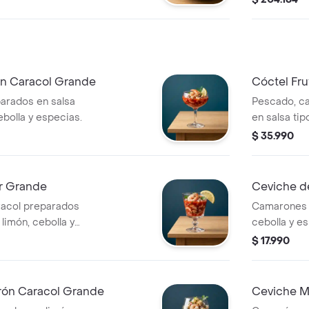
n Caracol Grande
Cóctel Fr
arados en salsa
Pescado, c
ebolla y especias.
en salsa tip
especias.
$ 35.990
ar Grande
Ceviche 
racol preparados
Camarones 
 limón, cebolla y
cebolla y e
$ 17.990
rón Caracol Grande
Ceviche M