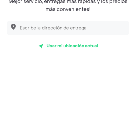
Mejor servicio, entregas más rápidas y los precios
Empanaditas de Pipian - Empanadas
más convenientes!
Desayunadero de la 42
Luisa Postres
Sopitas y Frijoladas
Usar mi ubicación actual
Subway
Top Marcas y Cadenas de Restaurantes
Encuéntranos en estos países
App Store
Google play
AppGallery