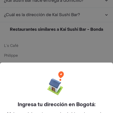
¿Kai Sushi Bar hace entrega a domicilio?
¿Cuál es la dirección de Kai Sushi Bar?
Restaurantes similares a Kai Sushi Bar - Bonda
L´s Café
Philippe
Baskin Robbins
La Cesta
Mercari - Postres
Myriam Camhi Co
Ingresa tu dirección en Bogotá:
Magnifique