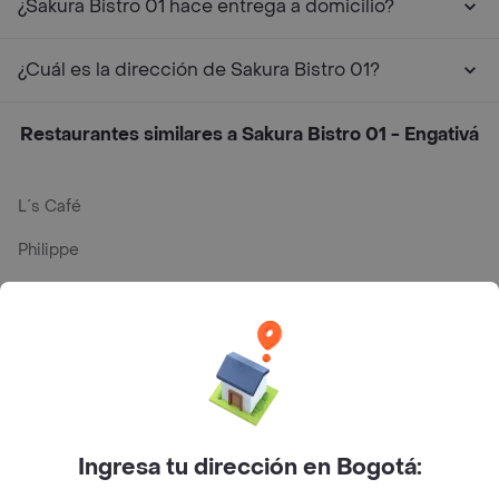
¿Sakura Bistro 01 hace entrega a domicilio?
¿Cuál es la dirección de Sakura Bistro 01?
Restaurantes similares a Sakura Bistro 01 - Engativá
L´s Café
Philippe
Baskin Robbins
La Cesta
Mercari - Postres
Myriam Camhi Co
Ingresa tu dirección en Bogotá:
Magnifique