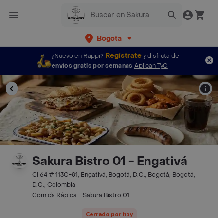
Bogotá
Regístrate
¿Nuevo en Rappi?
y disfruta de
envíos gratis por semanas
Aplican TyC
Sakura Bistro 01 - Engativá
Cl 64 # 113C-81, Engativá, Bogotá, D.C., Bogotá, Bogotá,
D.C., Colombia
Comida Rápida - Sakura Bistro 01
Cerrado por hoy