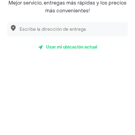
Mejor servicio, entregas más rápidas y los precios
Empanaditas de Pipian - Empanadas
más convenientes!
Desayunadero de la 42
Luisa Postres
Sopitas y Frijoladas
Usar mi ubicación actual
Subway
Top Marcas y Cadenas de Restaurantes
Encuéntranos en estos países
App Store
Google play
AppGallery