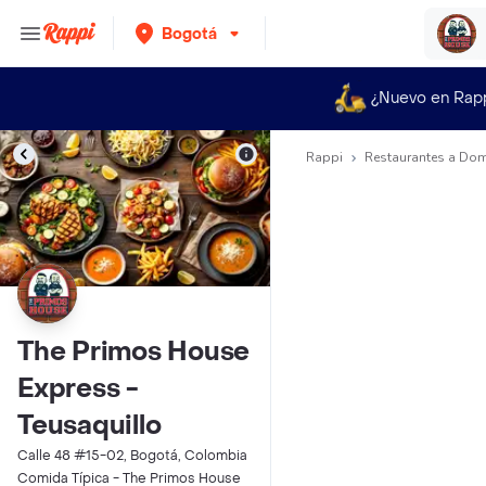
Bogotá
¿Nuevo en Rap
Rappi
Restaurantes a Dom
The Primos House
Express -
Teusaquillo
Calle 48 #15-02, Bogotá, Colombia
Comida Típica - The Primos House