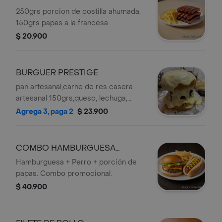
250grs porcion de costilla ahumada,
150grs papas a la francesa
$ 20.900
BURGUER PRESTIGE
pan artesanal,carne de res casera
artesanal 150grs,queso, lechuga,
tomate, cebolla , tocineta, salsa de la
Agrega 3, paga 2
$ 23.900
casa.
COMBO HAMBURGUESA
PRESTIGE+ URBAN DOG
Hamburguesa + Perro + porción de
papas. Combo promocional.
$ 40.900