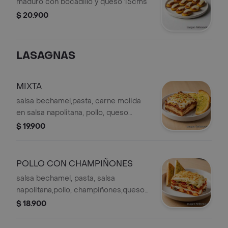
BOCADILLO
maduro con bocadillo y queso 15cms
$ 20.900
LASAGNAS
MIXTA
salsa bechamel,pasta, carne molida
en salsa napolitana, pollo, queso
derretido acompañada de tajadas de
$ 19.900
tostadas de ajo
POLLO CON CHAMPIÑONES
salsa bechamel, pasta, salsa
napolitana,pollo, champiñones,queso
derretido acompañado de tostadas
$ 18.900
de ajo