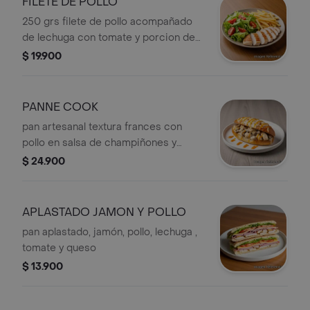
FILETE DE POLLO
250 grs filete de pollo acompañado
de lechuga con tomate y porcion de
papas a la francesa
$ 19.900
PANNE COOK
pan artesanal textura frances con
pollo en salsa de champiñones y
queso derretido con salsa de la casa.
$ 24.900
APLASTADO JAMON Y POLLO
pan aplastado, jamón, pollo, lechuga ,
tomate y queso
$ 13.900