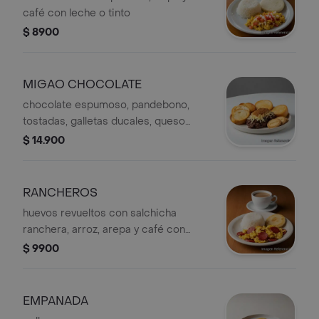
café con leche o tinto
$ 8900
MIGAO CHOCOLATE
chocolate espumoso, pandebono,
tostadas, galletas ducales, queso
derretido y canela en polvo
$ 14.900
RANCHEROS
huevos revueltos con salchicha
ranchera, arroz, arepa y café con
leche o tinto
$ 9900
EMPANADA