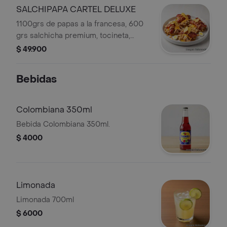
SALCHIPAPA CARTEL DELUXE
1100grs de papas a la francesa, 600
grs salchicha premium, tocineta,
pollo, queso, salsa de la casa y huevos
$ 49.900
de codorniz.
Bebidas
Colombiana 350ml
Bebida Colombiana 350ml.
$ 4000
Limonada
Limonada 700ml
$ 6000