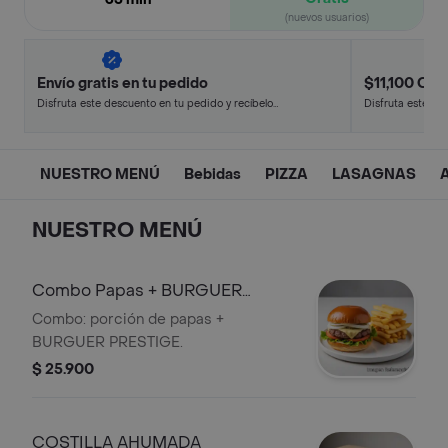
(nuevos usuarios)
Envío gratis en tu pedido
$11,100 Off 
Disfruta este descuento en tu pedido y recíbelo
Disfruta este de
en minutos.
en minutos.
NUESTRO MENÚ
Bebidas
PIZZA
LASAGNAS
NUESTRO MENÚ
Combo Papas + BURGUER
PRESTIGE
Combo: porción de papas +
BURGUER PRESTIGE.
$ 25.900
COSTILLA AHUMADA