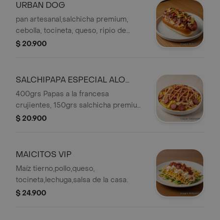
URBAN DOG
pan artesanal,salchicha premium,
cebolla, tocineta, queso, ripio de
papa,salsa de la casa.
$ 20.900
SALCHIPAPA ESPECIAL ALO
TURA
400grs Papas a la francesa
crujientes, 150grs salchicha premium,
tocineta, pollo desmechado, queso y
$ 20.900
salsa especial.
MAICITOS VIP
Maíz tierno,pollo,queso,
tocineta,lechuga,salsa de la casa.
$ 24.900