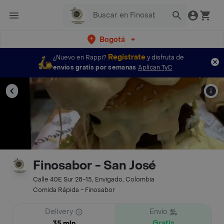
Bogotá
Regístrate
¿Nuevo en Rappi?
y disfruta de
envíos gratis por semanas
Aplican TyC
Finosabor - San José
Calle 40E Sur 28-15, Envigado, Colombia
Comida Rápida - Finosabor
Delivery
Envío
Gratis
35 min