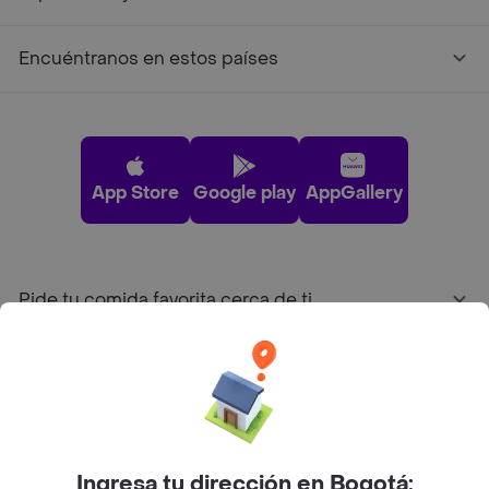
Encuéntranos en estos países
App Store
Google play
AppGallery
Pide tu comida favorita cerca de ti
Categorías
Únete a Rappi
Ingresa tu dirección en Bogotá: