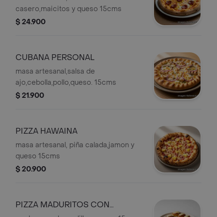
casero,maicitos y queso 15cms
$ 24.900
CUBANA PERSONAL
masa artesanal,salsa de
ajo,cebolla,pollo,queso. 15cms
$ 21.900
PIZZA HAWAINA
masa artesanal, piña calada,jamon y
queso 15cms
$ 20.900
PIZZA MADURITOS CON