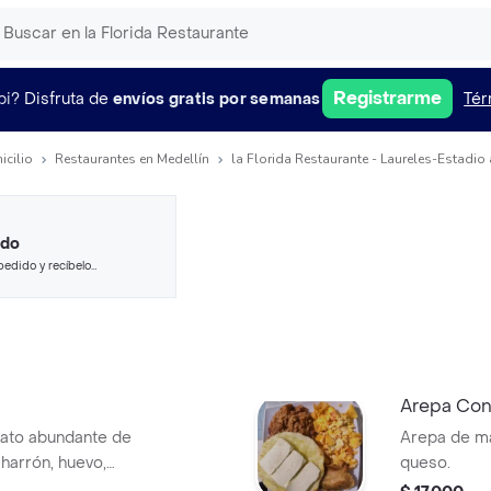
Registrarme
pi?
Disfruta de
envíos gratis por semanas
Tér
icilio
Restaurantes en Medellín
la Florida Restaurante - Laureles-Estadio
ido
pedido y recíbelo
Arepa Con
plato abundante de
Arepa de ma
charrón, huevo,
queso.
olate.