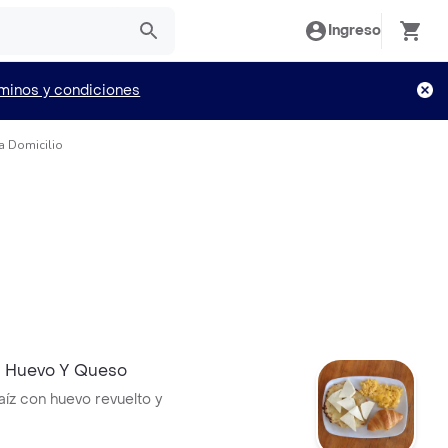
Ingreso
minos y condiciones
 a Domicilio
 Huevo Y Queso
íz con huevo revuelto y