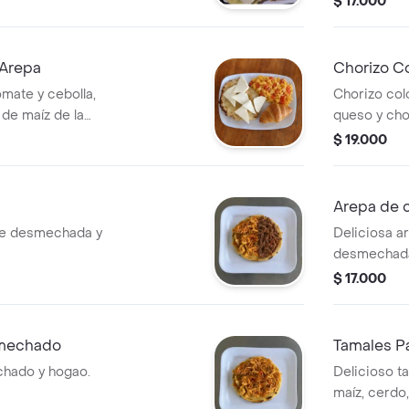
$ 17.000
 Arepa
Chorizo C
mate y cebolla,
Chorizo col
de maíz de la
queso y cho
te.
$ 19.000
Arepa de 
ne desmechada y
Deliciosa a
desmechada
$ 17.000
smechado
Tamales P
chado y hogao.
Delicioso t
maíz, cerdo,