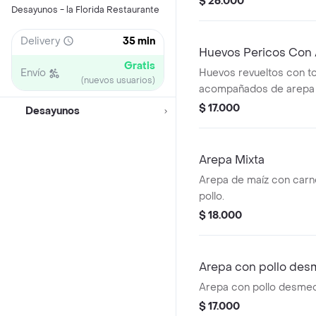
$ 26.000
Desayunos - la Florida Restaurante
Delivery
35 min
Huevos Pericos Con
Gratis
Envío
Huevos revueltos con to
(nuevos usuarios)
acompañados de arepa 
abuela, queso y chocola
$ 17.000
Desayunos
Arepa Mixta
Arepa de maíz con car
pollo.
$ 18.000
Arepa con pollo de
Arepa con pollo desme
$ 17.000