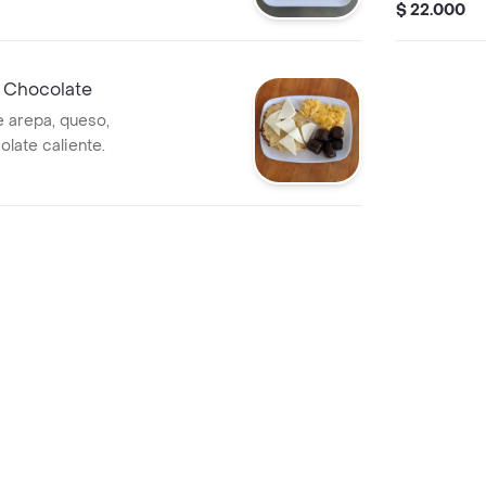
$ 22.000
Y Chocolate
 arepa, queso,
olate caliente.