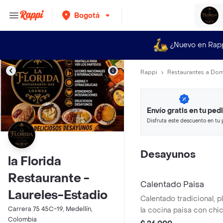
Bogotá
¿Nuevo en Rap
Rappi
Restaurantes a Dom
Envío gratis en tu ped
Disfruta este descuento en tu 
en minutos.
Desayunos
la Florida
Restaurante -
Calentado Paisa
Laureles-Estadio
Calentado tradicional, 
Carrera 75 45C-19, Medellín,
la cocina paisa con chi
Colombia
arepa con queso y choc