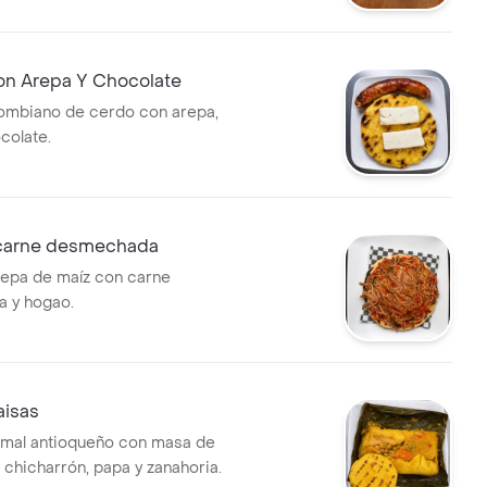
on Arepa Y Chocolate
ombiano de cerdo con arepa,
colate.
carne desmechada
repa de maíz con carne
 y hogao.
aisas
amal antioqueño con masa de
 chicharrón, papa y zanahoria.