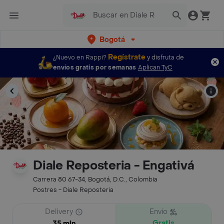
Bogotá
Regístrate
¿Nuevo en Rappi?
y disfruta de
envíos gratis por semanas
Aplican TyC
Diale Reposteria - Engativá
Carrera 80 67-34, Bogotá, D.C., Colombia
Postres - Diale Reposteria
Delivery
Envío
Gratis
35 min