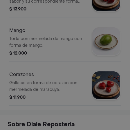
sabor y su correspondiente forma
(Pera, Lulo y Frutos Rojos).
$ 13.900
Mango
Torta con mermelada de mango con
forma de mango.
$ 12.000
Corazones
Galletas en forma de corazón con
mermelada de maracuyá.
$ 11.900
Sobre Diale Reposteria