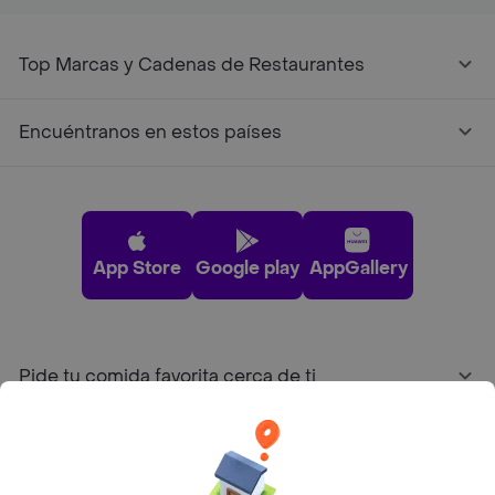
Top Marcas y Cadenas de Restaurantes
Encuéntranos en estos países
App Store
Google play
AppGallery
Pide tu comida favorita cerca de ti
Categorías