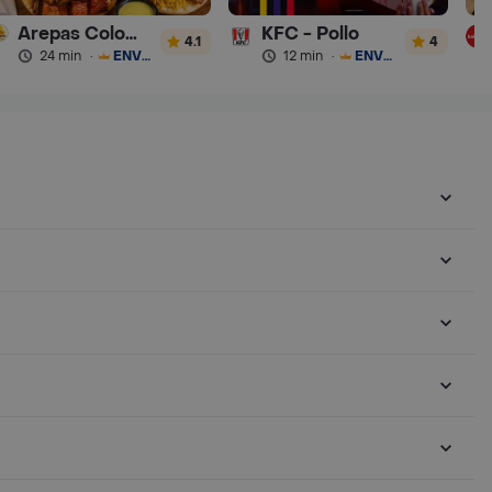
Arepas Colombianas Premium
KFC - Pollo
4.1
4
24 min
·
ENVÍO GRATIS
12 min
·
ENVÍO GRATIS