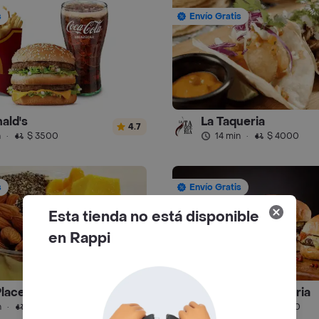
s
Envío Gratis
ald's
La Taqueria
4.7
n
·
$ 3500
14 min
·
$ 4000
s
Envío Gratis
Esta tienda no está disponible
en Rappi
Place
La Hamburgueseria
4.9
n
·
$ 6500
24 min
·
$ 4000