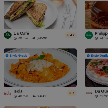
L´s Café
Philipp
4.9
39 min
·
$ 4500
24 mi
Envío Gratis
Envío Grati
Isola
Da Que
5
40 min
·
$ 4500
61 mi