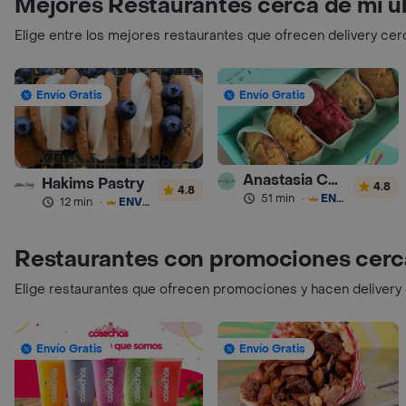
Mejores Restaurantes cerca de mi u
Elige entre los mejores restaurantes que ofrecen delivery cer
Envío Gratis
Envío Gratis
Anastasia Cookies
Hakims Pastry
4.8
4.8
51 min
·
ENVÍO GRATIS
12 min
·
ENVÍO GRATIS
Restaurantes con promociones cerc
Elige restaurantes que ofrecen promociones y hacen delivery
Envío Gratis
Envío Gratis