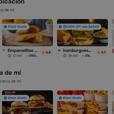
bicación
ca de mí
Envío Gratis
$8,000 Off: mín $65mil
Empanaditas de Pipian - Empanadas
hamburguesas Rustica (RDC)
4.8
4.7
12 min
·
ENVÍO GRATIS
34 min
·
ENVÍO GRATIS
a de mí
 cerca de mí
Envío Gratis
Envío Gratis