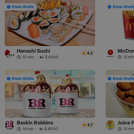
Envío Gratis
Envío Grati
Hanashi Sushi
McDon
4.2
51 min
·
$ 6500
12 mi
Envío Gratis
Envío Grati
Baskin Robbins
Juice 
4.7
14 min
·
$ 4000
51 mi