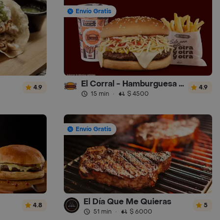
Envío Gratis
El Corral - Hamburguesa - Turbo
4.9
4.9
15 min
·
$ 4500
Envío Gratis
El Día Que Me Quieras
4.8
5
51 min
·
$ 6000