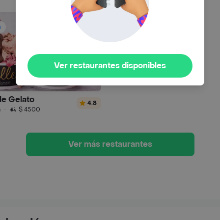
s
Ver restaurantes disponibles
le Gelato
4.8
n
·
$ 4500
Ver más restaurantes