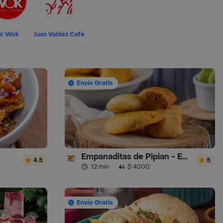
Sr Wok
Juan Valdez Café
Envío Gratis
Empanaditas de Pipian - Empanadas
4.5
5
12 min
·
$ 4000
Envío Gratis