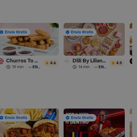
Envío Gratis
Envío Gratis
Churros To Go
Dlili By Liliana Arango
4.6
4.5
19 min
·
ENVÍO GRATIS
14 min
·
ENVÍO GRATIS
Envío Gratis
Envío Gratis