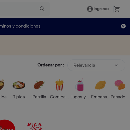
Ingreso
minos y condiciones
Ordenar por :
Relevancia
tica
Típica
Parrilla
Comida Rápida
Jugos y Batidos
Empanadas
Panaderí