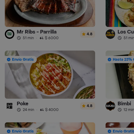
Mr Ribs - Parrilla
Los Cu
4.8
51 min
·
$ 6000
51 mi
Envío Gratis
Hasta 23% 
Poke
Bimbi
4.8
24 min
·
$ 4000
12 mi
Envío Gratis
Envío Grati