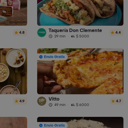
Taquería Don Clemente
4.8
4.4
29 min
·
$ 5000
Envío Gratis
Vitto
4.9
4.7
49 min
·
$ 6000
Envío Gratis