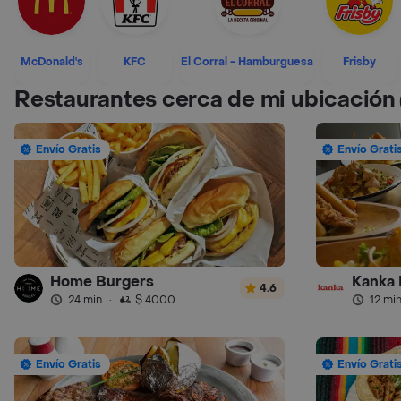
McDonald's
KFC
El Corral - Hamburguesa
Frisby
Restaurantes cerca de mi ubicación
Envío Gratis
Envío Grati
Home Burgers
Kanka 
4.6
24 min
·
$ 4000
12 mi
Envío Gratis
Envío Grati