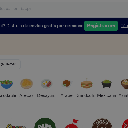
Registrarme
pi?
Disfruta de
envíos gratis por semanas
Tér
¡Nuevos!
aludable
Arepas
Desayunos
Árabe
Sánduches
Mexicana
Asiá