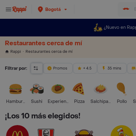
Bogotá
¿Nuevo en Rap
Restaurantes cerca de mí
Restaurantes cerca de mí
Rappi
Filtrar por:
Promos
+ 4.5
35 mins
Hamburguesa
Sushi
Experiencias Foodies
Pizza
Salchipapas
Pollo
S
¡Los 10 más elegidos!