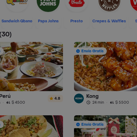
Sandwich Qbano
Papa Johns
Presto
Crepes & Waffles
(30)
s
Envío Gratis
Perú
Kong
4.8
n
·
$ 4500
24 min
·
$ 5500
s
Envío Gratis