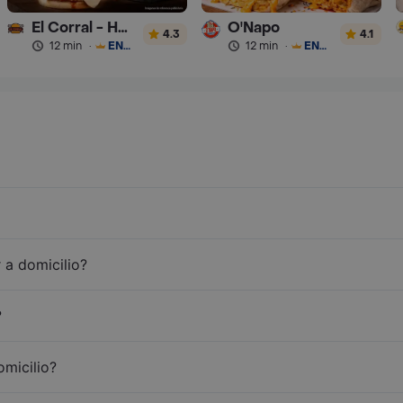
El Corral - Hamburguesa
O'Napo
4.3
4.1
12 min
·
ENVÍO GRATIS
12 min
·
ENVÍO GRATIS
 a domicilio?
?
omicilio?