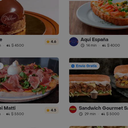
e
Aqui España
4.6
n
·
$ 4500
14 min
·
$ 4000
s
Envío Gratis
i Matti
4.5
n
·
$ 5500
29 min
·
$ 5000