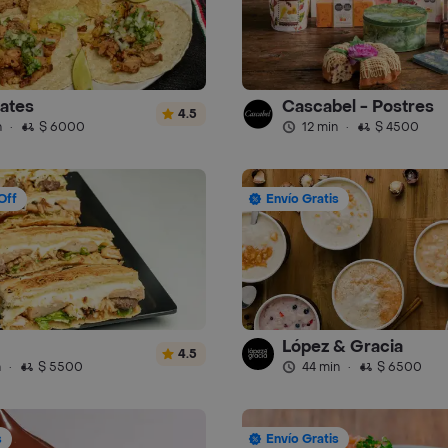
ates
Cascabel - Postres
4.5
n
·
$ 6000
12 min
·
$ 4500
Off
Envío Gratis
López & Gracia
4.5
n
·
$ 5500
44 min
·
$ 6500
s
Envío Gratis