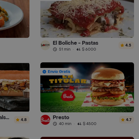
El Boliche - Pastas
4.5
51 min
·
$ 6000
Envío Gratis
Sandwich Gourmet Salsa de Ajo
Presto
4.8
4.7
40 min
·
$ 4500