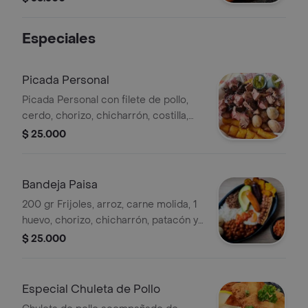
Especiales
Picada Personal
Picada Personal con filete de pollo,
cerdo, chorizo, chicharrón, costilla,
moneditas de plátano y papas criollas.
$ 25.000
Bandeja Paisa
200 gr Frijoles, arroz, carne molida, 1
huevo, chorizo, chicharrón, patacón y
aguacate.
$ 25.000
Especial Chuleta de Pollo