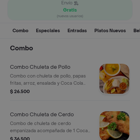
Envío
Gratis
(nuevos usuarios)
Combo
Especiales
Entradas
Platos Nuevos
Be
Combo
Combo Chuleta de Pollo
Combo con chuleta de pollo, papas
fritas, arroz, ensalada y Coca Cola
Original 400ml.
$ 26.500
Combo Chuleta de Cerdo
Combo de chuleta de cerdo
empanizada acompañada de 1 Coca
Cola Original 400ml.
$ 36.500