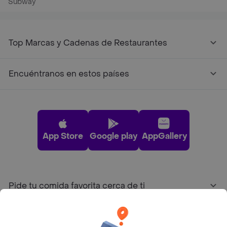
Subway
Top Marcas y Cadenas de Restaurantes
Encuéntranos en estos países
App Store
Google play
AppGallery
Pide tu comida favorita cerca de ti
Categorías