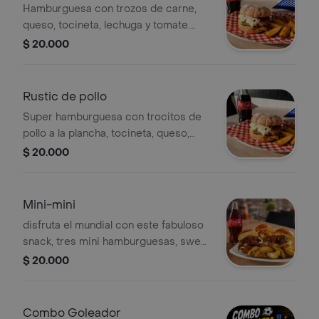
Hamburguesa con trozos de carne,
queso, tocineta, lechuga y tomate.
Acompañada de papas rústicas y
$ 20.000
gaseosa 250ml
Rustic de pollo
Super hamburguesa con trocitos de
pollo a la plancha, tocineta, queso,
verduras y acompañada de papas
$ 20.000
rusticas y gaseosa 250ml
Mini-mini
disfruta el mundial con este fabuloso
snack, tres mini hamburguesas, sweet
bacon, burguer beefsteak y mini
$ 20.000
rustic, con porción de papa rustic y
una gaseosa 250ml
Combo Goleador