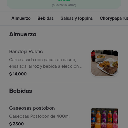
(nuevos usuarios)
Almuerzo
Bebidas
Salsas y toppins
Chorypapa rús
Almuerzo
Bandeja Rustic
Carne asada con papas en casco,
ensalada, arroz y bebida a elección:
gaseosa de 250 ml o cerveza en lata.
$ 14.000
Bebidas
Gaseosas postobon
Gaseosas Postobon de 400ml.
$ 3500