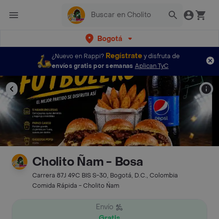
Bogotá
Regístrate
¿Nuevo en Rappi?
y disfruta de
envíos gratis por semanas
Aplican TyC
Cholito Ñam - Bosa
Carrera 87J 49C BIS S-30, Bogotá, D.C., Colombia
Comida Rápida - Cholito Ñam
Envío
Gratis