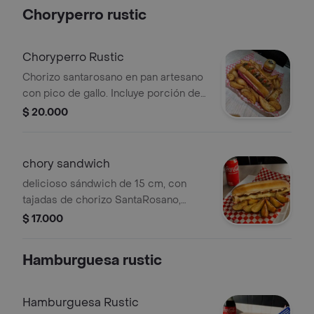
Choryperro rustic
Choryperro Rustic
Chorizo santarosano en pan artesano
con pico de gallo. Incluye porción de
papas rustic y gaseosa de 250 ml
$ 20.000
chory sandwich
delicioso sándwich de 15 cm, con
tajadas de chorizo SantaRosano,
salsa y queso acompañado de papas
$ 17.000
rusticas y gaseosa 250ml.
Hamburguesa rustic
Hamburguesa Rustic