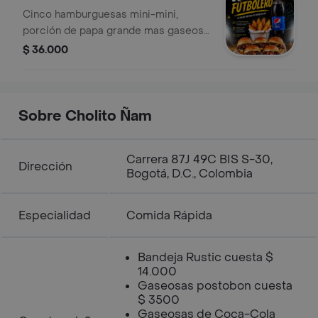
Cinco hamburguesas mini-mini,
porción de papa grande mas gaseosa
1 litro
$ 36.000
Sobre Cholito Ñam
Carrera 87J 49C BIS S-30,
Dirección
Bogotá, D.C., Colombia
Especialidad
Comida Rápida
Bandeja Rustic cuesta $
14.000
Gaseosas postobon cuesta
$ 3500
Gaseosas de Coca-Cola