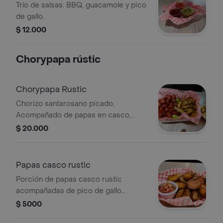
GALLO
Trío de salsas: BBQ, guacamole y pico
de gallo.
$ 12.000
Chorypapa rústic
Chorypapa Rustic
Chorizo santarosano picado,
Acompañado de papas en casco,
pico de gallo con trocitos de
$ 20.000
aguacate y dos gaseosas de 250 ml
Papas casco rustic
Porción de papas casco rustic
acompañadas de pico de gallo
fresco.
$ 5000