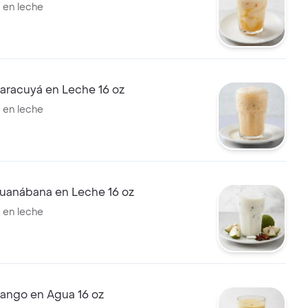
l en leche
aracuyá en Leche 16 oz
l en leche
uanábana en Leche 16 oz
l en leche
ango en Agua 16 oz