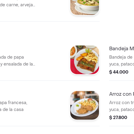
 de carne, arvejas
Bandeja M
ada de papa
Bandeja de 
y ensalada de la
yuca, patac
$ 44.000
Arroz con 
papa francesa,
Arroz con t
a de la casa
yuca, patac
$ 27.800