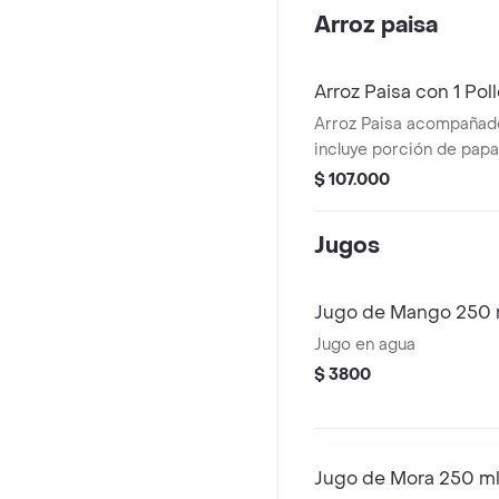
Arroz paisa
Arroz Paisa con 1 Pol
Arroz Paisa acompañado 
incluye porción de papa
gaseosa de 1.5 litros.
$ 107.000
Jugos
Jugo de Mango 250 
Jugo en agua
$ 3800
Jugo de Mora 250 m