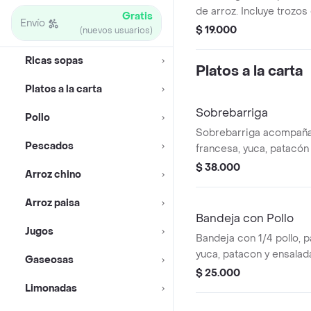
de arroz. Incluye trozos
Gratis
Envío
y papa.
$ 19.000
(nuevos usuarios)
Ricas sopas
Platos a la carta
Platos a la carta
Sobrebarriga
Pollo
Sobrebarriga acompañ
Pescados
francesa, yuca, patacón 
casa.
$ 38.000
Arroz chino
Arroz paisa
Bandeja con Pollo
Jugos
Bandeja con 1/4 pollo, 
yuca, patacon y ensalad
Gaseosas
$ 25.000
Limonadas