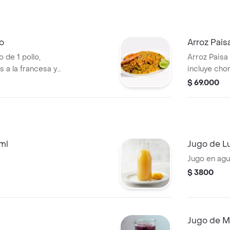
lo
Arroz Pais
de 1 pollo,
Arroz Paisa
s a la francesa y
incluye chor
larga.
$ 69.000
ml
Jugo de L
Jugo en ag
$ 3800
l
Jugo de M