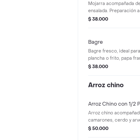
Mojarra acompañada de 
ensalada. Preparación a 
$ 38.000
Bagre
Bagre fresco, ideal para
plancha o frito, papa fr
patacon y ensalada de l
$ 38.000
Arroz chino
Arroz Chino con 1/2 P
Arroz chino acompañado
camarones, cerdo y arve
papas a la francesa.
$ 50.000