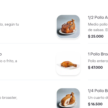
1/2 Pollo A
to, según tu
Medio pollo
de salsas. E
$ 25.000
o
1 Pollo Bro
 o frito, a
Pollo entero 
$ 47.000
1/4 Pollo 
lo broaster,
Un cuarto de
$ 16.500