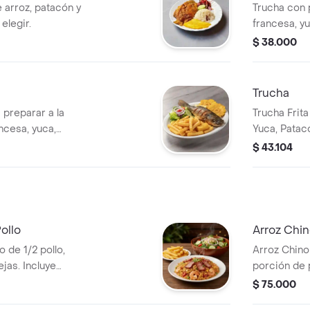
arroz, patacón y
Trucha con 
elegir.
francesa, yu
casa
$ 38.000
Trucha
 preparar a la
Trucha Frit
ancesa, yuca,
Yuca, Patac
a casa
$ 43.104
ollo
Arroz Chin
 de 1/2 pollo,
Arroz Chino
jas. Incluye
porción de 
de 1.5L a ele
$ 75.000