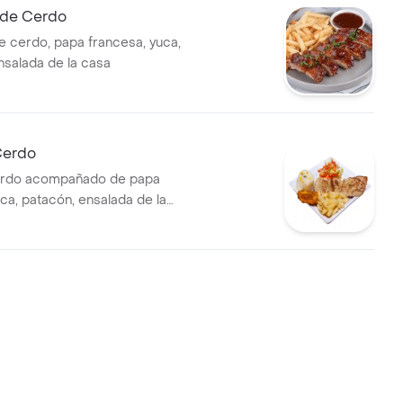
s de Cerdo
de cerdo, papa francesa, yuca,
nsalada de la casa
Cerdo
rdo acompañado de papa
ca, patacón, ensalada de la
 con maíz.