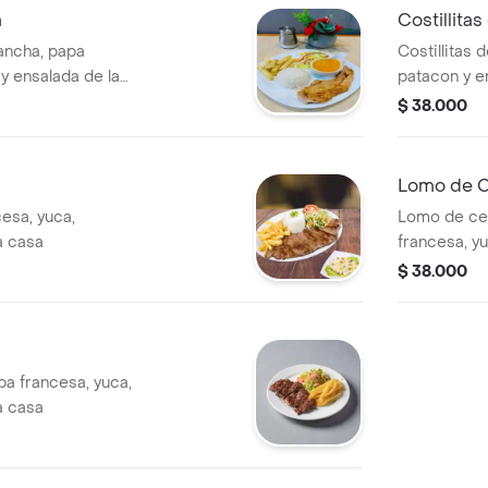
a
Costillita
lancha, papa
Costillitas 
y ensalada de la
patacon y e
$ 38.000
Lomo de 
esa, yuca,
Lomo de ce
a casa
francesa, yu
casa y arroz
$ 38.000
a francesa, yuca,
a casa