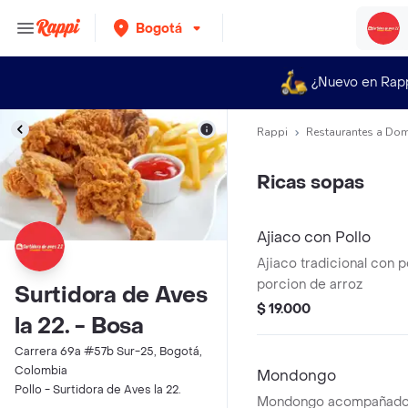
Bogotá
¿Nuevo en Rap
Rappi
Restaurantes a Dom
Ricas sopas
Ajiaco con Pollo
Ajiaco tradicional con p
porcion de arroz
Surtidora de Aves
$ 19.000
la 22. - Bosa
Carrera 69a #57b Sur-25, Bogotá,
Colombia
Mondongo
Pollo - Surtidora de Aves la 22.
Mondongo acompañado 