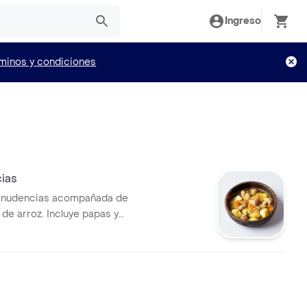
Ingreso
minos y condiciones
o
ias
nudencias acompañada de
 de arroz. Incluye papas y