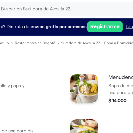
Registrarme
pi?
Disfruta de
envíos gratis por semanas
Tér
icilio
Restaurantes en Bogotá
Surtidora de Aves la 22. - Bosa a Domicili
Menudenc
ollo y papa y
Sopa de me
una porción
zanahorias.
$ 14.000
de una porción