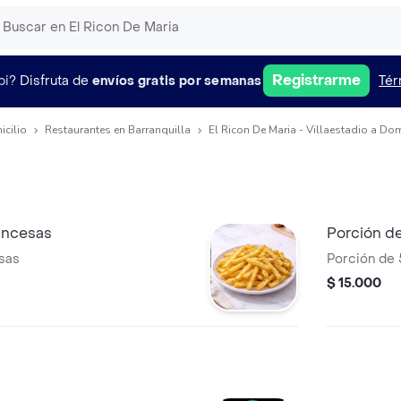
Registrarme
pi?
Disfruta de
envíos gratis por semanas
Tér
icilio
Restaurantes en Barranquilla
El Ricon De Maria - Villaestadio a Dom
ancesas
Porción d
sas
Porción de 
$ 15.000