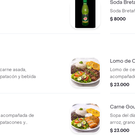
Soda Bret
Soda Bretañ
$ 8000
Lomo de 
 carne asada,
Lomo de ce
, patacón y bebida
acompañado 
fresca, pat
$ 23.000
Carne Gou
g acompañada de
Sopa del dí
, patacones y
arroz, gran
$ 23.000