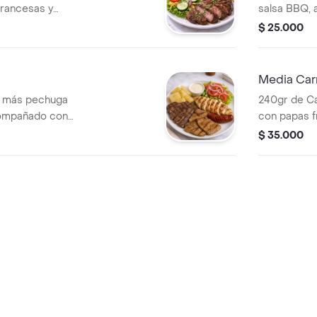
rancesas y
salsa BBQ,
omate, pepino y
papa sazona
$ 25.000
Media Car
a más pechuga
240gr de C
compañado con
con papas f
a fresca.
$ 35.000