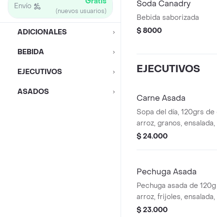
Gratis
Soda Canadry
Envío
(nuevos usuarios)
Bebida saborizada
$ 8000
ADICIONALES
BEBIDA
EJECUTIVOS
EJECUTIVOS
ASADOS
Carne Asada
Sopa del día, 120grs de
arroz, granos, ensalada
$ 24.000
Pechuga Asada
Pechuga asada de 120
arroz, frijoles, ensalada
bebida.
$ 23.000