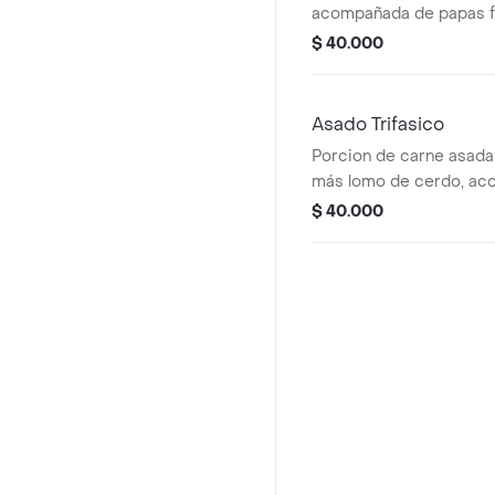
acompañada de papas f
ensalada con lechuga, t
$ 40.000
cebolla.
Asado Trifasico
Porcion de carne asad
más lomo de cerdo, a
papa francesa y ensalad
$ 40.000