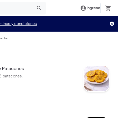
Ingreso
minos y condiciones
icilio
e Patacones
5 patacones.