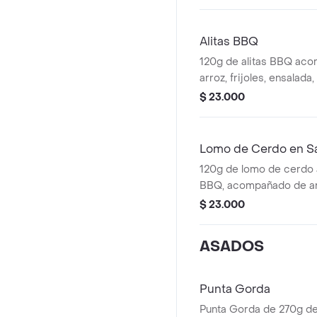
Alitas BBQ
120g de alitas BBQ ac
arroz, frijoles, ensalada
salsa.
$ 23.000
Lomo de Cerdo en S
120g de lomo de cerdo 
BBQ, acompañado de arro
ensalada, patacones y b
$ 23.000
ASADOS
Punta Gorda
Punta Gorda de 270g de