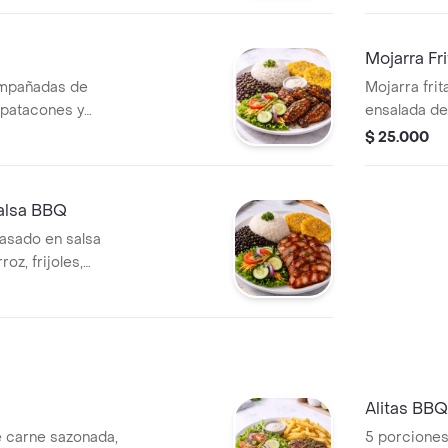
Mojarra Fr
ompañadas de
Mojarra frit
, patacones y
ensalada de
bebida.
$ 25.000
alsa BBQ
asado en salsa
z, frijoles,
ebida.
Alitas BBQ
 carne sazonada,
5 porciones 