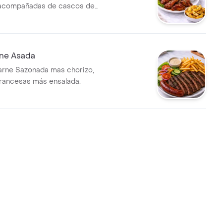
 acompañadas de cascos de
dos y dos salsas adicionales.
ne Asada
arne Sazonada mas chorizo,
rancesas más ensalada.