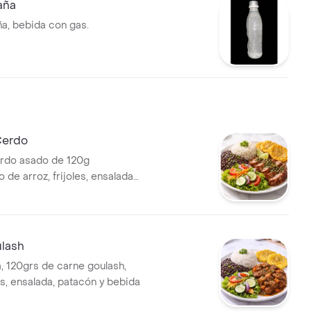
aña
a, bebida con gas.
Cerdo
rdo asado de 120g
de arroz, frijoles, ensalada
acones y bebida.
lash
a, 120grs de carne goulash,
os, ensalada, patacón y bebida