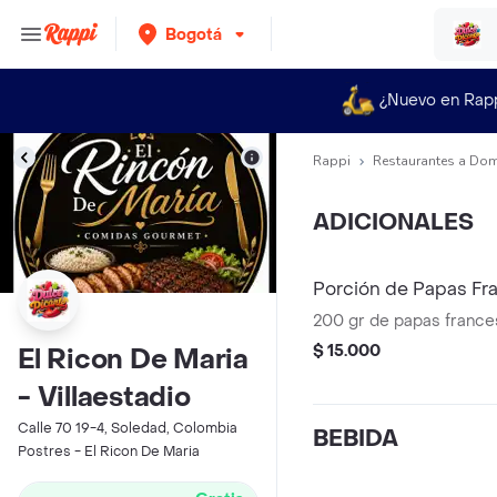
Bogotá
¿Nuevo en Rap
Rappi
Restaurantes a Dom
ADICIONALES
Porción de Papas Fr
200 gr de papas france
$ 15.000
El Ricon De Maria
- Villaestadio
Calle 70 19-4, Soledad, Colombia
BEBIDA
Postres - El Ricon De Maria