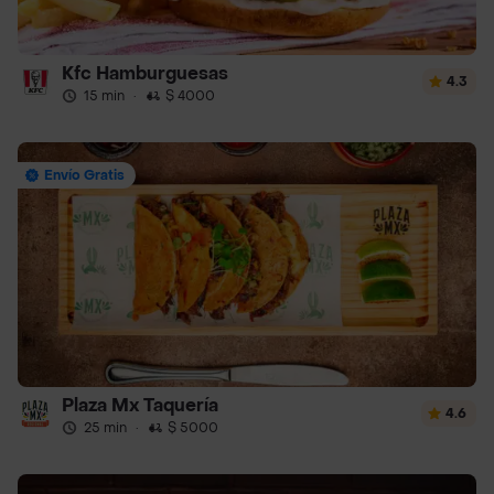
Kfc Hamburguesas
4.3
15 min
·
$ 4000
Envío Gratis
Plaza Mx Taquería
4.6
25 min
·
$ 5000