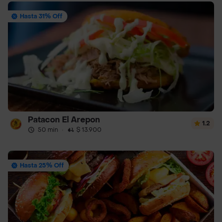
Hasta 31% Off
Patacon El Arepon
1.2
50 min
·
$ 13.900
Hasta 25% Off