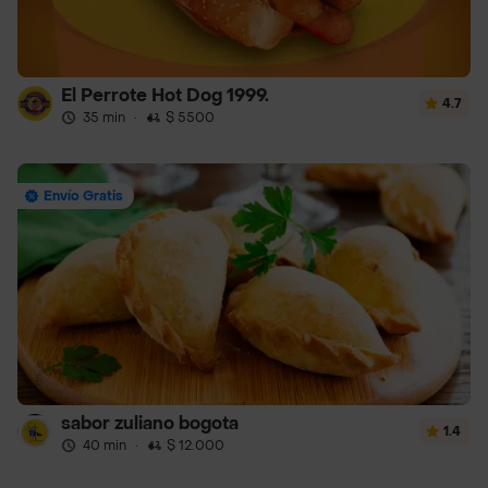
El Perrote Hot Dog 1999.
4.7
35 min
·
$ 5500
Envío Gratis
sabor zuliano bogota
1.4
40 min
·
$ 12.000