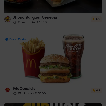
Jhons Burguer Venecia
4.2
25 min
·
$ 6000
Envío Gratis
McDonald's
4.7
13 min
·
$ 3000