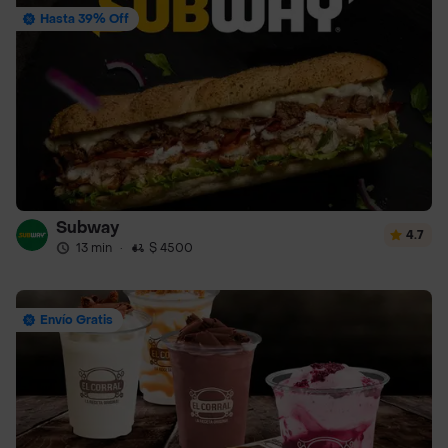
Hasta 39% Off
Subway
4.7
13 min
·
$ 4500
Envío Gratis