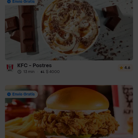
Envío Gratis
KFC - Postres
4.6
13 min
·
$ 4000
Envío Gratis