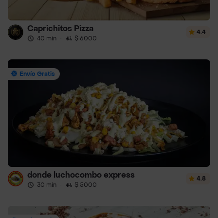
Caprichitos Pizza
4.4
40 min
·
$ 6000
Envío Gratis
donde luchocombo express
4.8
30 min
·
$ 5000