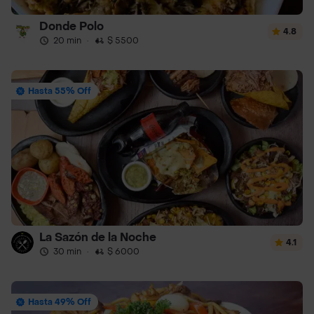
Donde Polo
4.8
20 min
·
$ 5500
Hasta 55% Off
La Sazón de la Noche
4.1
30 min
·
$ 6000
Hasta 49% Off