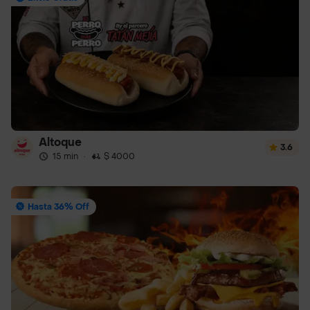
Altoque
3.6
15 min
·
$ 4000
Hasta 36% Off