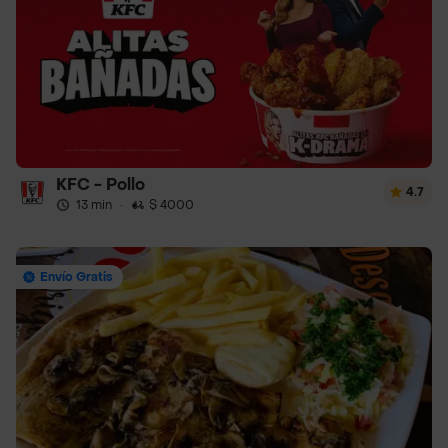
KFC - Pollo
4.7
13 min
·
$ 4000
Envío Gratis