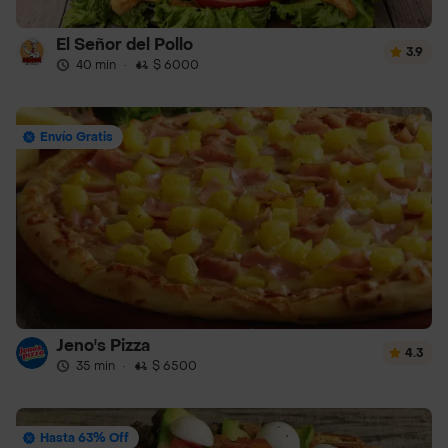
El Señor del Pollo
3.9
40 min
·
$ 6000
Envío Gratis
Jeno's Pizza
4.3
35 min
·
$ 6500
Hasta 63% Off