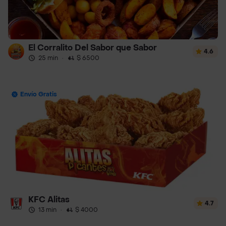
El Corralito Del Sabor que Sabor
4.6
25 min
·
$ 6500
Envío Gratis
KFC Alitas
4.7
13 min
·
$ 4000