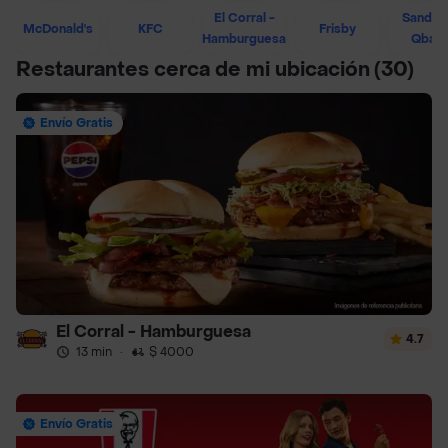
El Corral -
Sandwi
McDonald's
KFC
Frisby
Hamburguesa
Qban
Restaurantes cerca de mi ubicación
(30)
Envío Gratis
El Corral - Hamburguesa
4.7
13 min
·
$ 4000
Envío Gratis