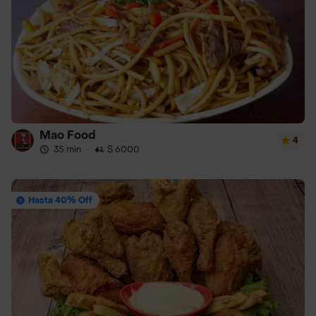
Mao Food
4
35 min
·
$ 6000
Hasta 40% Off