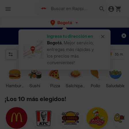
Bogotá
Regístrate
¿Nuevo en Rappi?
y disfruta de
Ingresa tu dirección en
envíos gratis por semanas
Aplican TyC
Bogotá
.
Mejor servicio,
entregas más rápidas y
Relevancia
Promos
+ 4.5
35 mins
los precios más
convenientes!
Hamburguesa
Sushi
Pizza
Salchipapas
Pollo
Saludable
¡Los 10 más elegidos!