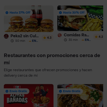
Hasta 37% Off
Hasta 30% Off
Comidas Rapidas Las 3B
Peka2 sin Culpa Lourdes
4.2
4.3
35 min
·
ENVÍO GRATIS
50 min
·
ENVÍO GRATIS
Restaurantes con promociones cerca de
mí
Elige restaurantes que ofrecen promociones y hacen
delivery cerca de mí
Envío Gratis
Envío Gratis