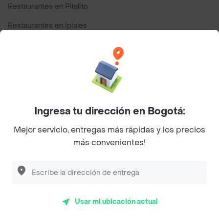
Restaurantes en Pitalito
Restaurantes en Ipiales
Restaurantes en San Andres
Top Marcas y Cadenas de Restaurantes
Ingresa tu dirección en Bogotá:
Encuéntranos en estos países
Mejor servicio, entregas más rápidas y los precios
más convenientes!
App Store
Google play
AppGallery
Usar mi ubicación actual