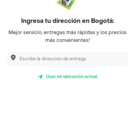
Mercari - Postres
Myriam Camhi Co
Ingresa tu dirección en Bogotá:
Magnifique
Mejor servicio, entregas más rápidas y los precios
más convenientes!
Empanaditas de Pipian - Empanadas
Desayunadero de la 42
Luisa Postres
Usar mi ubicación actual
Sopitas y Frijoladas
Subway
Top Marcas y Cadenas de Restaurantes
Encuéntranos en estos países