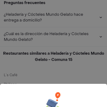
Preguntas frecuentes
¿Heladería y Cócteles Mundo Gelato hace
entrega a domicilio?
¿Cuál es la dirección de Heladería y Cócteles
Mundo Gelato?
Restaurantes similares a Heladería y Cócteles Mundo
Gelato - Comuna 15
L´s Café
Philippe
Baskin Robbins
La Cesta