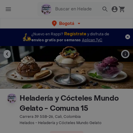
Bogotá
Regístrate
¿Nuevo en Rappi?
y disfruta de
envíos gratis por semanas
Aplican TyC
Heladería y Cócteles Mundo
Gelato - Comuna 15
Carrera 39 55B-26, Cali, Colombia
Helados - Heladería y Cócteles Mundo Gelato