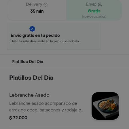
Delivery
Envío
Gratis
35 min
(nuevos usuarios)
Envío gratis en tu pedido
Disfruta este descuento en tu pedido y recíbelo
en minutos.
Platillos Del Día
Platillos Del Día
Lebranche Asado
Lebranche asado acompañado de
arroz de coco, patacones y rodaja de
limón.
$ 72.000