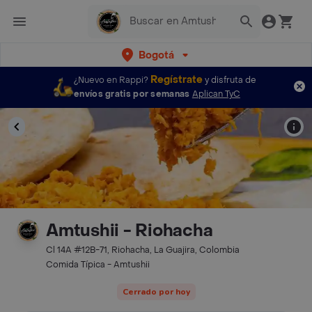
Bogotá
Regístrate
¿Nuevo en Rappi?
y disfruta de
envíos gratis por semanas
Aplican TyC
Amtushii - Riohacha
Cl 14A #12B-71, Riohacha, La Guajira, Colombia
Comida Típica - Amtushii
Cerrado por hoy