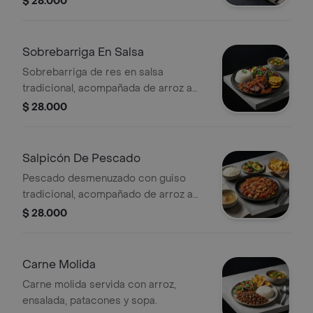
$ 28.000
Sobrebarriga En Salsa
Sobrebarriga de res en salsa
tradicional, acompañada de arroz a
elegir, ensalada a elegir, patacones y
$ 28.000
sopa.
Salpicón De Pescado
Pescado desmenuzado con guiso
tradicional, acompañado de arroz a
elegir, ensalada a elegir, patacones y
$ 28.000
sopa.
Carne Molida
Carne molida servida con arroz,
ensalada, patacones y sopa.