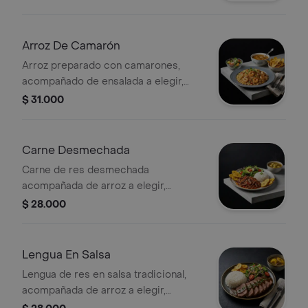
Arroz De Camarón
Arroz preparado con camarones,
acompañado de ensalada a elegir,
patacones y sopa.
$ 31.000
Carne Desmechada
Carne de res desmechada
acompañada de arroz a elegir,
ensalada a elegir, patacones y sopa.
$ 28.000
Lengua En Salsa
Lengua de res en salsa tradicional,
acompañada de arroz a elegir,
ensalada a elegir, patacones y sopa.