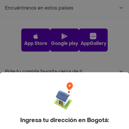
Encuéntranos en estos países
App Store
Google play
AppGallery
Pide tu comida favorita cerca de ti
Categorías
Únete a Rappi
Ingresa tu dirección en Bogotá:
Sobre Rappi