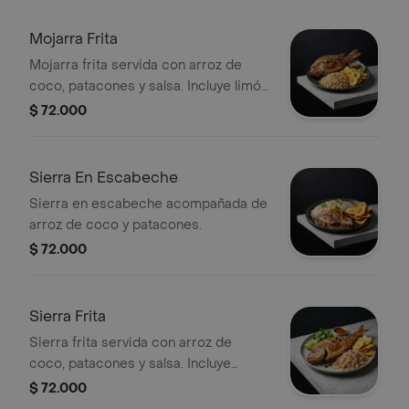
Mojarra Frita
Mojarra frita servida con arroz de
coco, patacones y salsa. Incluye limón
para acompañar.
$ 72.000
Sierra En Escabeche
Sierra en escabeche acompañada de
arroz de coco y patacones.
$ 72.000
Sierra Frita
Sierra frita servida con arroz de
coco, patacones y salsa. Incluye
rodajas de limón y cilantro fresco.
$ 72.000