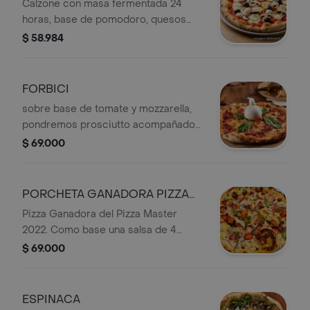
Calzone con masa fermentada 24
horas, base de pomodoro, quesos
Cieglini y azul, portobellos y aceitunas
$ 58.984
negras.
FORBICI
sobre base de tomate y mozzarella,
pondremos prosciutto acompañado
de albahaca fresca. Finalmente
$ 69.000
coronamos a la reina con una
deliciosa burrata que no te puedes
perder.
PORCHETA GANADORA PIZZA
MASTER
Pizza Ganadora del Pizza Master
2022. Como base una salsa de 4
quesos y pesto, con queso mozzarella
$ 69.000
tomates cherry, chicharrón crocante,
reducción de vino tinto y nuestro
picadillo de cebolla cilantro y limón
ESPINACA
(aparte).