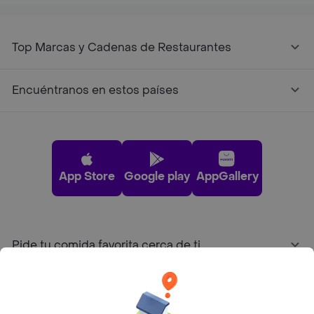
Top Marcas y Cadenas de Restaurantes
Encuéntranos en estos países
App Store
Google play
AppGallery
Pide tu comida favorita cerca de ti
Categorías