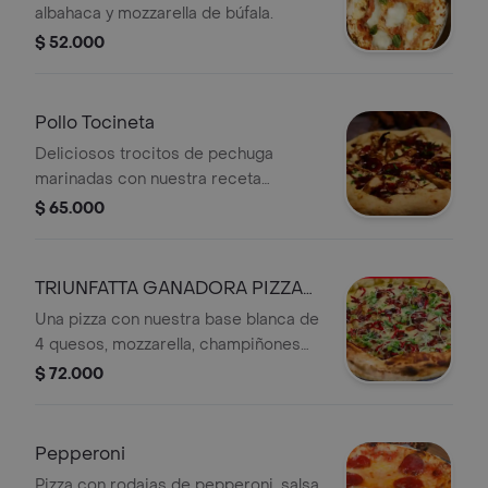
albahaca y mozzarella de búfala.
$ 52.000
Pollo Tocineta
Deliciosos trocitos de pechuga
marinadas con nuestra receta
secreta y luego asadas en plancha
$ 65.000
para ser añadidas junto con la
tocineta a esta pizza blanca con base
de bechamel y mozzarella, finalmente
TRIUNFATTA GANADORA PIZZA
coronada por cebollín y reducción de
MASTER
Una pizza con nuestra base blanca de
balsámico que provocará una
4 quesos, mozzarella, champiñones
explosión de sabor en tu boca.
picados, tartufata de trufa negra,
$ 72.000
tocineta, crocante de la casa y
brotes.
Pepperoni
Pizza con rodajas de pepperoni, salsa