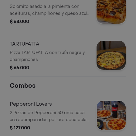
Solomito asado a la pimienta con
aceitunas, champiñones y queso azul
sobre base de pomodoro, parmesano
$ 68.000
y mozzarella.
TARTUFATTA
Pizza TARTUFATTA con trufa negra y
champiñones.
$ 66.000
Combos
Pepperoni Lovers
2 Pizzas de Pepperoni 30 cms cada
una acompañadas por una coca cola
1.5 lts
$ 127.000