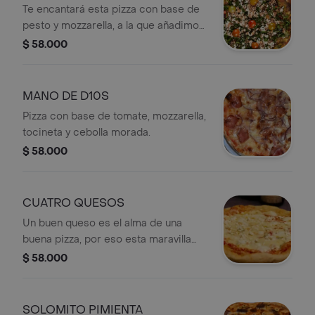
Te encantará esta pizza con base de
pesto y mozzarella, a la que añadimos
tomates cherry confitados, albahaca,
$ 58.000
ricota y, claro está, deliciosa y fresca
espinaca. Una pizza que no
encontrarás en ningún otro lugar.
MANO DE D10S
Pizza con base de tomate, mozzarella,
tocineta y cebolla morada.
$ 58.000
CUATRO QUESOS
Un buen queso es el alma de una
buena pizza, por eso esta maravilla
con cuatro variedades (mozzarella,
$ 58.000
ciliegine de búfala, ricotta y queso
azul) hará sonreír la tuya. La base de
esta pizza es con tomate.
SOLOMITO PIMIENTA