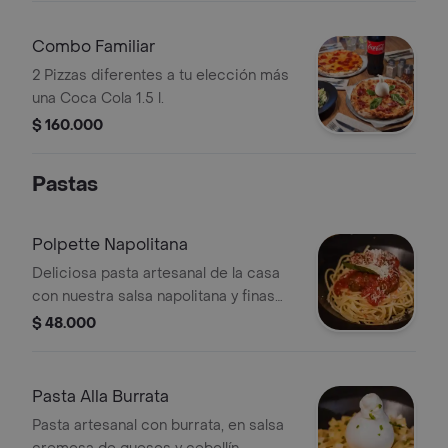
Combo Familiar
2 Pizzas diferentes a tu elección más
una Coca Cola 1.5 l.
$ 160.000
Pastas
Polpette Napolitana
Deliciosa pasta artesanal de la casa
con nuestra salsa napolitana y finas
albóndiga de res (incluye pan)
$ 48.000
Pasta Alla Burrata
Pasta artesanal con burrata, en salsa