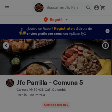
Bogotá
Regístrate
¿Nuevo en Rappi?
y disfruta de
envíos gratis por semanas
Aplican TyC
Jfc Parrilla - Comuna 5
Carrera 1G 59-05, Cali, Colombia
Parrilla - Jfc Parrilla
Cerrado por hoy