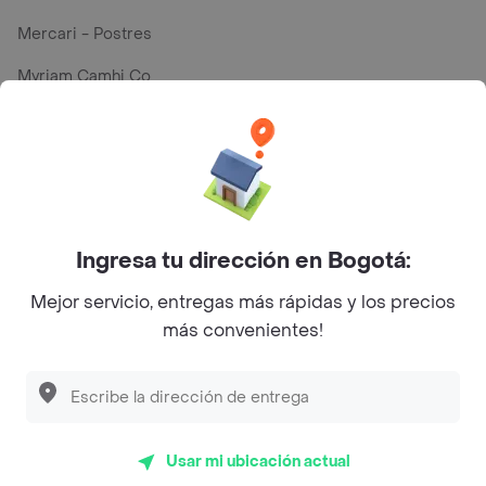
Mercari - Postres
Myriam Camhi Co
Magnifique
Empanaditas de Pipian - Empanadas
Desayunadero de la 42
Luisa Postres
Ingresa tu dirección en Bogotá:
Sopitas y Frijoladas
Mejor servicio, entregas más rápidas y los precios
más convenientes!
Subway
Top Marcas y Cadenas de Restaurantes
Usar mi ubicación actual
Encuéntranos en estos países