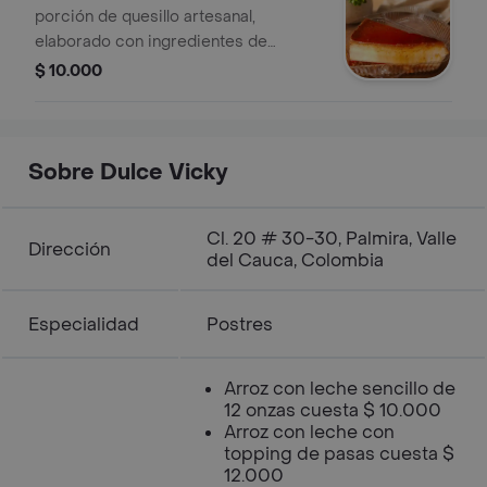
porción de quesillo artesanal,
elaborado con ingredientes de
calidad, sin conservantes. contiene:
$ 10.000
leche pura de vaca, leche
condensada, huevo, leche en polvo,
vainilla y licor ron.
Sobre Dulce Vicky
Cl. 20 # 30-30, Palmira, Valle
Dirección
del Cauca, Colombia
Especialidad
Postres
Arroz con leche sencillo de
12 onzas cuesta $ 10.000
Arroz con leche con
topping de pasas cuesta $
12.000