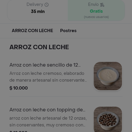
Delivery
Envío
Gratis
35 min
(nuevos usuarios)
ARROZ CON LECHE
Postres
ARROZ CON LECHE
Arroz con leche sencillo de 12
onzas
Arroz con leche cremoso, elaborado
de manera artesanal sin conservantes
y con ingredientes de calidad.
$ 10.000
porción de 12 onzas.
Arroz con leche con topping de
pasas
arroz con leche artesanal de 12 onzas,
sin conservantes, muy cremoso con
topping de uvas pasas.