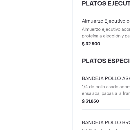
PLATOS EJECU
Almuerzo Ejecutivo 
Almuerzo ejecutivo ac
proteína a elección y pa
ensalada, arroz y patac
$ 32.500
bebida de 250 ml.
PLATOS ESPEC
BANDEJA POLLO A
1/4 de pollo asado aco
ensalada, papas a la fra
$ 31.850
BANDEJA POLLO BR