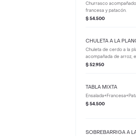
Churrasco acompañado 
francesa y patacón.
$ 54.500
CHULETA A LA PLA
Chuleta de cerdo a la p
acompañada de arroz, e
lechuga, tomate y pepin
$ 52.950
TABLA MIXTA
Ensalada+Francesa+Pat
$ 54.500
SOBREBARRIGA A L