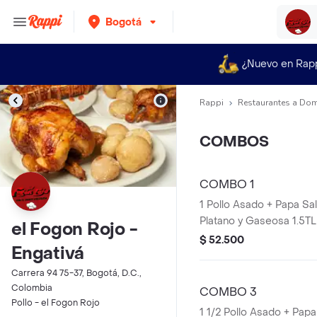
Bogotá
¿Nuevo en Rap
Rappi
Restaurantes a Dom
COMBOS
COMBO 1
1 Pollo Asado + Papa Sa
Platano y Gaseosa 1.5TL
el Fogon Rojo -
bebida a elegir).
$ 52.500
Engativá
Carrera 94 75-37, Bogotá, D.C.,
Colombia
COMBO 3
Pollo - el Fogon Rojo
1 1/2 Pollo Asado + Pap