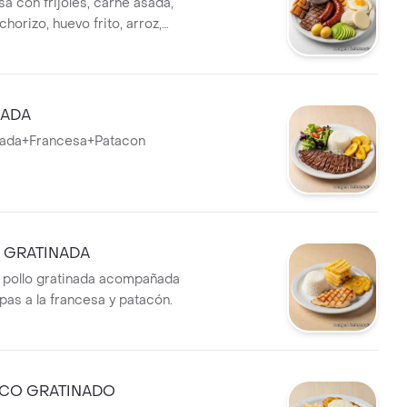
a con frijoles, carne asada,
chorizo, huevo frito, arroz,
pa salada, arepa blanca y
SADA
lada+Francesa+Patacon
 GRATINADA
 pollo gratinada acompañada
pas a la francesa y patacón.
CO GRATINADO