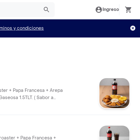
Ingreso
minos y condiciones
aster + Papa Francesa + Arepa
Gaseosa 1.5TLT. ( Sabor a
Broaster + Papa Francesa +