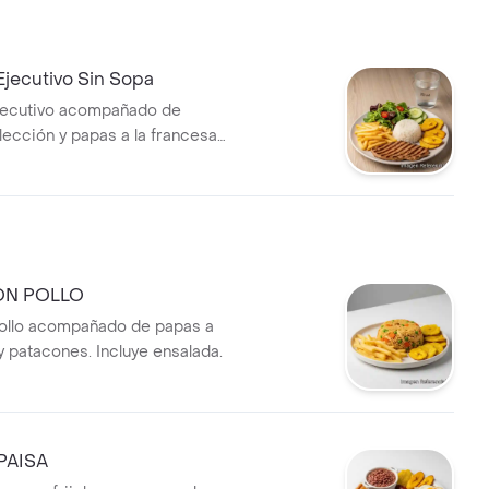
jecutivo Sin Sopa
jecutivo acompañado de
lección y papas a la francesa,
rroz y patacón. Más bebida de
ON POLLO
ollo acompañado de papas a
y patacones. Incluye ensalada.
PAISA