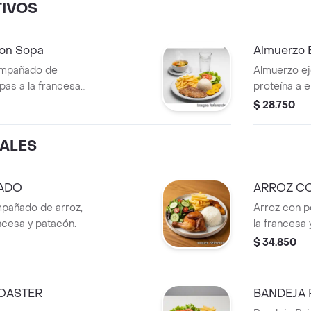
TIVOS
con Sopa
Almuerzo E
ompañado de
Almuerzo e
pas a la francesa,
proteína a e
ón. Más sopa y
ensalada, a
$ 28.750
250 ml.
IALES
SADO
ARROZ C
mpañado de arroz,
Arroz con p
ncesa y patacón.
la francesa 
$ 34.850
OASTER
BANDEJA 