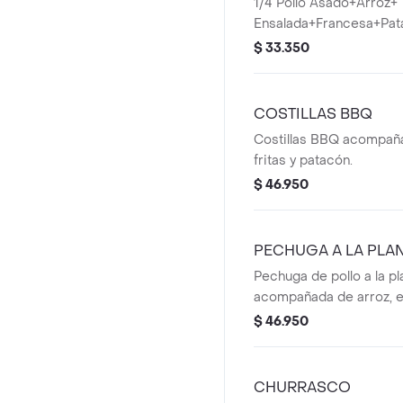
1/4 Pollo Asado+Arroz+
Ensalada+Francesa+Pat
$ 33.350
COSTILLAS BBQ
Costillas BBQ acompañ
fritas y patacón.
$ 46.950
PECHUGA A LA PLA
Pechuga de pollo a la p
acompañada de arroz, e
lechuga, tomate y ceboll
$ 46.950
CHURRASCO