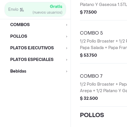
Platano Y Gaseosa 1.5TL.
Gratis
Envío
$ 77.500
(nuevos usuarios)
COMBOS
COMBO 5
POLLOS
1/2 Pollo Broaster + 1/2
Papa Salada + Papa Fra
PLATOS EJECUTIVOS
Platano Y Gaseosa 1.5TLT
$ 53.750
PLATOS ESPECIALES
Bebidas
COMBO 7
1/2 Pollo Broaster + Pa
Arepa + 1/2 Platano Y 
400 ML.
$ 32.500
POLLOS