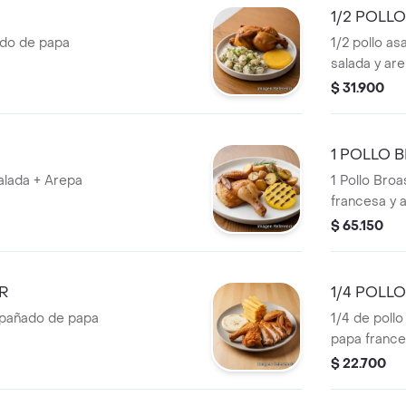
1/2 POLL
ado de papa
1/2 pollo 
salada y are
$ 31.900
1 POLLO 
lada + Arepa
1 Pollo Bro
francesa y 
$ 65.150
R
1/4 POLL
mpañado de papa
1/4 de poll
papa france
$ 22.700