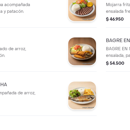
cha acompañada
Mojarra fri
a y patacón.
ensalada fr
$ 46.950
BAGRE EN
do de arroz,
BAGRE EN S
ón.
ensalada, p
maduro.
$ 54.500
CHA
mpañada de arroz,