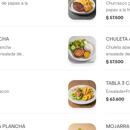
de papas a la
Churrasco 
papas a la 
$ 57.500
NCHA
CHULETA
lancha
Chuleta ap
nsalada de
ensalada de 
o, y patacón.
plátano mad
$ 57.500
TABLA 3 
acon
Ensalada+F
$ 63.600
A PLANCHA
MOJARRA 