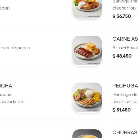
Bandeja Pais
acon
chicharrón, 
patacón, pa
$ 36.750
aguacate.
CARNE A
adas de papas
Arroz+Ensa
$ 48.450
NCHA
PECHUGA
lancha
Pechuga de
nsalada de
de arroz, pa
a, y patacones.
$ 51.450
CHURRAS