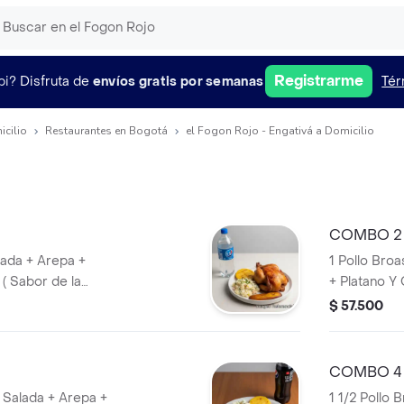
Registrarme
pi?
Disfruta de
envíos gratis por semanas
Tér
icilio
Restaurantes en Bogotá
el Fogon Rojo - Engativá a Domicilio
COMBO 2
lada + Arepa +
1 Pollo Bro
 ( Sabor de la
+ Platano Y 
elegir).
$ 57.500
COMBO 4
a Salada + Arepa +
1 1/2 Pollo 