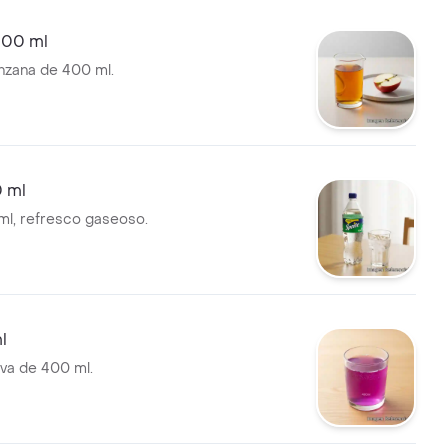
400 ml
nzana de 400 ml.
0 ml
ml, refresco gaseoso.
l
va de 400 ml.