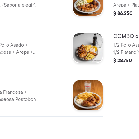
 (Sabor a elegir).
Arepa + Pla
a elegir).
$ 86.250
COMBO 6
 Pollo Asado +
1/2 Pollo A
ncesa + Arepa +
1/2 Platano
. (Sabor a elegir).
$ 28.750
pa Francesa +
Gaseosa Postobon