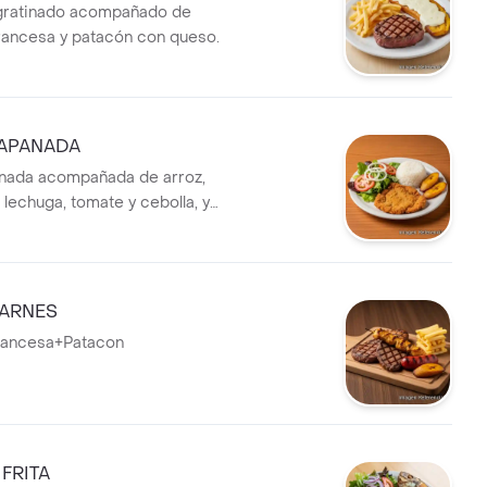
gratinado acompañado de
francesa y patacón con queso.
 APANADA
anada acompañada de arroz,
lechuga, tomate y cebolla, y
uro.
CARNES
rancesa+Patacon
FRITA