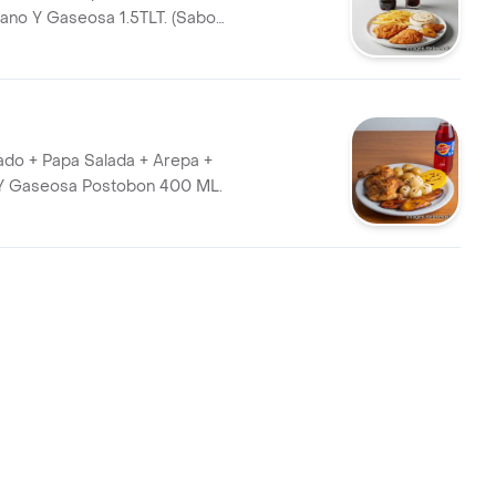
tano Y Gaseosa 1.5TLT. (Sabor
sado + Papa Salada + Arepa +
 Y Gaseosa Postobon 400 ML.