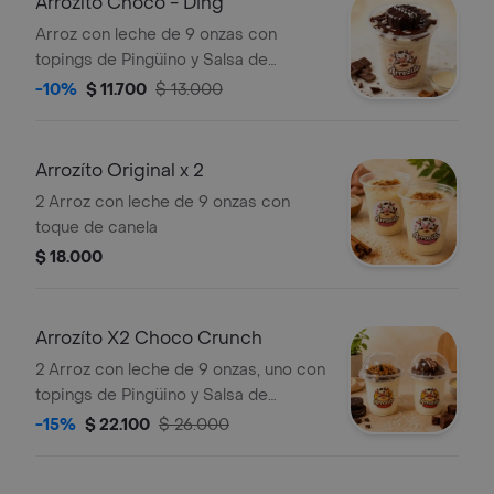
Arrozíto Choco - Ding
Arroz con leche de 9 onzas con
topings de Pingüino y Salsa de
Chocolate
-10%
$ 11.700
$ 13.000
Arrozíto Original x 2
2 Arroz con leche de 9 onzas con
toque de canela
$ 18.000
Arrozíto X2 Choco Crunch
2 Arroz con leche de 9 onzas, uno con
topings de Pingüino y Salsa de
Chocolate, el segundo con topings de
-15%
$ 22.100
$ 26.000
Oreo y Arequipe.