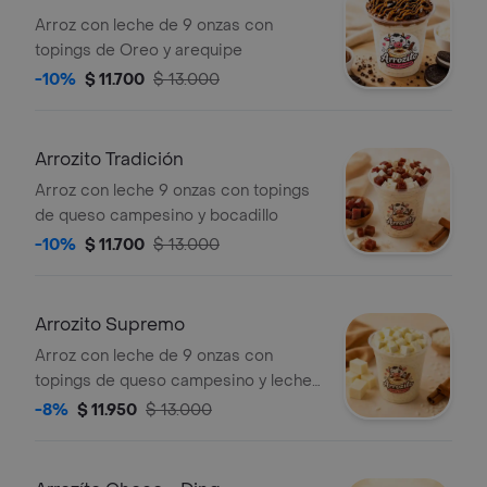
Arroz con leche de 9 onzas con
topings de Oreo y arequipe
-10%
$ 11.700
$ 13.000
Arrozito Tradición
Arroz con leche 9 onzas con topings
de queso campesino y bocadillo
-10%
$ 11.700
$ 13.000
Arrozito Supremo
Arroz con leche de 9 onzas con
topings de queso campesino y leche
condensada
-8%
$ 11.950
$ 13.000