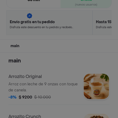
(nuevos usuarios)
Envío gratis en tu pedido
Hasta 15% 
Disfruta este descuento en tu pedido y recíbelo
Disfruta este de
en minutos.
en minutos.
main
main
Arrozito Original
Arroz con leche de 9 onzas con toque
de canela.
-8%
$ 9200
$ 10.000
Arrozito Crunch