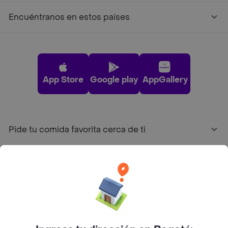
Encuéntranos en estos países
App Store
Google play
AppGallery
Pide tu comida favorita cerca de ti
Categorías
Únete a Rappi
Sobre Rappi