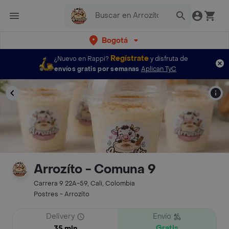
Bogotá
Regístrate
¿Nuevo en Rappi?
y disfruta de
envíos gratis por semanas
Aplican TyC
Arrozíto - Comuna 9
Carrera 9 22A-59, Cali, Colombia
Postres - Arrozíto
Delivery
Envío
Gratis
35 min