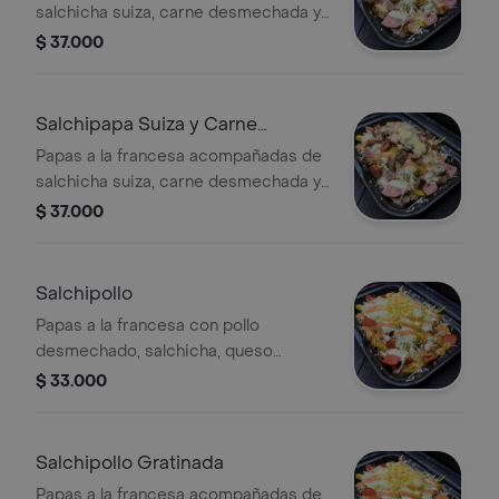
salchicha suiza, carne desmechada y
salsas de la casa.
$ 37.000
Salchipapa Suiza y Carne
Gratinada
Papas a la francesa acompañadas de
salchicha suiza, carne desmechada y
queso gratinado.
$ 37.000
Salchipollo
Papas a la francesa con pollo
desmechado, salchicha, queso
rallado, salsas y papas fritas
$ 33.000
trituradas.
Salchipollo Gratinada
Papas a la francesa acompañadas de