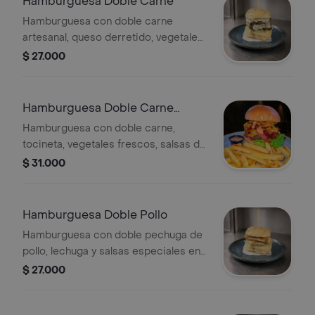
Hamburguesa Doble Carne
Hamburguesa con doble carne
artesanal, queso derretido, vegetales
frescos y salsas de la casa en pan de
$ 27.000
hamburguesa.
Hamburguesa Doble Carne
Tocineta
Hamburguesa con doble carne,
tocineta, vegetales frescos, salsas de
la casa y papas fritas.
$ 31.000
Hamburguesa Doble Pollo
Hamburguesa con doble pechuga de
pollo, lechuga y salsas especiales en
pan de hamburguesa.
$ 27.000