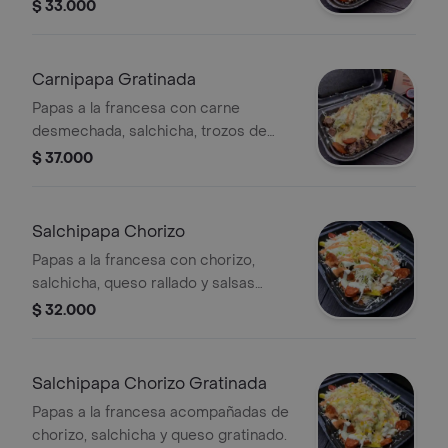
carne, repollo y salsas de la casa.
$ 33.000
Carnipapa Gratinada
Papas a la francesa con carne
desmechada, salchicha, trozos de
carne, queso gratinado y salsas.
$ 37.000
Salchipapa Chorizo
Papas a la francesa con chorizo,
salchicha, queso rallado y salsas
variadas.
$ 32.000
Salchipapa Chorizo Gratinada
Papas a la francesa acompañadas de
chorizo, salchicha y queso gratinado.