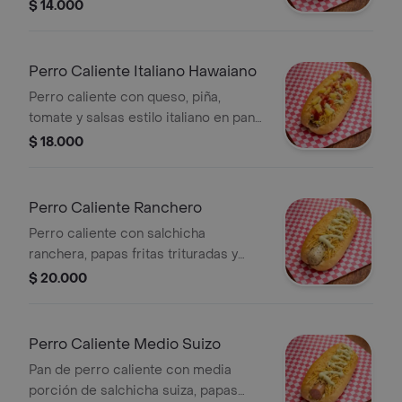
pan con ajonjolí.
$ 14.000
Perro Caliente Italiano Hawaiano
Perro caliente con queso, piña,
tomate y salsas estilo italiano en pan
de ajonjolí.
$ 18.000
Perro Caliente Ranchero
Perro caliente con salchicha
ranchera, papas fritas trituradas y
salsas de la casa en pan con ajonjolí.
$ 20.000
Perro Caliente Medio Suizo
Pan de perro caliente con media
porción de salchicha suiza, papas