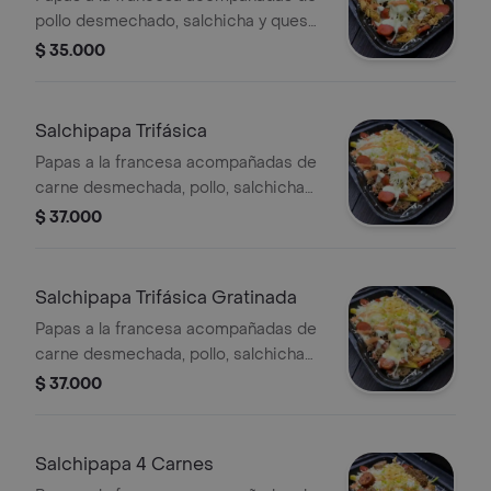
pollo desmechado, salchicha y queso
gratinado.
$ 35.000
Salchipapa Trifásica
Papas a la francesa acompañadas de
carne desmechada, pollo, salchicha
tradicional, ensalada y salsas de la
$ 37.000
casa.
Salchipapa Trifásica Gratinada
Papas a la francesa acompañadas de
carne desmechada, pollo, salchicha
tradicional, ensalada y queso
$ 37.000
gratinado.
Salchipapa 4 Carnes