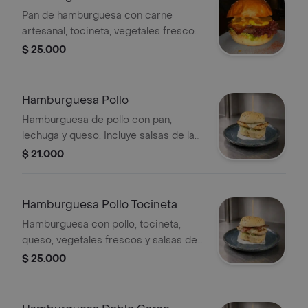
Pan de hamburguesa con carne
artesanal, tocineta, vegetales frescos
y salsas de la casa.
$ 25.000
Hamburguesa Pollo
Hamburguesa de pollo con pan,
lechuga y queso. Incluye salsas de la
casa.
$ 21.000
Hamburguesa Pollo Tocineta
Hamburguesa con pollo, tocineta,
queso, vegetales frescos y salsas de
la casa en pan de hamburguesa.
$ 25.000