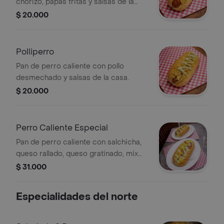
chorizo, papas fritas y salsas de la
casa.
$ 20.000
Polliperro
Pan de perro caliente con pollo
desmechado y salsas de la casa.
$ 20.000
Perro Caliente Especial
Pan de perro caliente con salchicha,
queso rallado, queso gratinado, mix
de verduras y salsas de la casa.
$ 31.000
Especialidades del norte