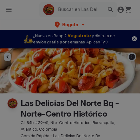
Bogotá
Regístrate
¿Nuevo en Rappi?
y disfruta de
envíos gratis por semanas
Aplican TyC
Las Delicias Del Norte Bq -
Norte-Centro Histórico
Cl. 84b #39-41, Nte. Centro Historico, Barranquilla,
Atlántico, Colombia
Comida Rápida - Las Delicias Del Norte Bq