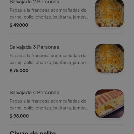
Salvajada 2 Personas
Papas a la francesa acompañadas de
carne, pollo, chorizo, butifarra, jamón,
tocineta, maíz dulce, ensalada, queso
$ 49.000
rallado, queso gratinado y salsas de la
casa.
Salvajada 3 Personas
Papas a la francesa acompañadas de
carne, pollo, chorizo, butifarra, jamón,
tocineta, maíz dulce, ensalada, queso
$ 75.000
rallado, queso gratinado y salsas de la
casa.
Salvajada 4 Personas
Papas a la francesa acompañadas de
carne, pollo, chorizo, butifarra, jamón,
tocineta, maíz dulce, ensalada, queso
$ 98.000
rallado, queso gratinado y salsas de la
casa.