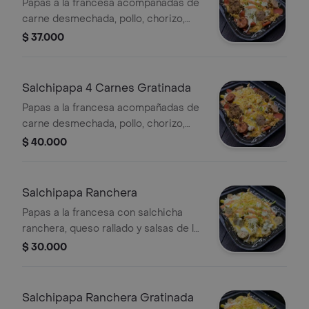
Papas a la francesa acompañadas de
carne desmechada, pollo, chorizo,
butifarra, ensalada y salsas de la casa.
$ 37.000
Salchipapa 4 Carnes Gratinada
Papas a la francesa acompañadas de
carne desmechada, pollo, chorizo,
butifarra, ensalada y queso gratinado.
$ 40.000
Salchipapa Ranchera
Papas a la francesa con salchicha
ranchera, queso rallado y salsas de la
casa.
$ 30.000
Salchipapa Ranchera Gratinada