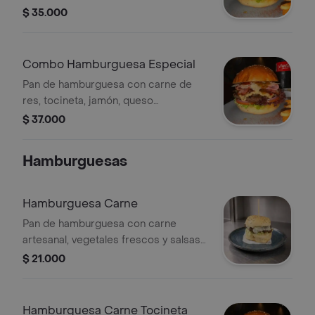
gaseosa a elección.
$ 35.000
Combo Hamburguesa Especial
Pan de hamburguesa con carne de
res, tocineta, jamón, queso
parmesano, lechuga, tomate, cebolla y
$ 37.000
salsas de la casa, acompañado de
papas fritas y gaseosa a elección.
Hamburguesas
Hamburguesa Carne
Pan de hamburguesa con carne
artesanal, vegetales frescos y salsas
de la casa.
$ 21.000
Hamburguesa Carne Tocineta