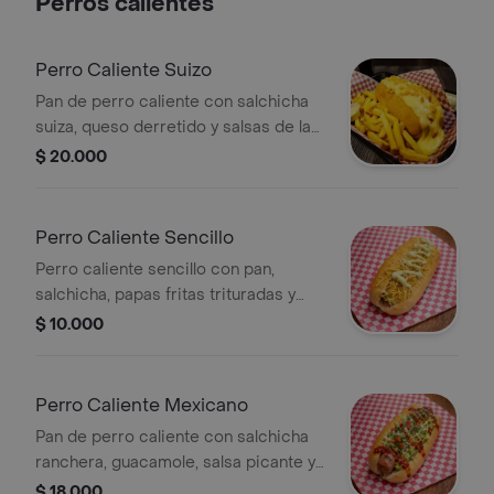
Perros calientes
Perro Caliente Suizo
Pan de perro caliente con salchicha
suiza, queso derretido y salsas de la
casa, acompañado de papas fritas.
$ 20.000
Perro Caliente Sencillo
Perro caliente sencillo con pan,
salchicha, papas fritas trituradas y
salsas de la casa.
$ 10.000
Perro Caliente Mexicano
Pan de perro caliente con salchicha
ranchera, guacamole, salsa picante y
mix de verduras.
$ 18.000