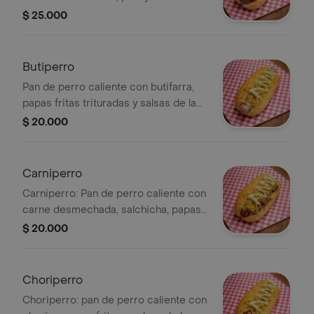
especiales.
$ 25.000
Butiperro
Pan de perro caliente con butifarra,
papas fritas trituradas y salsas de la
casa.
$ 20.000
Carniperro
Carniperro: Pan de perro caliente con
carne desmechada, salchicha, papas
fritas trituradas y salsas de la casa.
$ 20.000
Choriperro
Choriperro: pan de perro caliente con