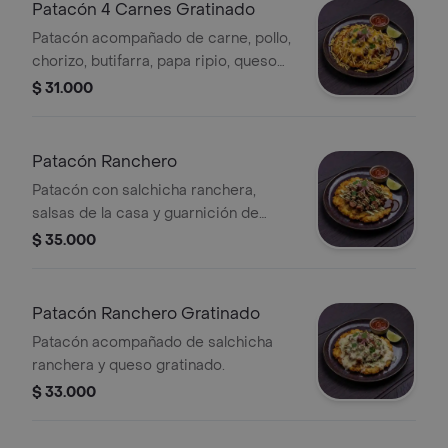
Patacón 4 Carnes Gratinado
Patacón acompañado de carne, pollo,
chorizo, butifarra, papa ripio, queso
gratinado y salsas de la casa.
$ 31.000
Patacón Ranchero
Patacón con salchicha ranchera,
salsas de la casa y guarnición de
limón.
$ 35.000
Patacón Ranchero Gratinado
Patacón acompañado de salchicha
ranchera y queso gratinado.
$ 33.000