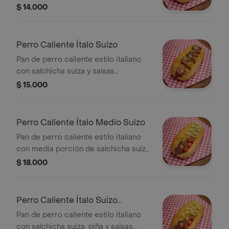
fritas trituradas y salsas de la casa.
$ 14.000
Perro Caliente Ítalo Suizo
Pan de perro caliente estilo italiano
con salchicha suiza y salsas
especiales.
$ 15.000
Perro Caliente Ítalo Medio Suizo
Pan de perro caliente estilo italiano
con media porción de salchicha suiza
y salsas especiales.
$ 18.000
Perro Caliente Ítalo Suizo
Hawaiano
Pan de perro caliente estilo italiano
con salchicha suiza, piña y salsas