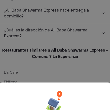
¿Ali Baba Shawarma Express hace entrega a
domicilio?
¿Cuál es la dirección de Ali Baba Shawarma
Express?
Restaurantes similares a Ali Baba Shawarma Express -
Comuna 7 La Esperanza
L´s Café
Philippe
Baskin Robbins
La Cesta