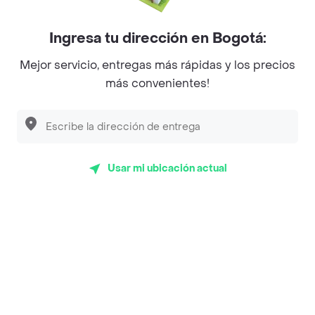
Mercari - Postres
Myriam Camhi Co
Ingresa tu dirección en Bogotá:
Magnifique
Mejor servicio, entregas más rápidas y los precios
más convenientes!
Empanaditas de Pipian - Empanadas
Desayunadero de la 42
Luisa Postres
Sopitas y Frijoladas
Usar mi ubicación actual
Subway
Top Marcas y Cadenas de Restaurantes
Encuéntranos en estos países