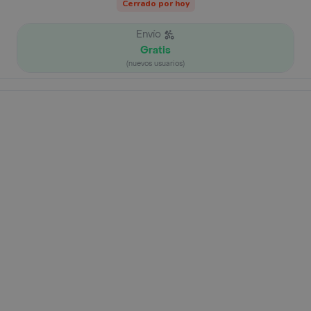
Cerrado por hoy
Envío
Gratis
(nuevos usuarios)