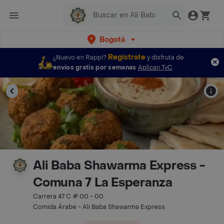
Bogotá
Regístrate
¿Nuevo en Rappi?
y disfruta de
envíos gratis por semanas
Aplican TyC
Ali Baba Shawarma Express -
Comuna 7 La Esperanza
Carrera 47 C # 00 - 00
Comida Árabe - Ali Baba Shawarma Express