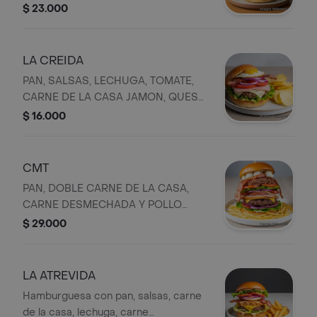
salchicha, doble jamón, doble queso,
$ 23.000
tomate, lechuga, cebolla, tocineta,
huevo de codorniz y papa ripio.
LA CREIDA
PAN, SALSAS, LECHUGA, TOMATE,
CARNE DE LA CASA JAMON, QUESO,
CEBOLLA, TOCINETA, PAPA RIPIO Y
$ 16.000
HUEVO DE CODORNIZ
CMT
PAN, DOBLE CARNE DE LA CASA,
CARNE DESMECHADA Y POLLO
DOBLE JAMON, DOBLE QUESO,
$ 29.000
SALCHICHA, TOMATE, LECHUGA,
CEBOLLA,DOBLE TOCINETA,
HUEVOS DE CODORNIZ, Y PAPA
LA ATREVIDA
RIPIO
Hamburguesa con pan, salsas, carne
de la casa, lechuga, carne