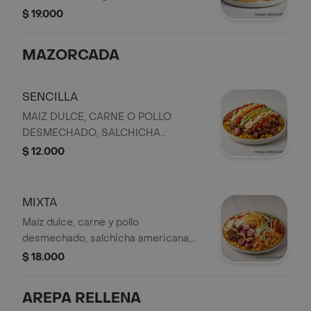
desmechada o pollo, jamón, doble
$ 19.000
queso, tomate, cebolla, tocineta,
huevo de codorniz y papa ripio.
MAZORCADA
SENCILLA
MAIZ DULCE, CARNE O POLLO
DESMECHADO, SALCHICHA
AMERICANA, QUESO, PAPA RIPIO Y
$ 12.000
SALSAS
MIXTA
Maíz dulce, carne y pollo
desmechado, salchicha americana,
queso, papa ripio y salsas variadas.
$ 18.000
AREPA RELLENA