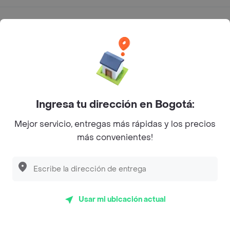
Categorías
Únete a Rappi
Sobre Rappi
Ingresa tu dirección en Bogotá:
Facebook
Twitter
Instagram
Mejor servicio, entregas más rápidas y los precios
más convenientes!
©
2026
Rappi Inc. All rights reserved.
Rappi S.A.S. --- NIT 900.843.898-9 --- Calle 63 # 16A-02
Usar mi ubicación actual
Bogotá D.C. --- notificacionesrappi@rappi.com