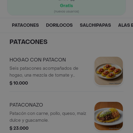
Gratis
(nuevos usuarios)
PATACONES
DORILOCOS
SALCHIPAPAS
ALAS 
PATACONES
HOGAO CON PATACON
Seis patacones acompañados de
hogao, una mezcla de tomate y
cebolla.
$ 10.000
PATACONAZO
Patacón con carne, pollo, queso, maíz
dulce y guacamole.
$ 23.000