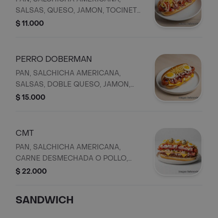
SALSAS, QUESO, JAMON, TOCINETA,
CEBOLLA, HUEVO DE CODORNIZ,
$ 11.000
PAPA RIPIO
PERRO DOBERMAN
PAN, SALCHICHA AMERICANA,
SALSAS, DOBLE QUESO, JAMON,
CEBOLLA, DOBLE TOCINETA, DOS
$ 15.000
HUEVOS DE CODORNIZ, Y PAPA
RIPIO
CMT
PAN, SALCHICHA AMERICANA,
CARNE DESMECHADA O POLLO,
CEBOLLA, SALSAS, DOBLE QUESO,
$ 22.000
DOBLE JAMON, DOBLE TOCINETA,
TRES HUEVOS DE CODORNIZ Y
SANDWICH
PAPA RIPIO