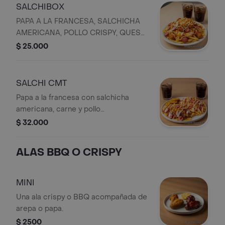
SALCHIBOX
PAPA A LA FRANCESA, SALCHICHA
AMERICANA, POLLO CRISPY, QUESO,
PAPA RIPIO SALSAS, DOS
$ 25.000
GASEOSAS
SALCHI CMT
Papa a la francesa con salchicha
americana, carne y pollo
desmechado, maíz dulce, papa ripio,
$ 32.000
jamón, queso, salsas y maduro.
Incluye dos gaseosas.
ALAS BBQ O CRISPY
MINI
Una ala crispy o BBQ acompañada de
arepa o papa.
$ 2500