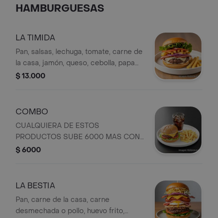
HAMBURGUESAS
LA TIMIDA
Pan, salsas, lechuga, tomate, carne de
la casa, jamón, queso, cebolla, papa
ripio.
$ 13.000
COMBO
CUALQUIERA DE ESTOS
PRODUCTOS SUBE 6000 MAS CON
PORCION DE PAPA A LA FRANCESA
$ 6000
Y GASEOSA PERSONAL
LA BESTIA
Pan, carne de la casa, carne
desmechada o pollo, huevo frito,