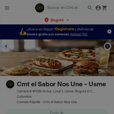
Bogotá
Regístrate
¿Nuevo en Rappi?
y disfruta de
envíos gratis por semanas
Aplican TyC
Cmt el Sabor Nos Une - Usme
Carrera 8 #92B-16 Sur, Local 1, Usme, Bogotá D.C.,
Colombia
Comida Rápida - Cmt el Sabor Nos Une
Envío