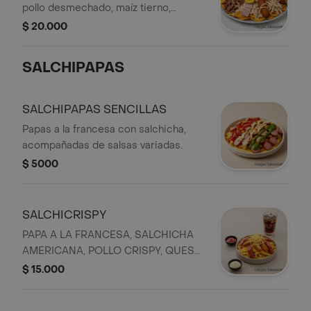
pollo desmechado, maíz tierno,
plátano, queso, jamón y salsas.
$ 20.000
SALCHIPAPAS
SALCHIPAPAS SENCILLAS
Papas a la francesa con salchicha,
acompañadas de salsas variadas.
$ 5000
SALCHICRISPY
PAPA A LA FRANCESA, SALCHICHA
AMERICANA, POLLO CRISPY, QUESO,
PAPA RIPIO SALSAS, UNA GASEOSA
$ 15.000