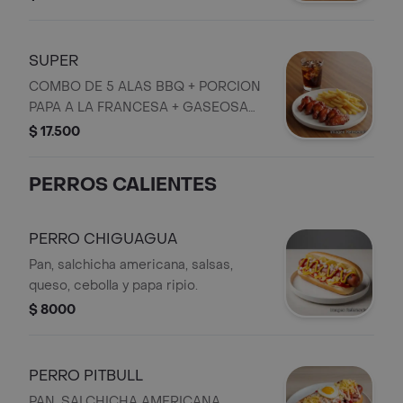
SUPER
COMBO DE 5 ALAS BBQ + PORCION
PAPA A LA FRANCESA + GASEOSA
PERSONAL
$ 17.500
PERROS CALIENTES
PERRO CHIGUAGUA
Pan, salchicha americana, salsas,
queso, cebolla y papa ripio.
$ 8000
PERRO PITBULL
PAN, SALCHICHA AMERICANA,