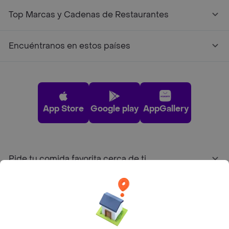
Top Marcas y Cadenas de Restaurantes
Encuéntranos en estos países
App Store
Google play
AppGallery
Pide tu comida favorita cerca de ti
Categorías
Únete a Rappi