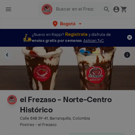
Bogotá
Regístrate
¿Nuevo en Rappi?
y disfruta de
envíos gratis por semanas
Aplican TyC
el Frezaso - Norte-Centro
Histórico
Calle 84B 39-41, Barranquilla, Colombia
Postres - el Frezaso