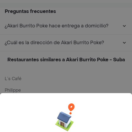
Preguntas frecuentes
¿Akari Burrito Poke hace entrega a domicilio?
¿Cuál es la dirección de Akari Burrito Poke?
Restaurantes similares a Akari Burrito Poke - Suba
L´s Café
Philippe
Baskin Robbins
La Cesta
Mercari - Postres