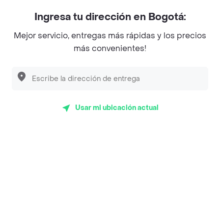
Myriam Camhi Co
Ingresa tu dirección en Bogotá:
Magnifique
Mejor servicio, entregas más rápidas y los precios
Empanaditas de Pipian - Empanadas
más convenientes!
Desayunadero de la 42
Luisa Postres
Sopitas y Frijoladas
Usar mi ubicación actual
Subway
Top Marcas y Cadenas de Restaurantes
Encuéntranos en estos países